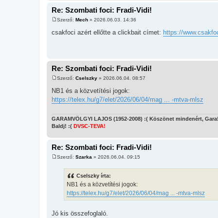
Re: Szombati foci: Fradi-Vidi!
Szerző:
Mech
»
2026.06.03. 14:36
H
o
csakfoci azért ellőtte a clickbait címet:
https://www.csakfoc
z
z
á
s
z
ó
Re: Szombati foci: Fradi-Vidi!
l
á
Szerző:
Cselszky
»
2026.06.04. 08:57
s
H
o
NB1 és a közvetítési jogok:
z
https://telex.hu/g7/elet/2026/06/04/mag ... -mtva-mlsz
z
á
s
z
GARAMVÖLGYI LAJOS (1952-2008) :( Köszönet mindenért, Gara
ó
Baldj! :(
DVSC-TEVA!
l
á
s
Re: Szombati foci: Fradi-Vidi!
Szerző:
Szarka
»
2026.06.04. 09:15
H
o
z
Cselszky írta:
z
NB1 és a közvetítési jogok:
á
s
https://telex.hu/g7/elet/2026/06/04/mag ... -mtva-mlsz
z
ó
l
Jó kis összefoglaló.
á