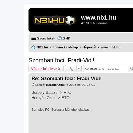
www.nb1.hu
Az NB1.hu fóruma
Gyors linkek
GyIK
NB1.hu
Fórum kezdőlap
Hírportál
www.nb1.hu
Szombati foci: Fradi-Vidi!
Válasz küldése
Re: Szombati foci: Fradi-Vidi!
Szerző:
Maradonapoli
»
2026.05.29. 14:01
H
o
Borbély Balázs -> FTC
z
Hornyák Zsolt -> ETO
z
á
s
z
Burnsley FC, Borussia Münchengladbach
ó
l
á
s