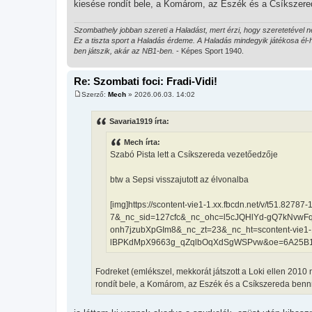
kiesése rondít bele, a Komárom, az Eszék és a Csíkszereda
Szombathely jobban szereti a Haladást, mert érzi, hogy szeretetével
Ez a tiszta sport a Haladás érdeme. A Haladás mindegyik játékosa él-
ben játszik, akár az NB1-ben.
- Képes Sport 1940.
Re: Szombati foci: Fradi-Vidi!
Szerző:
Mech
»
2026.06.03. 14:02
H
o
z
Savaria1919 írta:
z
á
Mech írta:
s
z
Szabó Pista lett a Csíkszereda vezetőedzője
ó
l
á
btw a Sepsi visszajutott az élvonalba
s
[img]https://scontent-vie1-1.xx.fbcdn.net/v/t51
7&_nc_sid=127cfc&_nc_ohc=l5cJQHlYd-gQ7kNvw
onh7jzubXpGIm8&_nc_zt=23&_nc_ht=scontent-vi
lBPKdMpX9663g_qZqlbOqXdSgWSPvw&oe=6A25B1
Fodreket (emlékszel, mekkorát játszott a Loki ellen 201
rondít bele, a Komárom, az Eszék és a Csíkszereda bennmar