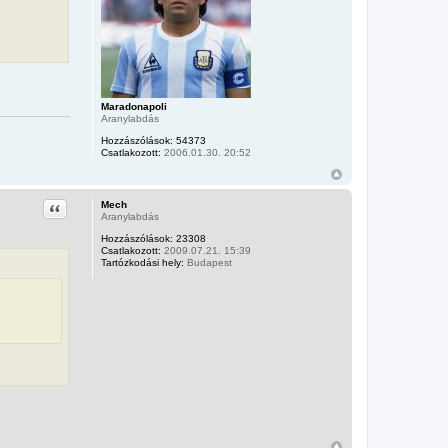
Maradonapoli
Aranylabdás
Hozzászólások:
54373
Csatlakozott:
2006.01.30. 20:52
Idézet
Mech
Aranylabdás
Hozzászólások:
23308
Csatlakozott:
2009.07.21. 15:39
Tartózkodási hely:
Budapest