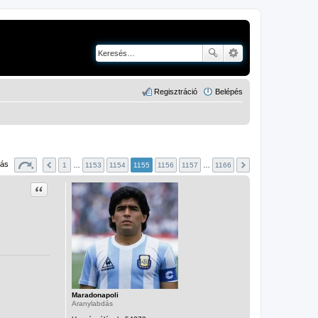
Regisztráció
Belépés
lás
1
…
1153
1154
1155
1156
1157
…
1166
Idézet
Maradonapoli
Aranylabdás