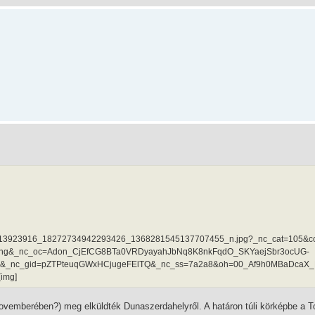
787-15/713923916_18272734942293426_1368281545137707455_n.jpg?_nc_cat=105&c
Chg&_nc_oc=Adon_CjEfCG8BTa0VRDyayahJbNq8K8nkFqdO_SKYaejSbr3ocUG-
1.xx&_nc_gid=pZTPteuqGWxHCjugeFElTQ&_nc_ss=7a2a8&oh=00_Af9h0MBaDcaX
img]
novemberében?) meg elküldték Dunaszerdahelyről. A határon túli körképbe a T