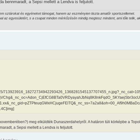
 bennmaradt, a Sepsi mellett a Lendva is feljutott.
 nem sztárokat és egyéneket támogat, hanem az eszményien tiszta amatőr sportszellemet.
hal az egyesületért, s a csapat minden mérkőzésén mindig megtesz mindent, ami tőle telik, 
.82787-15/713923916_18272734942293426_1368281545137707455_n.jpg?_nc_cat=1
FqVChg&_nc_oc=Adon_CjEfCG8BTa0VRDyayahJbNq8K8nkFqdO_SKYaejSbr3ocU
e1-1.xx&_nc_gid=pZTPteuqGWxHCjugeFElTQ&_nc_ss=7a2a8&oh=00_Af9h0MBaD
4C[img]
0 novemberében?) meg elküldték Dunaszerdahelyről. A határon túli körképbe a Topo
adt, a Sepsi mellett a Lendva is feljutott.