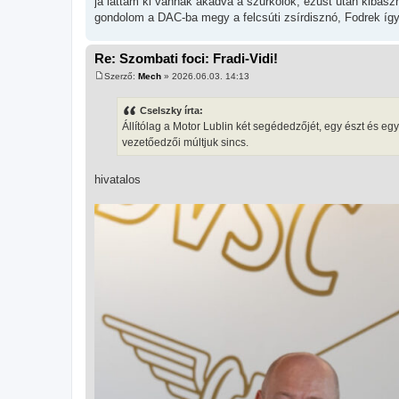
ja láttam ki vannak akadva a szurkolók, ezüst után kibas
gondolom a DAC-ba megy a felcsúti zsírdisznó, Fodrek í
Re: Szombati foci: Fradi-Vidi!
Szerző:
Mech
»
2026.06.03. 14:13
H
o
z
Cselszky írta:
z
Állítólag a Motor Lublin két segédedzőjét, egy észt és e
á
s
vezetőedzői múltjuk sincs.
z
ó
l
hivatalos
á
s