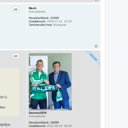
Idézet
Mech
Aranylabdás
Hozzászólások:
23308
Csatlakozott:
2009.07.21. 15:39
Tartózkodási hely:
Budapest
Idézet
cb=1-
_Nw-
Savaria1919
Aranylabdás
Hozzászólások:
18086
opolya
Csatlakozott:
2012.06.24. 08:36