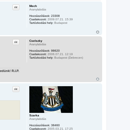
Idézet
Mech
Aranylabdás
Hozzászólások:
23308
Csatlakozott:
2009.07.21. 15:39
Tartózkodási hely:
Budapest
Idézet
Cselszky
Aranylabdás
Hozzászólások:
98620
Csatlakozott:
2006.07.21. 12:19
Tartózkodási hely:
Budapest (Debrecen)
edünk! R.I.P.
Idézet
Szarka
Aranylabdás
Hozzászólások:
38460
Csatlakozott:
2005.03.21. 17:25