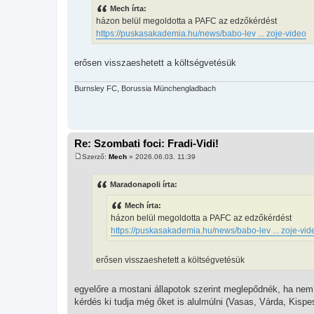
z
Mech írta:
z
házon belül megoldotta a PAFC az edzőkérdést
á
s
https://puskasakademia.hu/news/babo-lev ... zoje-video
z
ó
l
erősen visszaeshetett a költségvetésük
á
s
Burnsley FC, Borussia Münchengladbach
Re: Szombati foci: Fradi-Vidi!
Szerző:
Mech
»
2026.06.03. 11:39
H
o
z
Maradonapoli írta:
z
á
Mech írta:
s
z
házon belül megoldotta a PAFC az edzőkérdést
ó
https://puskasakademia.hu/news/babo-lev ... zoje-vid
l
á
s
erősen visszaeshetett a költségvetésük
egyelőre a mostani állapotok szerint meglepődnék, ha nem
kérdés ki tudja még őket is alulmúlni (Vasas, Várda, Kispe