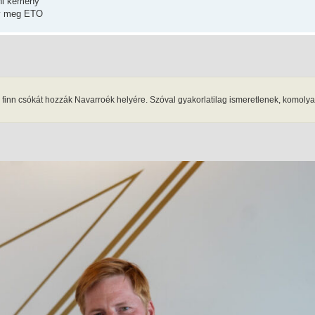
zni kemény
gy meg ETO
gy finn csókát hozzák Navarroék helyére. Szóval gyakorlatilag ismeretlenek, komoly