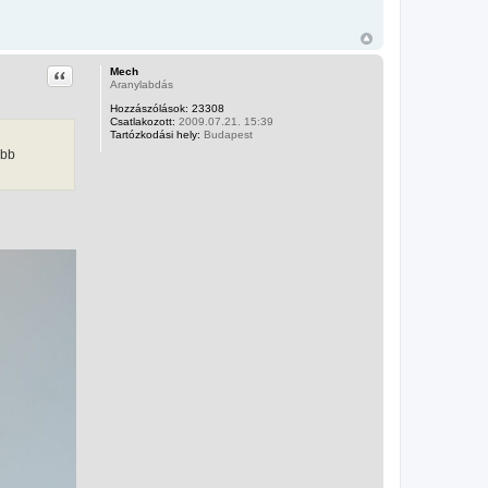
z
n
á
l
ó
v
Idézet
Mech
a
Aranylabdás
l
Hozzászólások:
23308
Csatlakozott:
2009.07.21. 15:39
Tartózkodási hely:
Budapest
abb