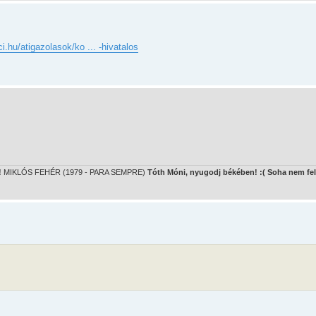
i.hu/atigazolasok/ko ... -hivatalos
!
MIKLÓS FEHÉR (1979 - PARA SEMPRE)
Tóth Móni, nyugodj békében! :( Soha nem fel