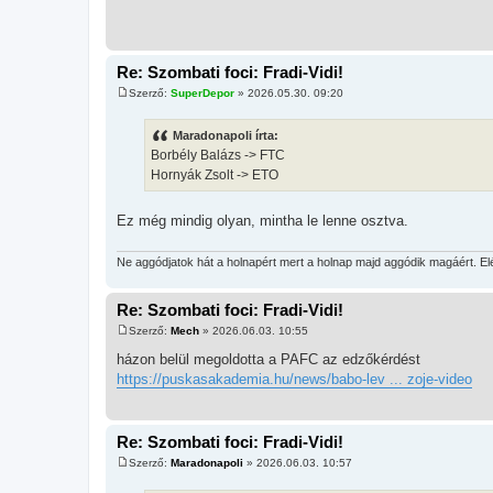
Re: Szombati foci: Fradi-Vidi!
Szerző:
SuperDepor
»
2026.05.30. 09:20
H
o
z
Maradonapoli írta:
z
Borbély Balázs -> FTC
á
s
Hornyák Zsolt -> ETO
z
ó
l
Ez még mindig olyan, mintha le lenne osztva.
á
s
Ne aggódjatok hát a holnapért mert a holnap majd aggódik magáért. E
Re: Szombati foci: Fradi-Vidi!
Szerző:
Mech
»
2026.06.03. 10:55
H
o
házon belül megoldotta a PAFC az edzőkérdést
z
https://puskasakademia.hu/news/babo-lev ... zoje-video
z
á
s
z
ó
Re: Szombati foci: Fradi-Vidi!
l
á
Szerző:
Maradonapoli
»
2026.06.03. 10:57
s
H
o