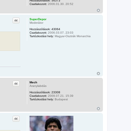
Hozzászólások:
54373
Csatlakozott:
2006.01.30. 20:52
Idézet
SuperDepor
Moderátor
Hozzászólások:
43064
Csatlakozott:
2006.03.07. 23:03
Tartózkodási hely:
Magyar-Osztrák Monarchia
Idézet
Mech
Aranylabdás
Hozzászólások:
23308
Csatlakozott:
2009.07.21. 15:39
Tartózkodási hely:
Budapest
Idézet