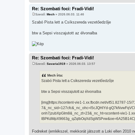
Re: Szombati foci: Fradi-Vidi!
Szerző:
Mech
»
2026.06.03. 11:46
H
o
Szabó Pista lett a Csíkszereda vezetőedzője
z
z
á
btw a Sepsi visszajutott az élvonalba
s
z
ó
l
á
s
Re: Szombati foci: Fradi-Vidi!
Szerző:
Savaria1919
»
2026.06.03. 13:57
H
o
z
Mech írta:
z
Szabó Pista lett a Csíkszereda vezetőedzője
á
s
z
btw a Sepsi visszajutott az élvonalba
ó
l
á
[img]https://scontent-vie1-1.xx.fbcdn.net/v/t51.82
s
7&_nc_sid=127cfc&_nc_ohc=l5cJQHlYd-gQ7kNvwFqV
onh7jzubXpGIm8&_nc_zt=23&_nc_ht=scontent-vie1-
lBPKdMpX9663g_qZqlbOqXdSgWSPvw&oe=6A25B14C[
Fodreket (emlékszel, mekkorát játszott a Loki ellen 2010 