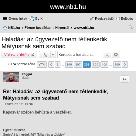
www.nb1.hu
Gyors linkek
GyIK
Regisztráció
Belépés
NB1.hu
Fórum kezdőlap
Hírportál
www.nb1.hu
ere
Haladás: az ügyvezető nem tétlenkedik,
sé
Mátyusnak sem szabad
s
Válasz küldése
8174 hozzászólás
1
…
396
397
398
399
400
…
409
zaggar
Idézet
Sztár
Re: Haladás: az ügyvezető nem tétlenkedik,
Mátyusnak sem szabad
2026.05.17. 19:39
H
o
Kaposvár szépen behúzta a vészféket.
z
z
á
s
z
Újpest-Munkás
ó
Serie A iránt érdekl?d? (Milan és a többiek)