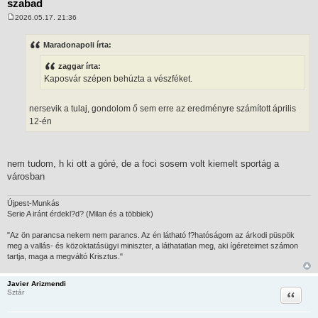
szabad
2026.05.17. 21:36
H
o
z
Maradonapoli írta:
z
á
zaggar írta:
s
z
Kaposvár szépen behúzta a vészféket.
ó
l
á
nersevik a tulaj, gondolom ő sem erre az eredményre számított április
s
12-én
nem tudom, h ki ott a góré, de a foci sosem volt kiemelt sportág a
városban
Újpest-Munkás
Serie A iránt érdekl?d? (Milan és a többiek)
"Az ön parancsa nekem nem parancs. Az én látható f?hatóságom az árkodi püspök
meg a vallás- és közoktatásügyi miniszter, a láthatatlan meg, aki ígéreteimet számon
tartja, maga a megváltó Krisztus."
Javier Arizmendi
Idézet
Sztár