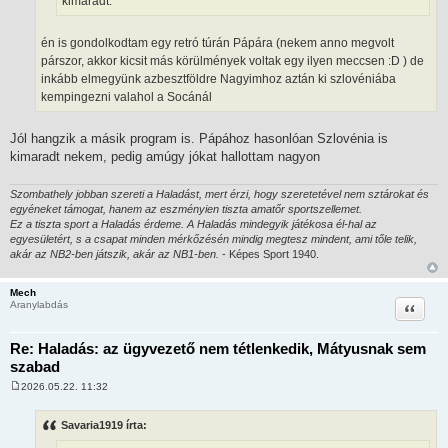
kimaradt.
én is gondolkodtam egy retró túrán Pápára (nekem anno megvolt
párszor, akkor kicsit más körülmények voltak egy ilyen meccsen :D ) de
inkább elmegyünk azbesztföldre Nagyimhoz aztán ki szlovéniába
kempingezni valahol a Socánál
Jól hangzik a másik program is. Pápához hasonlóan Szlovénia is
kimaradt nekem, pedig amúgy jókat hallottam nagyon
Szombathely jobban szereti a Haladást, mert érzi, hogy szeretetével nem sztárokat és
egyéneket támogat, hanem az eszményien tiszta amatőr sportszellemet.
Ez a tiszta sport a Haladás érdeme. A Haladás mindegyik játékosa él-hal az
egyesületért, s a csapat minden mérkőzésén mindig megtesz mindent, ami tőle telik,
akár az NB2-ben játszik, akár az NB1-ben.
- Képes Sport 1940.
Mech
Idézet
Aranylabdás
Re: Haladás: az ügyvezető nem tétlenkedik, Mátyusnak sem
szabad
2026.05.22. 11:32
H
o
z
Savaria1919 írta:
z
á