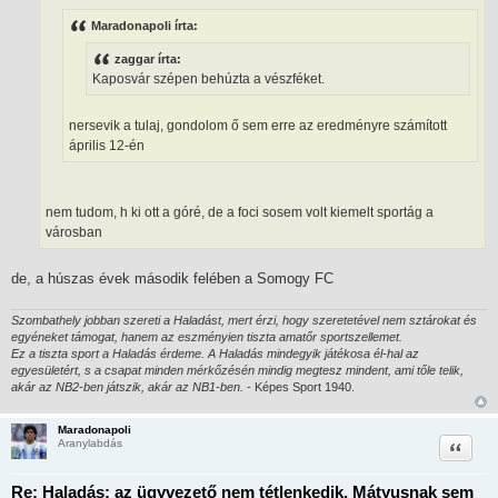
á
Maradonapoli írta:
s
z
ó
zaggar írta:
l
Kaposvár szépen behúzta a vészféket.
á
s
nersevik a tulaj, gondolom ő sem erre az eredményre számított
április 12-én
nem tudom, h ki ott a góré, de a foci sosem volt kiemelt sportág a
városban
de, a húszas évek második felében a Somogy FC
Szombathely jobban szereti a Haladást, mert érzi, hogy szeretetével nem sztárokat és
egyéneket támogat, hanem az eszményien tiszta amatőr sportszellemet.
Ez a tiszta sport a Haladás érdeme. A Haladás mindegyik játékosa él-hal az
egyesületért, s a csapat minden mérkőzésén mindig megtesz mindent, ami tőle telik,
akár az NB2-ben játszik, akár az NB1-ben.
- Képes Sport 1940.
Maradonapoli
Idézet
Aranylabdás
Re: Haladás: az ügyvezető nem tétlenkedik, Mátyusnak sem