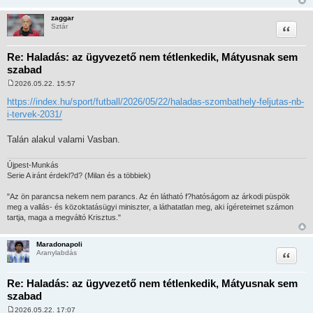
zaggar
Idézet
Sztár
Re: Haladás: az ügyvezető nem tétlenkedik, Mátyusnak sem
szabad
2026.05.22. 15:57
H
o
https://index.hu/sport/futball/2026/05/22/haladas-szombathely-feljutas-nb-
z
i-tervek-2031/
z
á
s
Talán alakul valami Vasban.
z
ó
l
Újpest-Munkás
á
s
Serie A iránt érdekl?d? (Milan és a többiek)
"Az ön parancsa nekem nem parancs. Az én látható f?hatóságom az árkodi püspök
meg a vallás- és közoktatásügyi miniszter, a láthatatlan meg, aki ígéreteimet számon
tartja, maga a megváltó Krisztus."
Maradonapoli
Idézet
Aranylabdás
Re: Haladás: az ügyvezető nem tétlenkedik, Mátyusnak sem
szabad
2026.05.22. 17:07