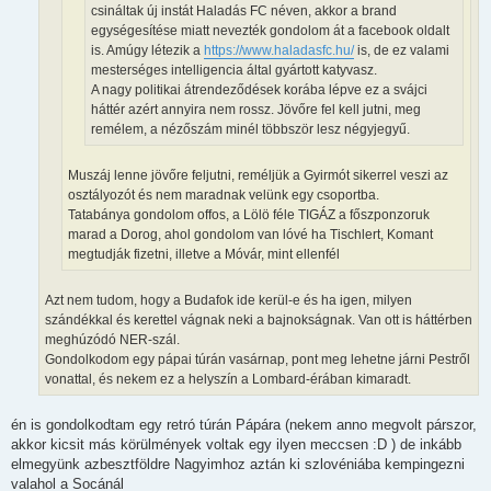
csináltak új instát Haladás FC néven, akkor a brand
egységesítése miatt nevezték gondolom át a facebook oldalt
is. Amúgy létezik a
https://www.haladasfc.hu/
is, de ez valami
mesterséges intelligencia által gyártott katyvasz.
A nagy politikai átrendeződések korába lépve ez a svájci
háttér azért annyira nem rossz. Jövőre fel kell jutni, meg
remélem, a nézőszám minél többször lesz négyjegyű.
Muszáj lenne jövőre feljutni, reméljük a Gyirmót sikerrel veszi az
osztályozót és nem maradnak velünk egy csoportba.
Tatabánya gondolom offos, a Lölö féle TIGÁZ a főszponzoruk
marad a Dorog, ahol gondolom van lóvé ha Tischlert, Komant
megtudják fizetni, illetve a Móvár, mint ellenfél
Azt nem tudom, hogy a Budafok ide kerül-e és ha igen, milyen
szándékkal és kerettel vágnak neki a bajnokságnak. Van ott is háttérben
meghúzódó NER-szál.
Gondolkodom egy pápai túrán vasárnap, pont meg lehetne járni Pestről
vonattal, és nekem ez a helyszín a Lombard-érában kimaradt.
én is gondolkodtam egy retró túrán Pápára (nekem anno megvolt párszor,
akkor kicsit más körülmények voltak egy ilyen meccsen :D ) de inkább
elmegyünk azbesztföldre Nagyimhoz aztán ki szlovéniába kempingezni
valahol a Socánál