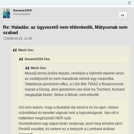
Savaria1919
Idézet
Aranylabdás
Re: Haladás: az ügyvezető nem tétlenkedik, Mátyusnak sem
szabad
2026.05.22. 11:30
H
o
z
Mech írta:
z
á
Savaria1919 írta:
s
z
ó
Mech írta:
l
Muszáj lenne jövőre feljutni, reméljük a Gyirmót sikerrel veszi
á
s
az osztályozót és nem maradnak velünk egy csoportba.
Tatabánya gondolom offos, a Lölö féle TIGÁZ a főszponzoruk
marad a Dorog, ahol gondolom van lóvé ha Tischlert, Komant
megtudják fizetni, illetve a Móvár, mint ellenfél
Azt nem tudom, hogy a Budafok ide kerül-e és ha igen, milyen
szándékkal és kerettel vágnak neki a bajnokságnak. Van ott is
háttérben meghúzódó NER-szál.
Gondolkodom egy pápai túrán vasárnap, pont meg lehetne járni
Pestről vonattal, és nekem ez a helyszín a Lombard-érában