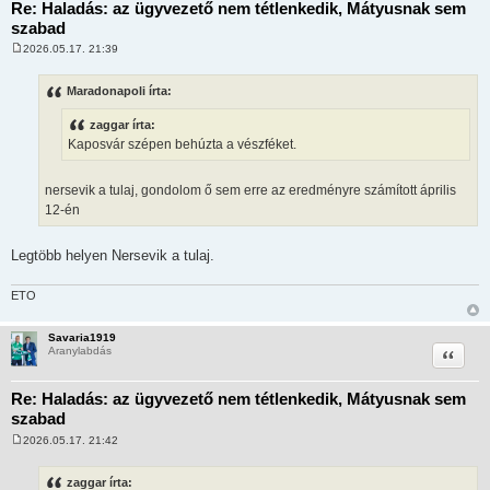
Re: Haladás: az ügyvezető nem tétlenkedik, Mátyusnak sem
szabad
2026.05.17. 21:39
H
o
z
Maradonapoli írta:
z
á
zaggar írta:
s
z
Kaposvár szépen behúzta a vészféket.
ó
l
á
nersevik a tulaj, gondolom ő sem erre az eredményre számított április
s
12-én
Legtöbb helyen Nersevik a tulaj.
ETO
Savaria1919
Idézet
Aranylabdás
Re: Haladás: az ügyvezető nem tétlenkedik, Mátyusnak sem
szabad
2026.05.17. 21:42
H
o
z
zaggar írta:
z