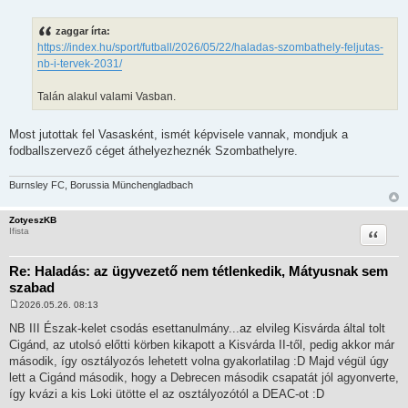
H
o
z
zaggar írta:
z
https://index.hu/sport/futball/2026/05/22/haladas-szombathely-feljutas-
á
s
nb-i-tervek-2031/
z
ó
l
Talán alakul valami Vasban.
á
s
Most jutottak fel Vasasként, ismét képvisele vannak, mondjuk a
fodballszervező céget áthelyezheznék Szombathelyre.
Burnsley FC, Borussia Münchengladbach
ZotyeszKB
Idézet
Ifista
Re: Haladás: az ügyvezető nem tétlenkedik, Mátyusnak sem
szabad
2026.05.26. 08:13
H
o
NB III Észak-kelet csodás esettanulmány...az elvileg Kisvárda által tolt
z
Cigánd, az utolsó előtti körben kikapott a Kisvárda II-től, pedig akkor már
z
á
második, így osztályozós lehetett volna gyakorlatilag :D Majd végül úgy
s
lett a Cigánd második, hogy a Debrecen második csapatát jól agyonverte,
z
ó
így kvázi a kis Loki ütötte el az osztályozótól a DEAC-ot :D
l