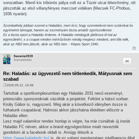
sorozatban. Menő kis tribünös pálya volt ez a Tüzér utcai létesítmény, ott
játszották az első villanyfényes meccset vidéken (Mecsek FC-Phöbus,
1936 nyarán).
Szombathely jobban szereti a Haladást, mert érzi, hogy szeretetével nem sztárokat és
egyéneket támogat, hanem az eszményien tiszta amatőr sportszellemet.
Ez a tiszta sport a Haladás érdeme. A Haladás mindegyik játékosa él-hal az
egyesületért, s a csapat minden mérkőzésén mindig megtesz mindent, ami tőle telik,
akár az NB2-ben játszik, akár az NB1-ben.
- Képes Sport 1940.
Savaria1919
Idézet
Aranylabdás
Re: Haladás: az ügyvezető nem tétlenkedik, Mátyusnak sem
szabad
2026.05.21. 14:39
H
o
Tartottak a sportkomplexumban egy Haladás 2031 nevű eseményt,
z
potenciális sponzoroknak vázolták a projektet. Feltűnt a hátsó sorban
z
á
Király Gábor is, nagyszerű. Még akár a következő idényben össze is
s
futhatunk csapatával, Halmosi akkor játszhatna életében először a
z
ó
Haladás ellen.
l
Lesz majd valamikor rendes honlap is végre, ha már csináltak új instát
á
s
Haladás FC néven, akkor a brand egységesítése miatt nevezték
gondolom át a facebook oldalt is. Amúgy létezik a
https://www.haladasfc.hu/
is, de ez valami mesterséges intelligencia által