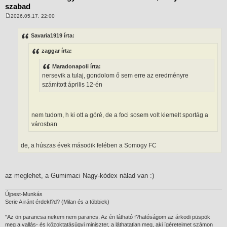
szabad
2026.05.17. 22:00
H
o
z
Savaria1919 írta:
z
á
zaggar írta:
s
z
ó
Maradonapoli írta:
l
nersevik a tulaj, gondolom ő sem erre az eredményre
á
s
számított április 12-én
nem tudom, h ki ott a góré, de a foci sosem volt kiemelt sportág a
városban
de, a húszas évek második felében a Somogy FC
az meglehet, a Gumimaci Nagy-kódex nálad van :)
Újpest-Munkás
Serie A iránt érdekl?d? (Milan és a többiek)
"Az ön parancsa nekem nem parancs. Az én látható f?hatóságom az árkodi püspök
meg a vallás- és közoktatásügyi miniszter, a láthatatlan meg, aki ígéreteimet számon