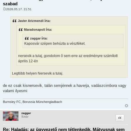
szabad
2026.05.17. 21:51
H
o
z
Javier Arizmendi írta:
z
á
Maradonapoli írta:
s
z
ó
zaggar írta:
l
Kaposvár szépen behúzta a vészféket.
á
s
nersevik a tulaj, gondolom ő sem erre az eredményre számított
április 12-én
Legtöbb helyen Nersevik a tulaj.
de ez csak kisnersevik, talán semjénnek a haverja, vadászcimbora vagy
valami ilyesmi
Burnsley FC, Borussia Münchengladbach
zaggar
Idézet
Sztár
Re: Haladás: az ügyvezető nem tétlenkedik, Mátyusnak sem