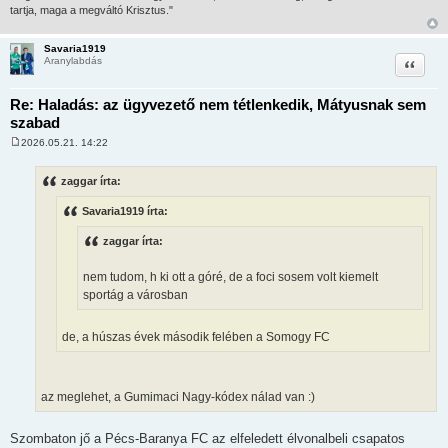
tartja, maga a megváltó Krisztus."
Savaria1919
Idézet
Aranylabdás
Re: Haladás: az ügyvezető nem tétlenkedik, Mátyusnak sem
szabad
2026.05.21. 14:22
H
o
z
zaggar írta:
z
á
Savaria1919 írta:
s
z
ó
zaggar írta:
l
á
s
nem tudom, h ki ott a góré, de a foci sosem volt kiemelt
sportág a városban
de, a húszas évek második felében a Somogy FC
az meglehet, a Gumimaci Nagy-kódex nálad van :)
Szombaton jő a Pécs-Baranya FC az elfeledett élvonalbeli csapatos