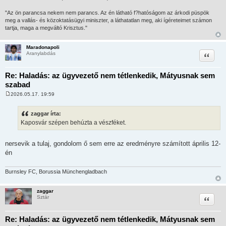
l
á
"Az ön parancsa nekem nem parancs. Az én látható f?hatóságom az árkodi püspök
s
meg a vallás- és közoktatásügyi miniszter, a láthatatlan meg, aki ígéreteimet számon
tartja, maga a megváltó Krisztus."
Maradonapoli
Idézet
Aranylabdás
Re: Haladás: az ügyvezető nem tétlenkedik, Mátyusnak sem
szabad
2026.05.17. 19:59
H
o
z
zaggar írta:
z
Kaposvár szépen behúzta a vészféket.
á
s
z
ó
nersevik a tulaj, gondolom ő sem erre az eredményre számított április 12-
l
én
á
s
Burnsley FC, Borussia Münchengladbach
zaggar
Idézet
Sztár
Re: Haladás: az ügyvezető nem tétlenkedik, Mátyusnak sem