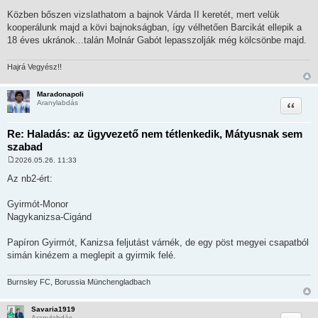
á
s
Közben bőszen vizslathatom a bajnok Várda II keretét, mert velük
kooperálunk majd a kövi bajnokságban, így vélhetően Barcikát ellepik a
18 éves ukránok...talán Molnár Gabót lepasszolják még kölcsönbe majd.
Hajrá Vegyész!!
Maradonapoli
Idézet
Aranylabdás
Re: Haladás: az ügyvezető nem tétlenkedik, Mátyusnak sem
szabad
2026.05.26. 11:33
H
o
Az nb2-ért:
z
z
á
Gyirmót-Monor
s
Nagykanizsa-Cigánd
z
ó
l
Papíron Gyirmót, Kanizsa feljutást várnék, de egy pöst megyei csapatból
á
s
simán kinézem a meglepit a gyirmik felé.
Burnsley FC, Borussia Münchengladbach
Savaria1919
Aranylabdás