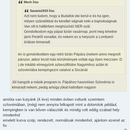
Mech írta:
s
z
ó
Savaria1919 írta:
l
Azt nem tudom, hogy a Budafok ide kerül-e és ha igen,
á
s
milyen szándékkal és kerettel vágnak neki a bajnokságnak.
Van ott is háttérben meghúzódó NER-szál.
Gondolkodom egy pápai túrán vasárnap, pont meg lehetne
járni Pestről vonattal, és nekem ez a helyszín a Lombard-
érában kimaradt.
én is gondolkodtam egy retró túrán Pápára (nekem anno megvolt
párszor, akkor kicsit más körülmények voltak egy ilyen meccsen :D
) de inkább elmegyünk azbesztföldre Nagyimhoz aztán ki
szlovéniába kempingezni valahol a Socánál
Jól hangzik a másik program is. Pápához hasonlóan Szlovénia is
kimaradt nekem, pedig amúgy jókat hallottam nagyon
amióta van kutyánk (4 éve) minden évben voltunk szerintem
szlovéniában, (még) nem annyira felkapott mint a dolomitok például,
kempingben is van bőven választék és mindig volt eddig szabad hely
mindenhol
emelett kurva szép, rendezett, normálisak mindenhol, ajánlom ezerrel az
fix