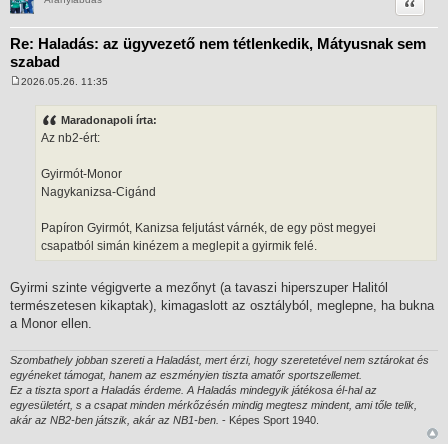
Idézet
Re: Haladás: az ügyvezető nem tétlenkedik, Mátyusnak sem
szabad
2026.05.26. 11:35
H
o
z
Maradonapoli írta:
z
Az nb2-ért:
á
s
z
Gyirmót-Monor
ó
l
Nagykanizsa-Cigánd
á
s
Papíron Gyirmót, Kanizsa feljutást várnék, de egy pöst megyei
csapatból simán kinézem a meglepit a gyirmik felé.
Gyirmi szinte végigverte a mezőnyt (a tavaszi hiperszuper Halitól
természetesen kikaptak), kimagaslott az osztályból, meglepne, ha bukna
a Monor ellen.
Szombathely jobban szereti a Haladást, mert érzi, hogy szeretetével nem sztárokat és
egyéneket támogat, hanem az eszményien tiszta amatőr sportszellemet.
Ez a tiszta sport a Haladás érdeme. A Haladás mindegyik játékosa él-hal az
egyesületért, s a csapat minden mérkőzésén mindig megtesz mindent, ami tőle telik,
akár az NB2-ben játszik, akár az NB1-ben.
- Képes Sport 1940.