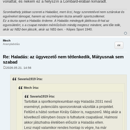
vonattal, és nekem ez a helyszín a Lombard-érában kimaradt.
Szombathely jobban szereti a Haladást, mert érzi, hogy szeretetével nem sztárokat és
egyéneket támogat, hanem az eszményien tiszta amatőr sportszellemet.
Ez a tiszta sport a Haladás érdeme. A Haladás mindegyik játékosa él-hal az
egyesületért, s a csapat minden mérkőzésén mindig megtesz mindent, ami tőle telik,
akár az NB2-ben játszik, akár az NB1-ben.
- Képes Sport 1940.
Mech
Idézet
Aranylabdás
Re: Haladás: az ügyvezető nem tétlenkedik, Mátyusnak sem
szabad
2026.05.21. 14:56
H
o
z
Savaria1919 írta:
z
á
Mech írta:
s
z
ó
Savaria1919 írta:
l
Tartottak a sportkomplexumban egy Haladás 2031 nevű
á
s
eseményt, potenciális sponzoroknak vázolták a projektet.
Feltűnt a hátsó sorban Király Gábor is, nagyszerű. Még akár a
következő idényben össze is futhatunk csapatával, Halmosi
akkor játszhatna életében először a Haladás ellen.
Lesz majd valamikor rendes honlap is végre, ha már