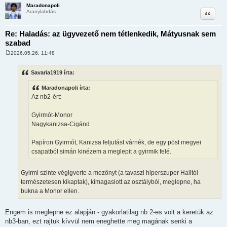
Maradonapoli
Idézet
Aranylabdás
Re: Haladás: az ügyvezető nem tétlenkedik, Mátyusnak sem
szabad
2026.05.26. 11:48
H
o
z
Savaria1919 írta:
z
á
Maradonapoli írta:
s
z
Az nb2-ért:
ó
l
á
Gyirmót-Monor
s
Nagykanizsa-Cigánd
Papíron Gyirmót, Kanizsa feljutást várnék, de egy pöst megyei
csapatból simán kinézem a meglepit a gyirmik felé.
Gyirmi szinte végigverte a mezőnyt (a tavaszi hiperszuper Halitól
természetesen kikaptak), kimagaslott az osztályból, meglepne, ha
bukna a Monor ellen.
Engem is meglepne ez alapján - gyakorlatilag nb 2-es volt a keretük az
nb3-ban, ezt rajtuk kívvül nem eneghette meg magának senki a