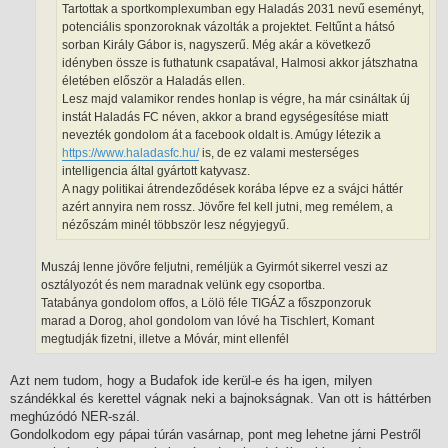
z
Tartottak a sportkomplexumban egy Haladás 2031 nevű eseményt,
ó
potenciális sponzoroknak vázolták a projektet. Feltűnt a hátsó
l
á
sorban Király Gábor is, nagyszerű. Még akár a következő
s
idényben össze is futhatunk csapatával, Halmosi akkor játszhatna
életében először a Haladás ellen.
Lesz majd valamikor rendes honlap is végre, ha már csináltak új
instát Haladás FC néven, akkor a brand egységesítése miatt
nevezték gondolom át a facebook oldalt is. Amúgy létezik a
https://www.haladasfc.hu/
is, de ez valami mesterséges
intelligencia által gyártott katyvasz.
A nagy politikai átrendeződések korába lépve ez a svájci háttér
azért annyira nem rossz. Jövőre fel kell jutni, meg remélem, a
nézőszám minél többször lesz négyjegyű.
Muszáj lenne jövőre feljutni, reméljük a Gyirmót sikerrel veszi az
osztályozót és nem maradnak velünk egy csoportba.
Tatabánya gondolom offos, a Lölö féle TIGÁZ a főszponzoruk
marad a Dorog, ahol gondolom van lóvé ha Tischlert, Komant
megtudják fizetni, illetve a Móvár, mint ellenfél
Azt nem tudom, hogy a Budafok ide kerül-e és ha igen, milyen
szándékkal és kerettel vágnak neki a bajnokságnak. Van ott is háttérben
meghúzódó NER-szál.
Gondolkodom egy pápai túrán vasárnap, pont meg lehetne járni Pestről