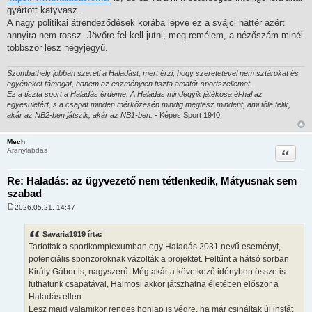
gyártott katyvasz.
A nagy politikai átrendeződések korába lépve ez a svájci háttér azért
annyira nem rossz. Jövőre fel kell jutni, meg remélem, a nézőszám minél
többször lesz négyjegyű.
Szombathely jobban szereti a Haladást, mert érzi, hogy szeretetével nem sztárokat és
egyéneket támogat, hanem az eszményien tiszta amatőr sportszellemet.
Ez a tiszta sport a Haladás érdeme. A Haladás mindegyik játékosa él-hal az
egyesületért, s a csapat minden mérkőzésén mindig megtesz mindent, ami tőle telik,
akár az NB2-ben játszik, akár az NB1-ben.
- Képes Sport 1940.
Mech
Idézet
Aranylabdás
Re: Haladás: az ügyvezető nem tétlenkedik, Mátyusnak sem
szabad
2026.05.21. 14:47
H
o
z
Savaria1919 írta:
z
Tartottak a sportkomplexumban egy Haladás 2031 nevű eseményt,
á
s
potenciális sponzoroknak vázolták a projektet. Feltűnt a hátsó sorban
z
Király Gábor is, nagyszerű. Még akár a következő idényben össze is
ó
l
futhatunk csapatával, Halmosi akkor játszhatna életében először a
á
Haladás ellen.
s
Lesz majd valamikor rendes honlap is végre, ha már csináltak új instát