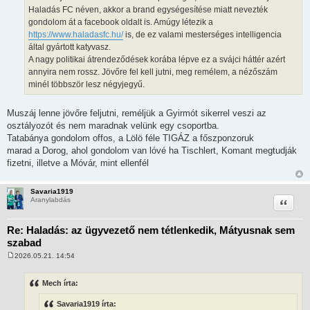
Haladás FC néven, akkor a brand egységesítése miatt nevezték
gondolom át a facebook oldalt is. Amúgy létezik a
https://www.haladasfc.hu/
is, de ez valami mesterséges intelligencia
által gyártott katyvasz.
A nagy politikai átrendeződések korába lépve ez a svájci háttér azért
annyira nem rossz. Jövőre fel kell jutni, meg remélem, a nézőszám
minél többször lesz négyjegyű.
Muszáj lenne jövőre feljutni, reméljük a Gyirmót sikerrel veszi az
osztályozót és nem maradnak velünk egy csoportba.
Tatabánya gondolom offos, a Lölö féle TIGÁZ a főszponzoruk
marad a Dorog, ahol gondolom van lóvé ha Tischlert, Komant megtudják
fizetni, illetve a Móvár, mint ellenfél
Savaria1919
Idézet
Aranylabdás
Re: Haladás: az ügyvezető nem tétlenkedik, Mátyusnak sem
szabad
2026.05.21. 14:54
H
o
z
Mech írta:
z
á
Savaria1919 írta:
s