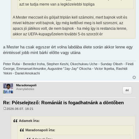
azt se tudja merre van a legközelebbi topliga
A Mester meccseit és góljait triplán kell számolni, mert bajnok volt és
mivel kétszer volt bajnok, így még kettővel meg is kell szorozni, az
apacs jó játékos volt, de nem bajnok - ha még így is restancia lenne,
akkor az UEFA-kupagyőzelem további 5-ös szorzót ér
a Mester ha csak egyszer ért volna labdába élete során akkor lenne egy
érintéssel jobb mint bárki előtte vagy utána
Peter Rufai - Benedict Iroha, Stephen Keshi, Okechukwu Uche - Sunday Oliseh - Finidi
George, Emmanuel Amunike, Augustine "Jay-Jay" Okocha - Victor Ikpeba, Rashidi
Yekini - Daniel Amokachi
Maradonapoli
Idézet
Aranylabdás
Re: Pótselejtező: Romániát is fogadhatnánk a döntőben
2026.06.07. 16:21
H
o
z
Adamek írta:
z
á
Maradonapoli írta:
s
z
ó