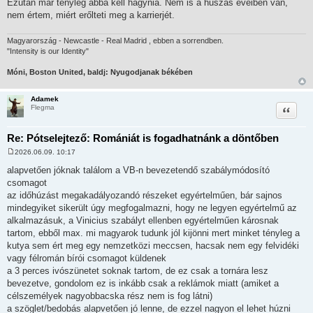
Ezután már tényleg abba kell hagynia. Nem is a huszas éveiben van,
nem értem, miért erőlteti meg a karrierjét.
Magyarország - Newcastle - Real Madrid , ebben a sorrendben.
"Intensity is our Identity"
Móni, Boston United, baldj: Nyugodjanak békében
Adamek
Idézet
Flegma
Re: Pótselejtező: Romániát is fogadhatnánk a döntőben
2026.06.09. 10:17
H
o
alapvetően jóknak találom a VB-n bevezetendő szabálymódosító
z
csomagot
z
á
az időhúzást megakadályozandó részeket egyértelműen, bár sajnos
s
mindegyiket sikerült úgy megfogalmazni, hogy ne legyen egyértelmű az
z
ó
alkalmazásuk, a Vinicius szabályt ellenben egyértelműen károsnak
l
tartom, ebből max. mi magyarok tudunk jól kijönni mert minket tényleg a
á
s
kutya sem ért meg egy nemzetközi meccsen, hacsak nem egy felvidéki
vagy félromán bírói csomagot küldenek
a 3 perces ivószünetet soknak tartom, de ez csak a tornára lesz
bevezetve, gondolom ez is inkább csak a reklámok miatt (amiket a
célszemélyek nagyobbacska rész nem is fog látni)
a szöglet/bedobás alapvetően jó lenne, de ezzel nagyon el lehet húzni