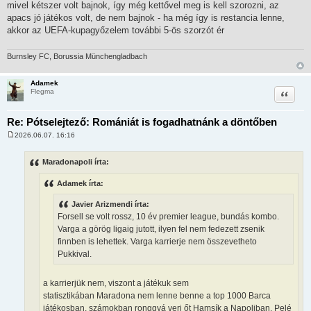
mivel kétszer volt bajnok, így még kettővel meg is kell szorozni, az
apacs jó játékos volt, de nem bajnok - ha még így is restancia lenne,
akkor az UEFA-kupagyőzelem további 5-ös szorzót ér
Burnsley FC, Borussia Münchengladbach
Adamek
Idézet
Flegma
Re: Pótselejtező: Romániát is fogadhatnánk a döntőben
2026.06.07. 16:16
H
o
z
Maradonapoli írta:
z
á
Adamek írta:
s
z
ó
Javier Arizmendi írta:
l
Forsell se volt rossz, 10 év premier league, bundás kombo.
á
s
Varga a görög ligaig jutott, ilyen fel nem fedezett zsenik
finnben is lehettek. Varga karrierje nem összevetheto
Pukkival.
a karrierjük nem, viszont a játékuk sem
statisztikában Maradona nem lenne benne a top 1000 Barca
játékosban, számokban ronggyá veri őt Hamsík a Napoliban, Pelé