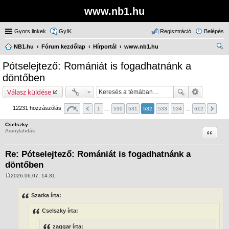
www.nb1.hu
Gyors linkek
GyIK
Regisztráció
Belépés
NB1.hu
Fórum kezdőlap
Hírportál
www.nb1.hu
ere
Pótselejtező: Romániát is fogadhatnánk a
sé
döntőben
s
Válasz küldése
12231 hozzászólás
1
…
530
531
532
533
534
…
612
Cselszky
Idézet
Aranylabdás
Re: Pótselejtező: Romániát is fogadhatnánk a
döntőben
2026.06.07. 14:31
H
o
z
Szarka írta:
z
á
Cselszky írta:
s
z
ó
zaggar írta: