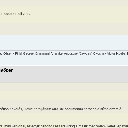
t megérdemelt volna
y Oliseh - Finidi George, Emmanuel Amunike, Augustine "Jay-Jay" Okocha - Victor Ikpeba, R
öntőben
npótlas-nevelés, illetve nem jártam arra, de szerintemm barátibb a klíma arrafelé.
, más vérvonal, az egyik őshonos északi viking a másik meg valami keleti lepatta