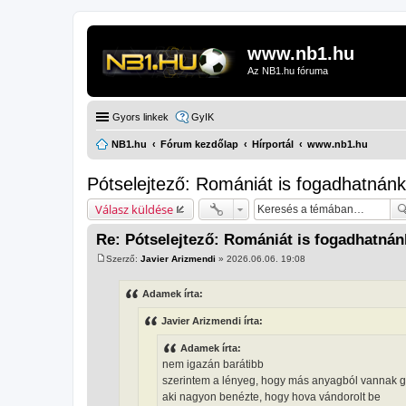
www.nb1.hu
Az NB1.hu fóruma
Gyors linkek
GyIK
NB1.hu
Fórum kezdőlap
Hírportál
www.nb1.hu
Pótselejtező: Romániát is fogadhatnán
Válasz küldése
Re: Pótselejtező: Romániát is fogadhatná
Szerző:
Javier Arizmendi
»
2026.06.06. 19:08
H
o
z
Adamek írta:
z
á
Javier Arizmendi írta:
s
z
ó
Adamek írta:
l
nem igazán barátibb
á
s
szerintem a lényeg, hogy más anyagból vannak gy
aki nagyon benézte, hogy hova vándorolt be