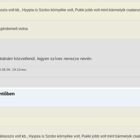
szis volt kb., Hyypia is Szobo környéke volt, Pukki jobb volt mint bármelyik csataru
egérdemelt volna
k utalnám közvetlenül, legyen szíves nevezze nevén.
.06.06. 19:10-kor.
öntőben
klasszis volt kb., Hyypia is Szobo környéke volt, Pukki jobb volt mint bármelyik csa