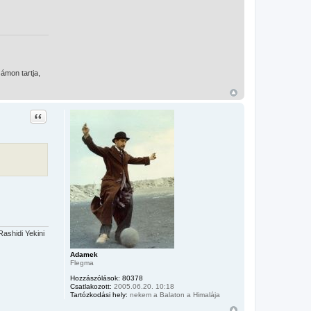
ámon tartja,
Idézet
ashidi Yekini
Adamek
Flegma
Hozzászólások:
80378
Csatlakozott:
2005.06.20. 10:18
Tartózkodási hely:
nekem a Balaton a Himalája