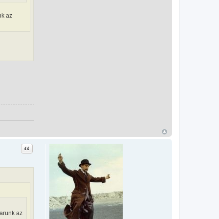
nk az
Idézet
tarunk az