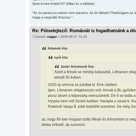
ó
Serie A iránt érdekl?d? (Milan és a többiek)
l
á
"Az ön parancsa nekem nem parancs. Az én látható f?hatóságom az árko
s
maga a megváltó Krisztus."
Re: Pótselejtező: Romániát is fogadhatnánk a d
Szerző:
zaggar
»
2026.06.07. 01:25
H
o
z
Adamek írta:
z
á
nyúl írta:
s
z
ó
Javier Arizmendi írta:
l
Azért a finnek se mindig kutyautok, Litmanen vilag
á
s
elmúlt 30 évben.
2020-ig sehova se jutottak ki. Erre utaltam.
Igen, Litmanen világklasszis volt. Annak a BL-győztes A
plusz akivel a képesség veleszületett. De ő se tudta a
Hyypia nem volt Szobó-kaliber. Harapta a vasat is. Ku
Pukkinál Varga B. jobb bekötött szemmel. De még Szal
az, hogy 95-ben hogyan tudta Weah és Klinsmann is meg
illetve érthető, de szomorú