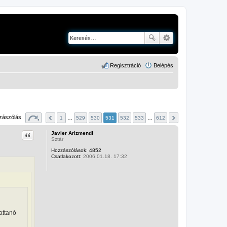
Regisztráció
Belépés
zászólás
1
…
529
530
531
532
533
…
612
Idézet
Javier Arizmendi
Sztár
Hozzászólások:
4852
Csatlakozott:
2006.01.18. 17:32
attanó