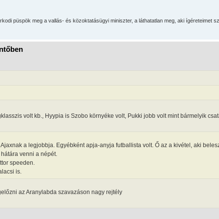
di püspök meg a vallás- és közoktatásügyi miniszter, a láthatatlan meg, aki ígéreteimet sz
öntőben
klasszis volt kb., Hyypia is Szobo környéke volt, Pukki jobb volt mint bármelyik csa
jaxnak a legjobbja. Egyébként apja-anyja futballista volt. Ő az a kivétel, aki belesz
 hátára venni a népét.
ttor speeden.
acsi is.
előzni az Aranylabda szavazáson nagy rejtély