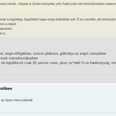
szis volt kb., Hyypia is Szobo környéke volt, Pukki jobb volt mint bármelyik csataru
ak a legjobbja. Egyébként apja-anyja futballista volt. Ő az a kivétel, aki beleszület
nni a népét.
r speeden.
i is.
t, angol elitligákban, szezon játékosa, gólkirálya az angol csempóban
s ezek másodosztályaiban
 de legtöbbször csak 20- perces csere, plusz sz*rabb %-os hatékonyság, min
öntőben
an az ilyen meccseknek