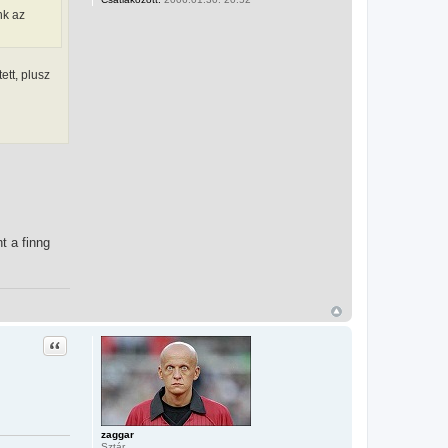
nk az
ett, plusz
t a finng
Idézet
zaggar
Sztár