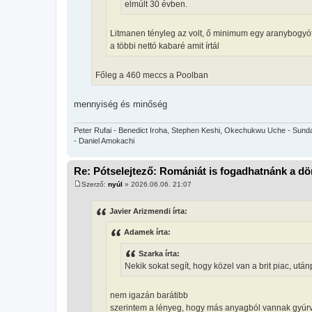
elmúlt 30 évben.
Litmanen tényleg az volt, ő minimum egy aranybogyó
a többi nettó kabaré amit írtál
Főleg a 460 meccs a Poolban
mennyiség és minőség
Peter Rufai - Benedict Iroha, Stephen Keshi, Okechukwu Uche - Sunda
- Daniel Amokachi
Re: Pótselejtező: Romániát is fogadhatnánk a d
Szerző:
nyúl
»
2026.06.06. 21:07
H
o
z
Javier Arizmendi írta:
z
á
Adamek írta:
s
z
ó
Szarka írta:
l
Nekik sokat segít, hogy közel van a brit piac, utá
á
s
nem igazán barátibb
szerintem a lényeg, hogy más anyagból vannak gyúrva