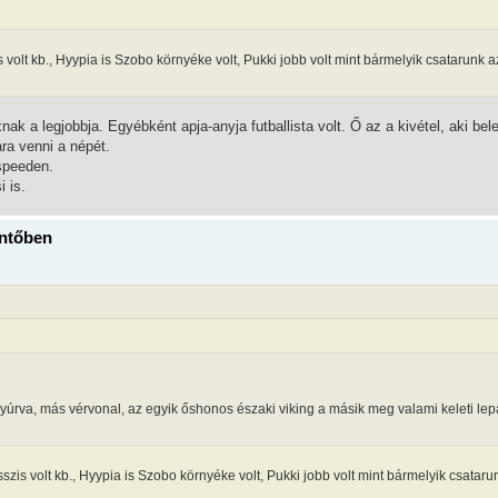
 volt kb., Hyypia is Szobo környéke volt, Pukki jobb volt mint bármelyik csatarunk a
ak a legjobbja. Egyébként apja-anyja futballista volt. Ő az a kivétel, aki bele
ára venni a népét.
 speeden.
 is.
öntőben
úrva, más vérvonal, az egyik őshonos északi viking a másik meg valami keleti lep
szis volt kb., Hyypia is Szobo környéke volt, Pukki jobb volt mint bármelyik csataru