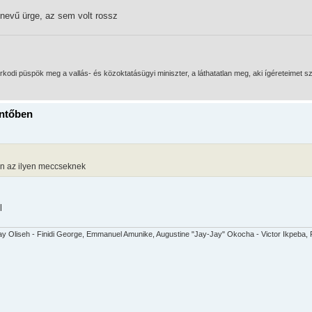
nevű ürge, az sem volt rossz
di püspök meg a vallás- és közoktatásügyi miniszter, a láthatatlan meg, aki ígéreteimet sz
öntőben
van az ilyen meccseknek
l
y Oliseh - Finidi George, Emmanuel Amunike, Augustine "Jay-Jay" Okocha - Victor Ikpeba, R