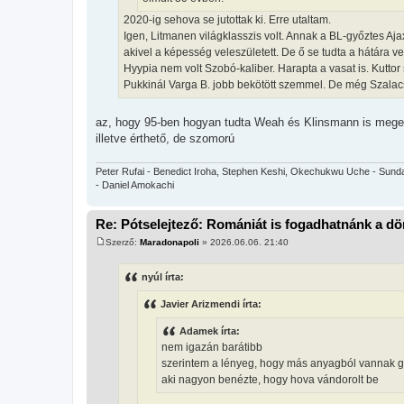
2020-ig sehova se jutottak ki. Erre utaltam.
Igen, Litmanen világklasszis volt. Annak a BL-győztes Ajaxn
akivel a képesség veleszületett. De ő se tudta a hátára ve
Hyypia nem volt Szobó-kaliber. Harapta a vasat is. Kutto
Pukkinál Varga B. jobb bekötött szemmel. De még Szalacs
az, hogy 95-ben hogyan tudta Weah és Klinsmann is megel
illetve érthető, de szomorú
Peter Rufai - Benedict Iroha, Stephen Keshi, Okechukwu Uche - Sunda
- Daniel Amokachi
Re: Pótselejtező: Romániát is fogadhatnánk a d
Szerző:
Maradonapoli
»
2026.06.06. 21:40
H
o
z
nyúl írta:
z
á
Javier Arizmendi írta:
s
z
ó
Adamek írta:
l
nem igazán barátibb
á
s
szerintem a lényeg, hogy más anyagból vannak gy
aki nagyon benézte, hogy hova vándorolt be