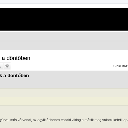
k a döntőben
12231 hoz
nk a döntőben
úrva, más vérvonal, az egyik őshonos északi viking a másik meg valami keleti lep