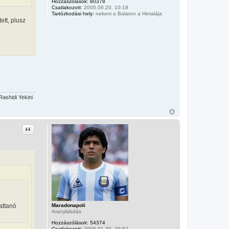
Hozzászólások:
80378
Csatlakozott:
2005.06.20. 10:18
Tartózkodási hely:
nekem a Balaton a Himalája
ett, plusz
ashidi Yekini
Idézet
Maradonapoli
attanó
Aranylabdás
Hozzászólások:
54374
Csatlakozott:
2006.01.30. 20:52