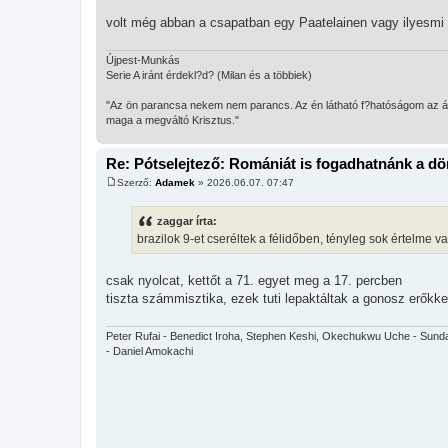
volt még abban a csapatban egy Paatelainen vagy ilyesmi 
Újpest-Munkás
Serie A iránt érdekl?d? (Milan és a többiek)
"Az ön parancsa nekem nem parancs. Az én látható f?hatóságom az árko
maga a megváltó Krisztus."
Re: Pótselejtező: Romániát is fogadhatnánk a d
Szerző:
Adamek
»
2026.06.07. 07:47
H
o
z
zaggar írta:
z
brazilok 9-et cseréltek a félidőben, tényleg sok értelme 
á
s
z
ó
csak nyolcat, kettőt a 71. egyet meg a 17. percben
l
tiszta számmisztika, ezek tuti lepaktáltak a gonosz erőkke
á
s
Peter Rufai - Benedict Iroha, Stephen Keshi, Okechukwu Uche - Sunda
- Daniel Amokachi