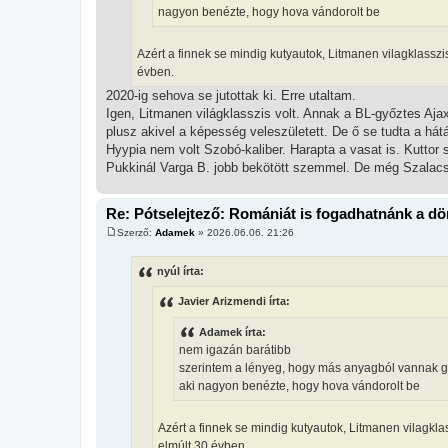
nagyon benézte, hogy hova vándorolt be
Azért a finnek se mindig kutyautok, Litmanen vilagklasszis
évben.
2020-ig sehova se jutottak ki. Erre utaltam.
Igen, Litmanen világklasszis volt. Annak a BL-győztes Ajaxn
plusz akivel a képesség veleszületett. De ő se tudta a hát
Hyypia nem volt Szobó-kaliber. Harapta a vasat is. Kuttor
Pukkinál Varga B. jobb bekötött szemmel. De még Szalacsi
Re: Pótselejtező: Romániát is fogadhatnánk a d
Szerző:
Adamek
»
2026.06.06. 21:26
H
o
z
nyúl írta:
z
á
Javier Arizmendi írta:
s
z
ó
Adamek írta:
l
nem igazán barátibb
á
s
szerintem a lényeg, hogy más anyagból vannak gy
aki nagyon benézte, hogy hova vándorolt be
Azért a finnek se mindig kutyautok, Litmanen vilagklas
elmúlt 30 évben.