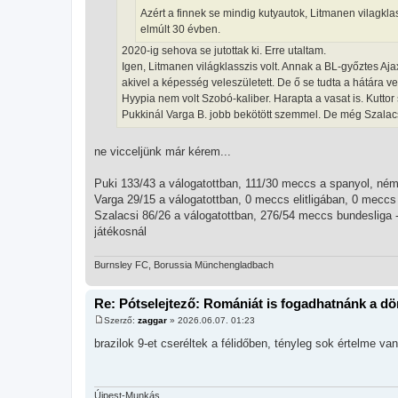
Azért a finnek se mindig kutyautok, Litmanen vilagklas
elmúlt 30 évben.
2020-ig sehova se jutottak ki. Erre utaltam.
Igen, Litmanen világklasszis volt. Annak a BL-győztes Ajaxn
akivel a képesség veleszületett. De ő se tudta a hátára ve
Hyypia nem volt Szobó-kaliber. Harapta a vasat is. Kutto
Pukkinál Varga B. jobb bekötött szemmel. De még Szalacs
ne vicceljünk már kérem...
Puki 133/43 a válogatottban, 111/30 meccs a spanyol, néme
Varga 29/15 a válogatottban, 0 meccs elitligában, 0 mecc
Szalacsi 86/26 a válogatottban, 276/54 meccs bundesliga -
játékosnál
Burnsley FC, Borussia Münchengladbach
Re: Pótselejtező: Romániát is fogadhatnánk a d
Szerző:
zaggar
»
2026.06.07. 01:23
H
o
brazilok 9-et cseréltek a félidőben, tényleg sok értelme v
z
z
á
s
z
Újpest-Munkás