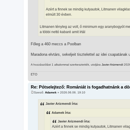
Azért a finnek se mindig kutyautok, Litmanen vilagklas
elmúlt 30 évben.
Litmanen tényleg az volt, ő minimum egy aranybogyót m
a többi nettó kabaré amit írtál
Főleg a 460 meccs a Poolban
Maradona elvtárs, sekeljeit tisztelettel az idei csapatána
A hozzászólást 1 alkalommal szerkesztették, utoljára
Javier Arizmendi
2026
ETO
Re: Pótselejtező: Romániát is fogadhatnánk a d
Szerző:
Adamek
»
2026.06.06. 19:10
H
o
z
Javier Arizmendi írta:
z
á
Adamek írta:
s
z
ó
Javier Arizmendi írta:
l
Azért a finnek se mindig kutyautok, Litmanen vilag
á
s