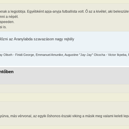
ak a legjobbja. Egyébként apja-anyja futballista volt. Ő az a kivétel, aki beleszület
nni a népét.
r speeden.
i is.
őzni az Aranylabda szavazáson nagy rejtély
y Oliseh - Finidi George, Emmanuel Amunike, Augustine "Jay-Jay" Okocha - Victor Ikpeba, R
öntőben
úrva, más vérvonal, az egyik őshonos északi viking a másik meg valami keleti lep