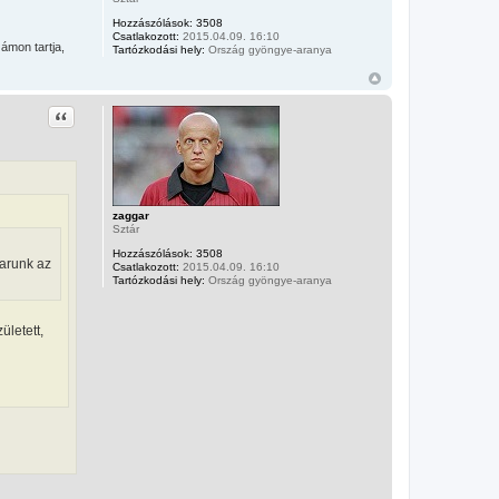
Hozzászólások:
3508
Csatlakozott:
2015.04.09. 16:10
ámon tartja,
Tartózkodási hely:
Ország gyöngye-aranya
Idézet
zaggar
Sztár
Hozzászólások:
3508
tarunk az
Csatlakozott:
2015.04.09. 16:10
Tartózkodási hely:
Ország gyöngye-aranya
ületett,