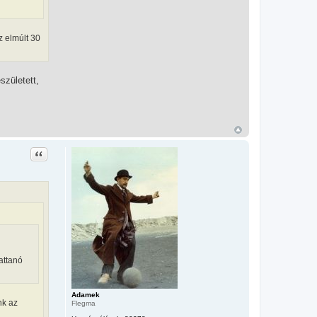
z elmúlt 30
született,
Idézet
attanó
Adamek
nk az
Flegma