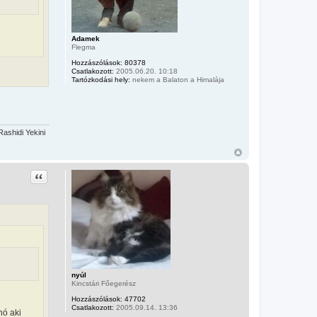
Adamek
Flegma
Hozzászólások:
80378
Csatlakozott:
2005.06.20. 10:18
Tartózkodási hely:
nekem a Balaton a Himalája
ashidi Yekini
Idézet
nyúl
Kincstári Főegerész
Hozzászólások:
47702
Csatlakozott:
2005.09.14. 13:36
nó aki