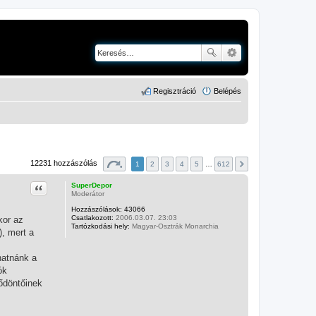
Regisztráció
Belépés
12231 hozzászólás
1
2
3
4
5
…
612
Idézet
SuperDepor
Moderátor
Hozzászólások:
43066
Csatlakozott:
2006.03.07. 23:03
kor az
Tartózkodási hely:
Magyar-Osztrák Monarchia
, mert a
hatnánk a
ók
lődöntőinek