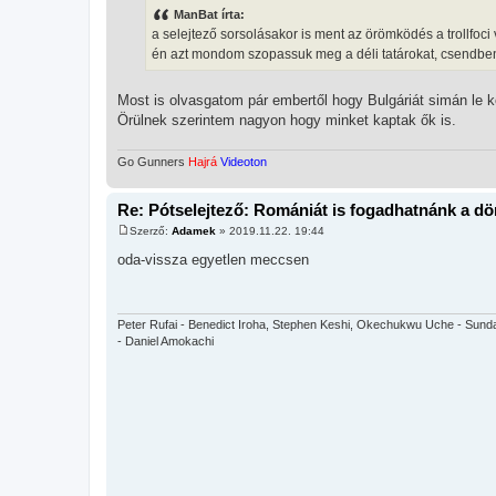
z
ManBat írta:
á
s
a selejtező sorsolásakor is ment az örömködés a trollfoci
z
én azt mondom szopassuk meg a déli tatárokat, csendben p
ó
l
á
s
Most is olvasgatom pár embertől hogy Bulgáriát simán le k
Örülnek szerintem nagyon hogy minket kaptak ők is.
Go Gunners
Hajrá
Videoton
Re: Pótselejtező: Romániát is fogadhatnánk a d
Szerző:
Adamek
»
2019.11.22. 19:44
H
o
oda-vissza egyetlen meccsen
z
z
á
s
z
Peter Rufai - Benedict Iroha, Stephen Keshi, Okechukwu Uche - Sunda
ó
- Daniel Amokachi
l
á
s