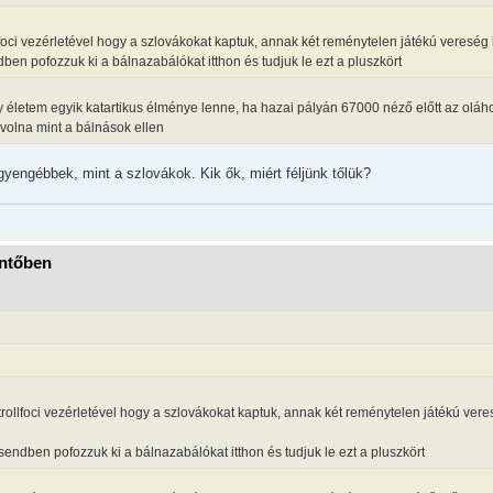
foci vezérletével hogy a szlovákokat kaptuk, annak két reménytelen játékú vereség 
en pofozzuk ki a bálnazabálókat itthon és tudjuk le ezt a pluszkört
y életem egyik katartikus élménye lenne, ha hazai pályán 67000 néző előtt az oláh
 volna mint a bálnások ellen
gyengébbek, mint a szlovákok. Kik ők, miért féljünk tőlük?
öntőben
rollfoci vezérletével hogy a szlovákokat kaptuk, annak két reménytelen játékú veres
endben pofozzuk ki a bálnazabálókat itthon és tudjuk le ezt a pluszkört