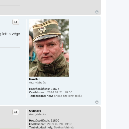
Idézet
 lett a vége
ManBat
Aranylabdás
Hozzászólások:
21627
Csatlakozott:
2014.07.21. 18:56
Tartózkodási hely:
ahol a szekeret tolják
Idézet
Gunners
Aranylabdás
Hozzászólások:
21806
Csatlakozott:
2009.02.28. 19:33
Tartózkodási hely:
Székesfehérvár