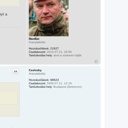
nyt a
ManBat
Aranylabdás
Hozzászólások:
21627
Csatlakozott:
2014.07.21. 18:56
Tartózkodási hely:
ahol a szekeret tolják
Idézet
Cselszky
Aranylabdás
Hozzászólások:
98623
Csatlakozott:
2006.07.21. 12:19
Tartózkodási hely:
Budapest (Debrecen)