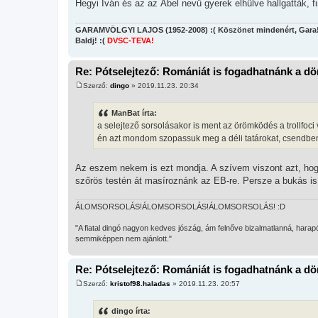
Hegyi Iván és az az Ábel nevű gyerek elhűlve hallgatták,
GARAMVÖLGYI LAJOS (1952-2008) :( Köszönet mindenért, Gara
Baldj! :(
DVSC-TEVA!
Re: Pótselejtező: Romániát is fogadhatnánk a d
Szerző:
dingo
»
2019.11.23. 20:34
H
o
z
ManBat írta:
z
a selejtező sorsolásakor is ment az örömködés a trollfoci
á
s
én azt mondom szopassuk meg a déli tatárokat, csendben p
z
ó
l
Az eszem nekem is ezt mondja. A szívem viszont azt, hogy
á
s
szőrös testén át masíroznánk az EB-re. Persze a bukás is 
ÁLOMSORSOLÁS!ÁLOMSORSOLÁS!ÁLOMSORSOLÁS! :D
"A fiatal dingó nagyon kedves jószág, ám felnőve bizalmatlanná, harapó
semmiképpen nem ajánlott."
Re: Pótselejtező: Romániát is fogadhatnánk a d
Szerző:
kristof98.haladas
»
2019.11.23. 20:57
H
o
z
dingo írta:
z