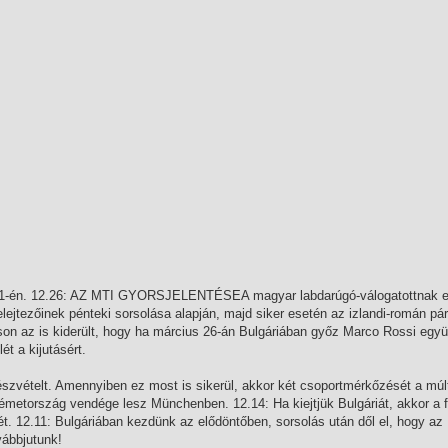
ig 31-én. 12.26: AZ MTI GYORSJELENTÉSEA magyar labdarúgó-válogatottnak e
lejtezőinek pénteki sorsolása alapján, majd siker esetén az izlandi-román pá
son az is kiderült, hogy ha március 26-án Bulgáriában győz Marco Rossi együ
t a kijutásért.
részvételt. Amennyiben ez most is sikerül, akkor két csoportmérkőzését a mú
émetország vendége lesz Münchenben. 12.14: Ha kiejtjük Bulgáriát, akkor a f
 12.11: Bulgáriában kezdünk az elődöntőben, sorsolás után dől el, hogy az 
vábbjutunk!