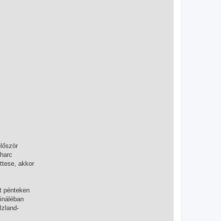
lőször
rharc
ttese, akkor
lt pénteken
ináléban
Izland-