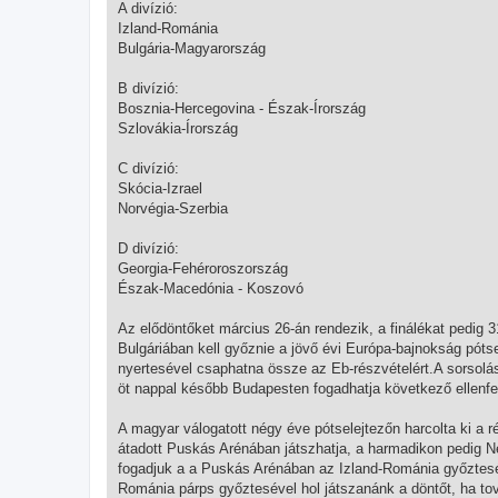
A divízió:
Izland-Románia
Bulgária-Magyarország
B divízió:
Bosznia-Hercegovina - Észak-Írország
Szlovákia-Írország
C divízió:
Skócia-Izrael
Norvégia-Szerbia
D divízió:
Georgia-Fehéroroszország
Észak-Macedónia - Koszovó
Az elődöntőket március 26-án rendezik, a finálékat ped
Bulgáriában kell győznie a jövő évi Európa-bajnokság pótse
nyertesével csaphatna össze az Eb-részvételért.A sorsolá
öt nappal később Budapesten fogadhatja következő ellenfelé
A magyar válogatott négy éve pótselejtezőn harcolta ki a 
átadott Puskás Arénában játszhatja, a harmadikon pedig N
fogadjuk a a Puskás Arénában az Izland-Románia győztesét.
Románia párps győztesével hol játszanánk a döntőt, ha to