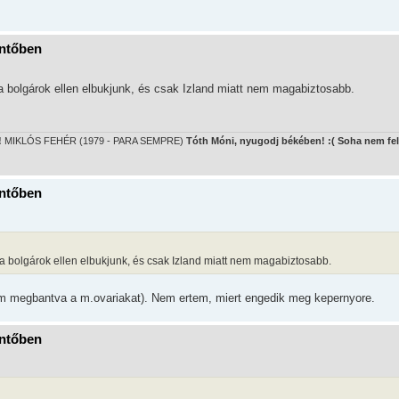
öntőben
gy a bolgárok ellen elbukjunk, és csak Izland miatt nem magabiztosabb.
!
MIKLÓS FEHÉR (1979 - PARA SEMPRE)
Tóth Móni, nyugodj békében! :( Soha nem fel
öntőben
ogy a bolgárok ellen elbukjunk, és csak Izland miatt nem magabiztosabb.
m megbantva a m.ovariakat). Nem ertem, miert engedik meg kepernyore.
öntőben