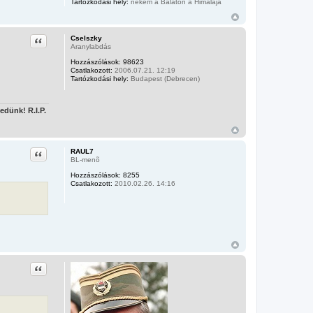
Tartózkodási hely:
nekem a Balaton a Himalája
Idézet
Cselszky
Aranylabdás
Hozzászólások:
98623
Csatlakozott:
2006.07.21. 12:19
Tartózkodási hely:
Budapest (Debrecen)
edünk! R.I.P.
Idézet
RAUL7
BL-menõ
Hozzászólások:
8255
Csatlakozott:
2010.02.26. 14:16
Idézet