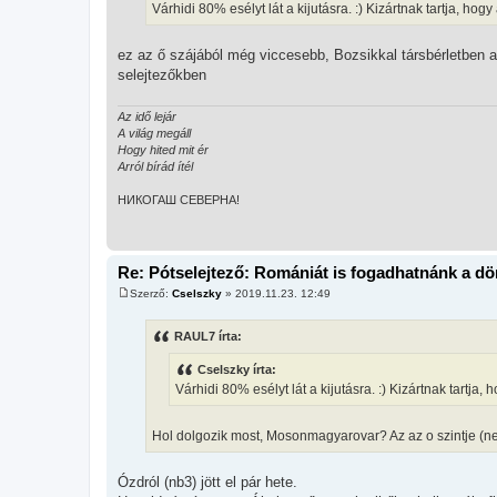
Várhidi 80% esélyt lát a kijutásra. :) Kizártnak tartja, h
á
s
z
ó
ez az ő szájából még viccesebb, Bozsikkal társbérletben a
l
selejtezőkben
á
s
Az idő lejár
A világ megáll
Hogy hited mit ér
Arról bírád ítél
НИКОГАШ СЕВЕРНА!
Re: Pótselejtező: Romániát is fogadhatnánk a d
Szerző:
Cselszky
»
2019.11.23. 12:49
H
o
z
RAUL7 írta:
z
á
Cselszky írta:
s
z
Várhidi 80% esélyt lát a kijutásra. :) Kizártnak tartj
ó
l
á
Hol dolgozik most, Mosonmagyarovar? Az az o szintje (n
s
Ózdról (nb3) jött el pár hete.