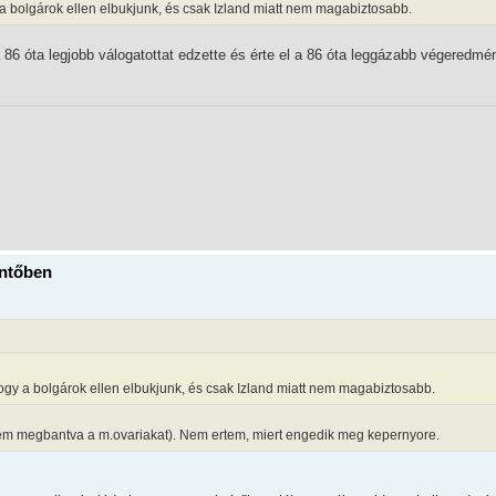
ogy a bolgárok ellen elbukjunk, és csak Izland miatt nem magabiztosabb.
 86 óta legjobb válogatottat edzette és érte el a 86 óta leggázabb végeredmé
öntőben
a, hogy a bolgárok ellen elbukjunk, és csak Izland miatt nem magabiztosabb.
em megbantva a m.ovariakat). Nem ertem, miert engedik meg kepernyore.