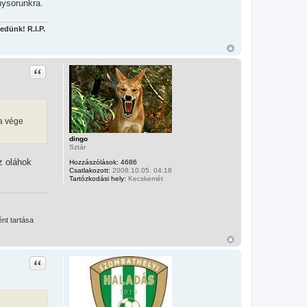
nysorunkra.
edünk! R.I.P.
Idézet
 a vége
dingo
Sztár
z oláhok
Hozzászólások:
4686
Csatlakozott:
2008.10.05. 04:18
Tartózkodási hely:
Kecskemét
ént tartása
Idézet