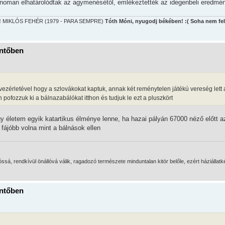
 finoman elhatárolódtak az agymenésétől, emlékeztették az idegenbeli eredmé
!
MIKLÓS FEHÉR (1979 - PARA SEMPRE)
Tóth Móni, nyugodj békében! :( Soha nem fel
öntőben
 vezérletével hogy a szlovákokat kaptuk, annak két reménytelen játékú vereség lett
ofozzuk ki a bálnazabálókat itthon és tudjuk le ezt a pluszkört
 életem egyik katartikus élménye lenne, ha hazai pályán 67000 néző előtt a
fájóbb volna mint a bálnások ellen
ssá, rendkívül önállóvá válik, ragadozó természete minduntalan kitör belőle, ezért háziállatk
öntőben