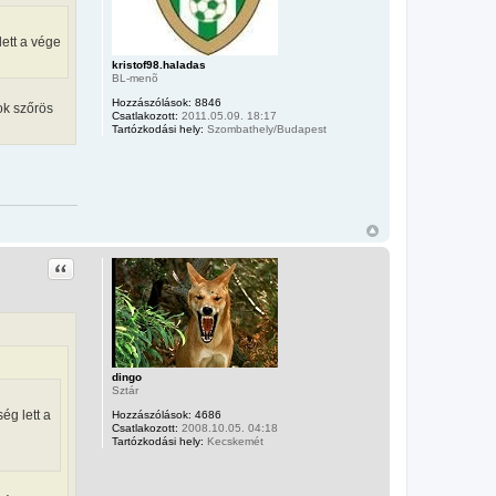
lett a vége
kristof98.haladas
BL-menõ
Hozzászólások:
8846
ok szőrös
Csatlakozott:
2011.05.09. 18:17
Tartózkodási hely:
Szombathely/Budapest
Idézet
dingo
Sztár
ég lett a
Hozzászólások:
4686
Csatlakozott:
2008.10.05. 04:18
Tartózkodási hely:
Kecskemét