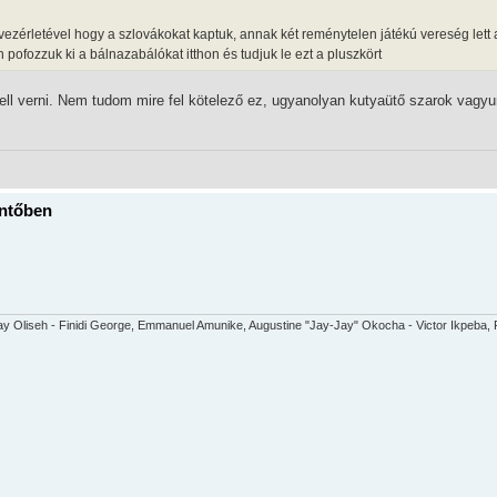
 vezérletével hogy a szlovákokat kaptuk, annak két reménytelen játékú vereség lett
ofozzuk ki a bálnazabálókat itthon és tudjuk le ezt a pluszkört
ell verni. Nem tudom mire fel kötelező ez, ugyanolyan kutyaütő szarok vagyu
öntőben
y Oliseh - Finidi George, Emmanuel Amunike, Augustine "Jay-Jay" Okocha - Victor Ikpeba, R