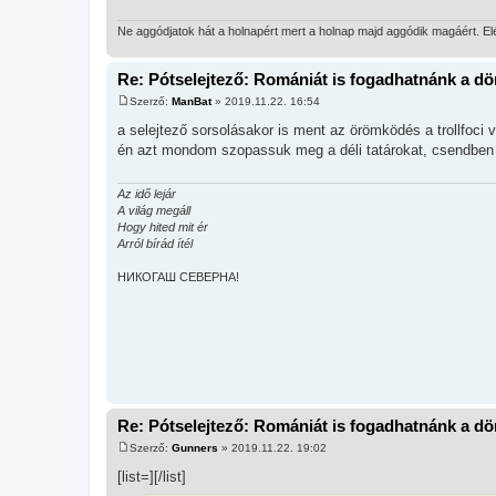
Ne aggódjatok hát a holnapért mert a holnap majd aggódik magáért. E
Re: Pótselejtező: Romániát is fogadhatnánk a d
Szerző:
ManBat
»
2019.11.22. 16:54
H
o
a selejtező sorsolásakor is ment az örömködés a trollfoci 
z
én azt mondom szopassuk meg a déli tatárokat, csendben po
z
á
s
z
Az idő lejár
ó
A világ megáll
l
Hogy hited mit ér
á
Arról bírád ítél
s
НИКОГАШ СЕВЕРНА!
Re: Pótselejtező: Romániát is fogadhatnánk a d
Szerző:
Gunners
»
2019.11.22. 19:02
H
o
[list=][/list]
z