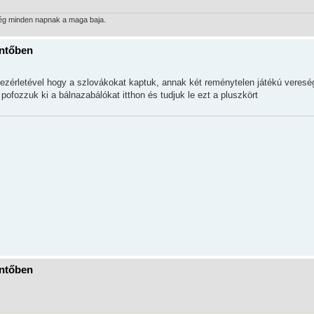
lég minden napnak a maga baja.
öntőben
vezérletével hogy a szlovákokat kaptuk, annak két reménytelen játékú vereség
fozzuk ki a bálnazabálókat itthon és tudjuk le ezt a pluszkört
öntőben