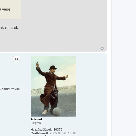
 a vége
nk mint ők.
Idézet
ashidi Yekini
Adamek
Flegma
Hozzászólások:
80379
Csatlakozott:
2005.06.20. 10:18