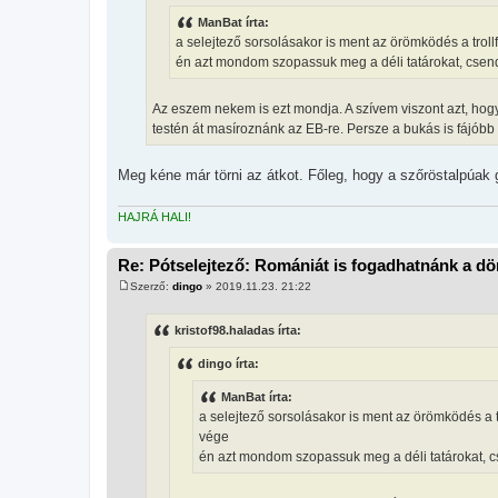
á
ManBat írta:
s
z
a selejtező sorsolásakor is ment az örömködés a troll
ó
én azt mondom szopassuk meg a déli tatárokat, csendb
l
á
s
Az eszem nekem is ezt mondja. A szívem viszont azt, hog
testén át masíroznánk az EB-re. Persze a bukás is fájóbb
Meg kéne már törni az átkot. Főleg, hogy a szőröstalpúak 
HAJRÁ HALI!
Re: Pótselejtező: Romániát is fogadhatnánk a d
Szerző:
dingo
»
2019.11.23. 21:22
H
o
z
kristof98.haladas írta:
z
á
dingo írta:
s
z
ó
ManBat írta:
l
a selejtező sorsolásakor is ment az örömködés a t
á
s
vége
én azt mondom szopassuk meg a déli tatárokat, cs