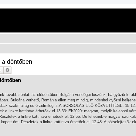
k a döntőben
 döntőben
unk tovább senkit: az elődöntőben Bulgária vendégei leszünk, ha győzünk, ak
ban. Bulgária verhető, Románia ellen meg mindig, mindenhol győzni kell(ene)
osabbak szakmailag és érzelmileg is.A SORSOLÁS ÉLŐ KÖZVETÍTÉSE: 15.12:
etek a linkre kattintva érhetőek el 13.33: Eb2020: megvan, melyik kalapból vár
 Részletek a linkre kattintva érhetőek el. 12.55: De lehetnek-e magyar szurkol
apott ám. Részletek a linkre kattintva érhetőek el. 12.48: A pótselejtezők e