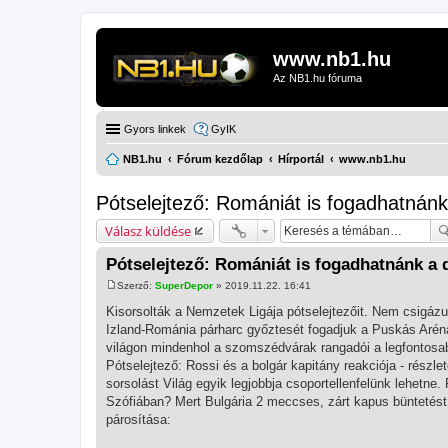
www.nb1.hu
Az NB1.hu fóruma
Gyors linkek
GyIK
NB1.hu
Fórum kezdőlap
Hírportál
www.nb1.hu
Pótselejtező: Romániát is fogadhatnán
Válasz küldése
Pótselejtező: Romániát is fogadhatnánk a
Szerző:
SuperDepor
»
2019.11.22. 16:41
H
o
Kisorsolták a Nemzetek Ligája pótselejtezőit. Nem csigáz
z
Izland-Románia párharc győztesét fogadjuk a Puskás Aréná
z
á
világon mindenhol a szomszédvárak rangadói a legfont
s
Pótselejtező: Rossi és a bolgár kapitány reakciója - részl
z
ó
sorsolást Világ egyik legjobbja csoportellenfelünk lehetne.
l
Szófiában? Mert Bulgária 2 meccses, zárt kapus büntetést k
á
s
párosítása: