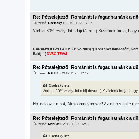
Re: Pótselejtező: Romániát is fogadhatnánk a d
Szerző:
Cselszky
»
2019.11.23. 12:06
H
o
Várhidi 80% esélyt lát a kijutásra. :) Kizártnak tartja, ho
z
z
á
s
z
GARAMVÖLGYI LAJOS (1952-2008) :( Köszönet mindenért, Gara
ó
Baldj! :(
DVSC-TEVA!
l
á
s
Re: Pótselejtező: Romániát is fogadhatnánk a d
Szerző:
RAUL7
»
2019.11.23. 12:12
H
o
z
Cselszky írta:
z
Várhidi 80% esélyt lát a kijutásra. :) Kizártnak tartja, h
á
s
z
ó
Hol dolgozik most, Mosonmagyarovar? Az az o szintje (ne
l
á
s
Re: Pótselejtező: Romániát is fogadhatnánk a d
Szerző:
ManBat
»
2019.11.23. 12:12
H
o
z
Cselszky írta:
z