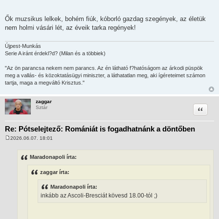
Ők muzsikus lelkek, bohém fiúk, kóborló gazdag szegények, az életük
nem holmi vásári lét, az éveik tarka regények!
Újpest-Munkás
Serie A iránt érdekl?d? (Milan és a többiek)
"Az ön parancsa nekem nem parancs. Az én látható f?hatóságom az árkodi püspök
meg a vallás- és közoktatásügyi miniszter, a láthatatlan meg, aki ígéreteimet számon
tartja, maga a megváltó Krisztus."
zaggar
Idézet
Sztár
Re: Pótselejtező: Romániát is fogadhatnánk a döntőben
2026.06.07. 18:01
H
o
z
Maradonapoli írta:
z
á
zaggar írta:
s
z
ó
Maradonapoli írta:
l
inkább az Ascoli-Bresciát kövesd 18.00-tól ;)
á
s