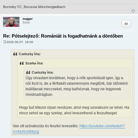
Burnsley FC, Borussia Münchengladbach
zaggar
Idézet
Sztár
Re: Pótselejtező: Romániát is fogadhatnánk a döntőben
2026.06.07. 18:00
H
o
z
Cselszky írta:
z
á
Szarka írta:
s
z
ó
Cselszky írta:
l
Úgy olvastam korábban, hogy a nők sportolását igen, így a
á
s
női focit is, de a férfiakét valamennyire megtűrik, bár időnként
leállítanak meccseket, meg balhéznak, hogy ne legyenek
rövidnadrágban.
Hogy tud létezni olyan rendszer, ahol meg szorakozni se lehet. Ha
nincs sehol se egy szelep, ahol levezethesd a feszultseget.
Van ott szórakozás és feszkó levezetés:
https://youtube.com/watch?
v=i4zAUo8dycg