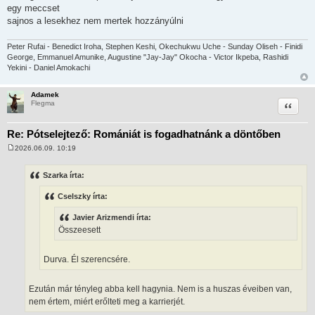
egy meccset
sajnos a lesekhez nem mertek hozzányúlni
Peter Rufai - Benedict Iroha, Stephen Keshi, Okechukwu Uche - Sunday Oliseh - Finidi
George, Emmanuel Amunike, Augustine "Jay-Jay" Okocha - Victor Ikpeba, Rashidi
Yekini - Daniel Amokachi
Adamek
Idézet
Flegma
Re: Pótselejtező: Romániát is fogadhatnánk a döntőben
2026.06.09. 10:19
H
o
z
Szarka írta:
z
á
Cselszky írta:
s
z
ó
Javier Arizmendi írta:
l
Összeesett
á
s
Durva. Él szerencsére.
Ezután már tényleg abba kell hagynia. Nem is a huszas éveiben van,
nem értem, miért erőlteti meg a karrierjét.