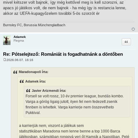
mivel kétszer volt bajnok, így még kettővel meg is kell szorozni, az
apacs jó játékos volt, de nem bajnok - ha még így is restancia lenne,
akkor az UEFA-kupagyőzelem további 5-ös szorzót ér
Burnsley FC, Borussia Münchengladbach
Adamek
Idézet
Flegma
Re: Pótselejtező: Romániát is fogadhatnánk a döntőben
2026.06.07. 16:16
H
o
z
Maradonapoli írta:
z
á
Adamek írta:
s
z
ó
Javier Arizmendi írta:
l
Forsell se volt rossz, 10 év premier league, bundás kombo.
á
s
Varga a görög ligaig jutott, ilyen fel nem fedezett zsenik
finnben is lehettek. Varga karrierje nem összevetheto
Pukkival.
a karrierjük nem, viszont a játékuk sem
statisztikában Maradona nem lenne benne a top 1000 Barca
játékosban, számokban ronggyá veri őt Hamsík a Napoliban, Pelé