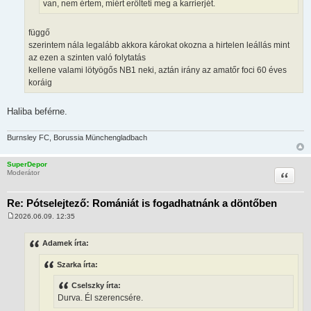
van, nem értem, miért erőlteti meg a karrierjét.
függő
szerintem nála legalább akkora károkat okozna a hirtelen leállás mint
az ezen a szinten való folytatás
kellene valami lötyögős NB1 neki, aztán irány az amatőr foci 60 éves
koráig
Haliba beférne.
Burnsley FC, Borussia Münchengladbach
SuperDepor
Idézet
Moderátor
Re: Pótselejtező: Romániát is fogadhatnánk a döntőben
2026.06.09. 12:35
H
o
z
Adamek írta:
z
á
Szarka írta:
s
z
ó
Cselszky írta:
l
Durva. Él szerencsére.
á
s