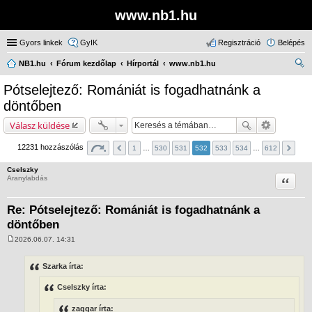
www.nb1.hu
Gyors linkek
GyIK
Regisztráció
Belépés
NB1.hu
Fórum kezdőlap
Hírportál
www.nb1.hu
ere
Pótselejtező: Romániát is fogadhatnánk a
sé
döntőben
s
Válasz küldése
12231 hozzászólás
1
…
530
531
532
533
534
…
612
Cselszky
Idézet
Aranylabdás
Re: Pótselejtező: Romániát is fogadhatnánk a
döntőben
2026.06.07. 14:31
H
o
z
Szarka írta:
z
á
Cselszky írta:
s
z
ó
zaggar írta: