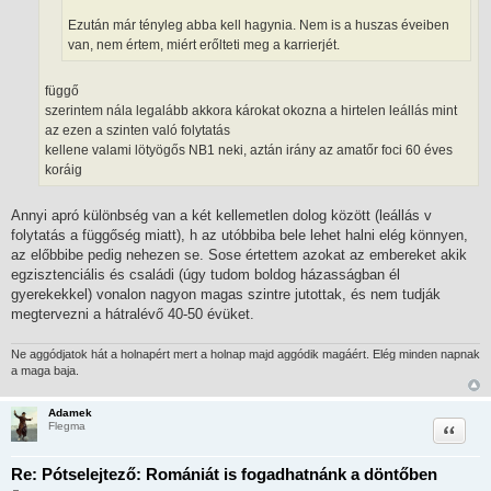
Ezután már tényleg abba kell hagynia. Nem is a huszas éveiben
van, nem értem, miért erőlteti meg a karrierjét.
függő
szerintem nála legalább akkora károkat okozna a hirtelen leállás mint
az ezen a szinten való folytatás
kellene valami lötyögős NB1 neki, aztán irány az amatőr foci 60 éves
koráig
Annyi apró különbség van a két kellemetlen dolog között (leállás v
folytatás a függőség miatt), h az utóbbiba bele lehet halni elég könnyen,
az előbbibe pedig nehezen se. Sose értettem azokat az embereket akik
egzisztenciális és családi (úgy tudom boldog házasságban él
gyerekekkel) vonalon nagyon magas szintre jutottak, és nem tudják
megtervezni a hátralévő 40-50 évüket.
Ne aggódjatok hát a holnapért mert a holnap majd aggódik magáért. Elég minden napnak
a maga baja.
Adamek
Idézet
Flegma
Re: Pótselejtező: Romániát is fogadhatnánk a döntőben