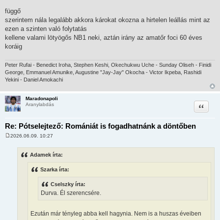
függő
szerintem nála legalább akkora károkat okozna a hirtelen leállás mint az
ezen a szinten való folytatás
kellene valami lötyögős NB1 neki, aztán irány az amatőr foci 60 éves
koráig
Peter Rufai - Benedict Iroha, Stephen Keshi, Okechukwu Uche - Sunday Oliseh - Finidi
George, Emmanuel Amunike, Augustine "Jay-Jay" Okocha - Victor Ikpeba, Rashidi
Yekini - Daniel Amokachi
Maradonapoli
Idézet
Aranylabdás
Re: Pótselejtező: Romániát is fogadhatnánk a döntőben
2026.06.09. 10:27
H
o
z
Adamek írta:
z
á
Szarka írta:
s
z
ó
Cselszky írta:
l
Durva. Él szerencsére.
á
s
Ezután már tényleg abba kell hagynia. Nem is a huszas éveiben