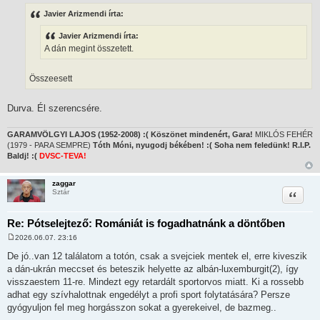
o
z
Javier Arizmendi írta:
z
á
Javier Arizmendi írta:
s
z
A dán megint összetett.
ó
l
á
Összeesett
s
Durva. Él szerencsére.
GARAMVÖLGYI LAJOS (1952-2008) :( Köszönet mindenért, Gara!
MIKLÓS FEHÉR
(1979 - PARA SEMPRE)
Tóth Móni, nyugodj békében! :( Soha nem feledünk! R.I.P.
Baldj! :(
DVSC-TEVA!
zaggar
Idézet
Sztár
Re: Pótselejtező: Romániát is fogadhatnánk a döntőben
2026.06.07. 23:16
H
o
De jó..van 12 találatom a totón, csak a svejciek mentek el, erre kiveszik
z
a dán-ukrán meccset és beteszik helyette az albán-luxemburgit(2), így
z
á
visszaestem 11-re. Mindezt egy retardált sportorvos miatt. Ki a rossebb
s
adhat egy szívhalottnak engedélyt a profi sport folytatására? Persze
z
ó
gyógyuljon fel meg horgásszon sokat a gyerekeivel, de bazmeg..
l