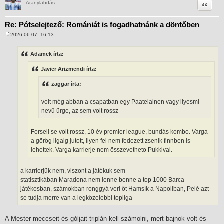
Idézet
Aranylabdás
Re: Pótselejtező: Romániát is fogadhatnánk a döntőben
2026.06.07. 16:13
H
o
z
Adamek írta:
z
á
Javier Arizmendi írta:
s
z
ó
zaggar írta:
l
á
s
volt még abban a csapatban egy Paatelainen vagy ilyesmi
nevű ürge, az sem volt rossz
Forsell se volt rossz, 10 év premier league, bundás kombo. Varga
a görög ligaig jutott, ilyen fel nem fedezett zsenik finnben is
lehettek. Varga karrierje nem összevetheto Pukkival.
a karrierjük nem, viszont a játékuk sem
statisztikában Maradona nem lenne benne a top 1000 Barca
játékosban, számokban ronggyá veri őt Hamsík a Napoliban, Pelé azt
se tudja merre van a legközelebbi topliga
A Mester meccseit és góljait triplán kell számolni, mert bajnok volt és