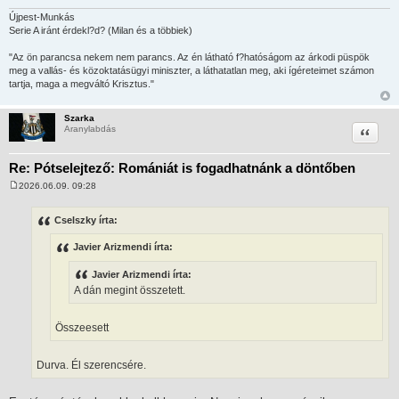
á
s
Újpest-Munkás
Serie A iránt érdekl?d? (Milan és a többiek)
"Az ön parancsa nekem nem parancs. Az én látható f?hatóságom az árkodi püspök
meg a vallás- és közoktatásügyi miniszter, a láthatatlan meg, aki ígéreteimet számon
tartja, maga a megváltó Krisztus."
Szarka
Idézet
Aranylabdás
Re: Pótselejtező: Romániát is fogadhatnánk a döntőben
2026.06.09. 09:28
H
o
z
Cselszky írta:
z
á
Javier Arizmendi írta:
s
z
ó
Javier Arizmendi írta:
l
A dán megint összetett.
á
s
Összeesett
Durva. Él szerencsére.