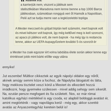
Adamek írta:
l
a karrierjük nem, viszont a játékuk sem
á
s
statisztikában Maradona nem lenne benne a top 1000 Barca
játékosban, számokban ronggyá veri őt Hamsík a Napoliban,
Pelé azt se tudja merre van a legközelebbi topliga
A Mester meccseit és góljait triplán kell számolni, mert bajnok volt
és mivel kétszer volt bajnok, így még kettővel meg is kell szorozni,
az apacs jó játékos volt, de nem bajnok - ha még így is restancia
lenne, akkor az UEFA-kupagyőzelem további 5-ös szorzót ér
a Mester ha csak egyszer ért volna labdába élete során akkor lenne egy
érintéssel jobb mint bárki előtte vagy utána
ennyike!
Jut eszembe! Múltkor cikkeztek az egyik nápolyi oldalon egy nőről,
akinek amúgy semmi köze a focihoz, de Nápolyba látogatott és látta,
hogy mekkora tisztelet veszi körül a Mestert és elkezdett hozzá
imádkozni, hogy gyermeke szülessen - mivel addig sehogy sem sikerült.
Na, ezután persze megfogant és fia született. Nos, ez már római
katolikus egyházi mértékkel is egy csoda, ez alapból boldoggá avatást ér,
amint megtörténik - vagy napvilágra kerül - még egy, akkor szentté
avatás az Anyaszentegyház keretein belül is!