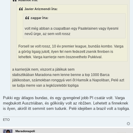
z
á
Javier Arizmendi írta:
s
z
ó
zaggar írta:
l
á
s
volt még abban a csapatban egy Paatelainen vagy ilyesmi
nevű ürge, az sem volt rossz
Forsell se volt rossz, 10 év premier league, bundás kombo. Varga
a görög ligaig jutott, ilyen fel nem fedezett zsenik finnben is
lehettek. Varga karrierje nem összevetheto Pukkival.
a karrierjük nem, viszont a játékuk sem
statisztikában Maradona nem lenne benne a top 1000 Barca
játékosban, számokban ronggyá veri őt Hamsík a Napoliban, Pelé azt
se tudja merre van a legközelebbi topliga
Pukki egy átlagos bundas, és egy gyengénel jobb Pl csatár volt. Varga
megbukott Ausztriában, és gólkirály volt az nb1ben. Lehetett a finneknek
is ilyen, akiről itt semmit sem tudunk. Pelé idejében a brazil volt a topliga.
ETO
Maradonapoli