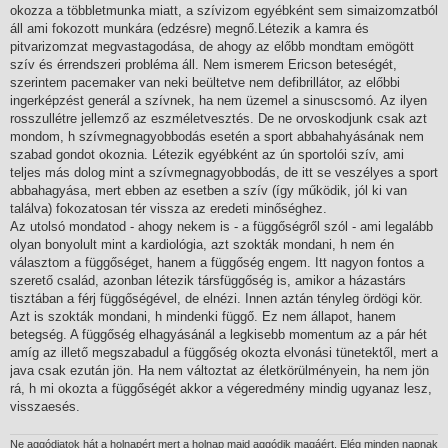
okozza a többletmunka miatt, a szívizom egyébként sem simaizomzatból
áll ami fokozott munkára (edzésre) megnő.Létezik a kamra és
pitvarizomzat megvastagodása, de ahogy az előbb mondtam emögött
szív és érrendszeri probléma áll. Nem ismerem Ericson beteségét,
szerintem pacemaker van neki beültetve nem defibrillátor, az előbbi
ingerképzést generál a szívnek, ha nem üzemel a sinuscsomó. Az ilyen
rosszullétre jellemző az eszméletvesztés. De ne orvoskodjunk csak azt
mondom, h szívmegnagyobbodás esetén a sport abbahahyásának nem
szabad gondot okoznia. Létezik egyébként az ún sportolói szív, ami
teljes más dolog mint a szívmegnagyobbodás, de itt se veszélyes a sport
abbahagyása, mert ebben az esetben a szív (így működik, jól ki van
találva) fokozatosan tér vissza az eredeti minőséghez.
Az utolsó mondatod - ahogy nekem is - a függőségről szól - ami legalább
olyan bonyolult mint a kardiológia, azt szokták mondani, h nem én
választom a függőséget, hanem a függőség engem. Itt nagyon fontos a
szerető család, azonban létezik társfüggőség is, amikor a házastárs
tisztában a férj függőségével, de elnézi. Innen aztán tényleg ördögi kör.
Azt is szokták mondani, h mindenki függő. Ez nem állapot, hanem
betegség. A függőség elhagyásánál a legkisebb momentum az a pár hét
amíg az illető megszabadul a függőség okozta elvonási tünetektől, mert a
java csak ezután jön. Ha nem változtat az életkörülményein, ha nem jön
rá, h mi okozta a függőségét akkor a végeredmény mindig ugyanaz lesz,
visszaesés.
Ne aggódjatok hát a holnapért mert a holnap majd aggódik magáért. Elég minden napnak