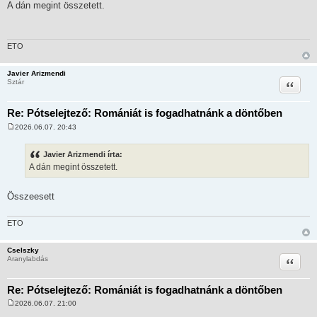
o
A dán megint összetett.
z
z
á
s
z
ETO
ó
l
á
Javier Arizmendi
s
Idézet
Sztár
Re: Pótselejtező: Romániát is fogadhatnánk a döntőben
2026.06.07. 20:43
H
o
z
Javier Arizmendi írta:
z
A dán megint összetett.
á
s
z
ó
Összeesett
l
á
s
ETO
Cselszky
Idézet
Aranylabdás
Re: Pótselejtező: Romániát is fogadhatnánk a döntőben
2026.06.07. 21:00
H