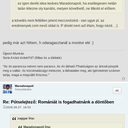
ez igen derék idea kedves Maradonapoli, ha esetlegesen netán
talán létezne oly kanális, melyen követhető, ne titkold el előlem.
a követés nem feltétlen jelent meccsnézést - van ugye pl. az
eredmenyek.com nevű oldal is :P direkt nem azt írtam, hogy nézd... ;)
pedig már azt hittem, h odaragasztanál a monitor elé :)
Újpest-Munkás
Serie A iránt érdekl?d? (Milan és a többiek)
"Az ön parancsa nekem nem parancs. Az én látható f?hatóságom az árkodi püspök
meg a vallás- és közoktatásügyi miniszter, a láthatatlan meg, aki ígéreteimet számon
tartja, maga a megváltó Krisztus."
Maradonapoli
Idézet
Aranylabdás
Re: Pótselejtező: Romániát is fogadhatnánk a döntőben
2026.06.07. 18:53
H
o
z
zaggar írta:
z
á
Maradonapoli írta:
s