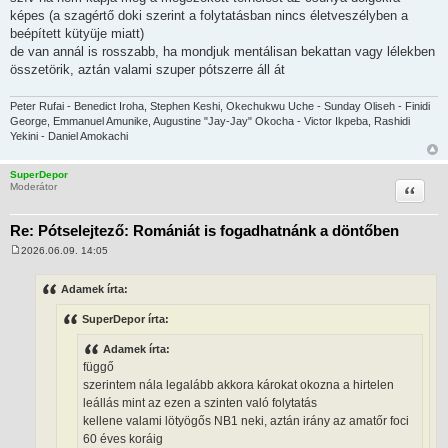
képes (a szagértő doki szerint a folytatásban nincs életveszélyben a
beépített kütyüje miatt)
de van annál is rosszabb, ha mondjuk mentálisan bekattan vagy lélekben
összetörik, aztán valami szuper pótszerre áll át
Peter Rufai - Benedict Iroha, Stephen Keshi, Okechukwu Uche - Sunday Oliseh - Finidi
George, Emmanuel Amunike, Augustine "Jay-Jay" Okocha - Victor Ikpeba, Rashidi
Yekini - Daniel Amokachi
SuperDepor
Idézet
Moderátor
Re: Pótselejtező: Romániát is fogadhatnánk a döntőben
2026.06.09. 14:05
H
o
z
Adamek írta:
z
á
SuperDepor írta:
s
z
ó
Adamek írta:
l
függő
á
s
szerintem nála legalább akkora károkat okozna a hirtelen
leállás mint az ezen a szinten való folytatás
kellene valami lötyögős NB1 neki, aztán irány az amatőr foci
60 éves koráig