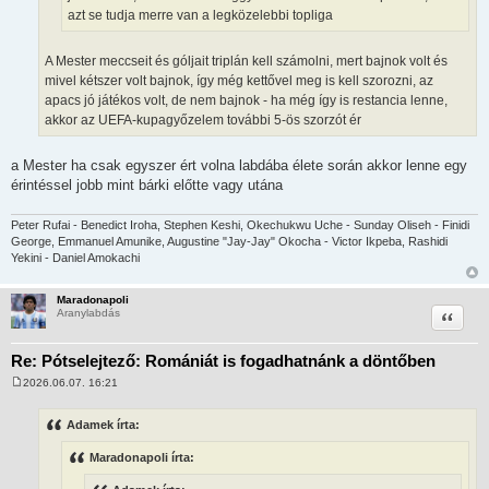
azt se tudja merre van a legközelebbi topliga
A Mester meccseit és góljait triplán kell számolni, mert bajnok volt és
mivel kétszer volt bajnok, így még kettővel meg is kell szorozni, az
apacs jó játékos volt, de nem bajnok - ha még így is restancia lenne,
akkor az UEFA-kupagyőzelem további 5-ös szorzót ér
a Mester ha csak egyszer ért volna labdába élete során akkor lenne egy
érintéssel jobb mint bárki előtte vagy utána
Peter Rufai - Benedict Iroha, Stephen Keshi, Okechukwu Uche - Sunday Oliseh - Finidi
George, Emmanuel Amunike, Augustine "Jay-Jay" Okocha - Victor Ikpeba, Rashidi
Yekini - Daniel Amokachi
Maradonapoli
Idézet
Aranylabdás
Re: Pótselejtező: Romániát is fogadhatnánk a döntőben
2026.06.07. 16:21
H
o
z
Adamek írta:
z
á
Maradonapoli írta:
s
z
ó