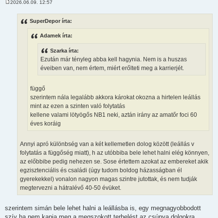
2026.06.09. 12:57
H
o
z
SuperDepor írta:
z
á
Adamek írta:
s
z
ó
Szarka írta:
l
Ezután már tényleg abba kell hagynia. Nem is a huszas
á
s
éveiben van, nem értem, miért erőlteti meg a karrierjét.
függő
szerintem nála legalább akkora károkat okozna a hirtelen leállás
mint az ezen a szinten való folytatás
kellene valami lötyögős NB1 neki, aztán irány az amatőr foci 60
éves koráig
Annyi apró különbség van a két kellemetlen dolog között (leállás v
folytatás a függőség miatt), h az utóbbiba bele lehet halni elég könnyen,
az előbbibe pedig nehezen se. Sose értettem azokat az embereket akik
egzisztenciális és családi (úgy tudom boldog házasságban él
gyerekekkel) vonalon nagyon magas szintre jutottak, és nem tudják
megtervezni a hátralévő 40-50 évüket.
szerintem simán bele lehet halni a leállásba is, egy megnagyobbodott
szív ha nem kapja meg a megszokott terhelést az csúnya dolgokra