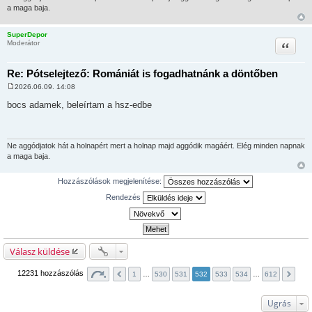
a maga baja.
SuperDepor
Idézet
Moderátor
Re: Pótselejtező: Romániát is fogadhatnánk a döntőben
2026.06.09. 14:08
H
o
bocs adamek, beleírtam a hsz-edbe
z
z
á
s
z
Ne aggódjatok hát a holnapért mert a holnap majd aggódik magáért. Elég minden napnak
ó
a maga baja.
l
á
s
Hozzászólások megjelenítése:
Rendezés
Válasz küldése
12231 hozzászólás
1
…
530
531
532
533
534
…
612
Ugrás