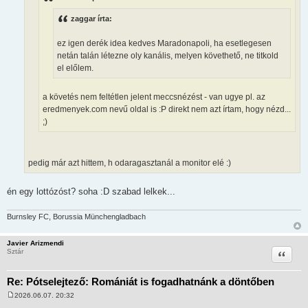
z
ó
zaggar írta:
l
á
s
ez igen derék idea kedves Maradonapoli, ha esetlegesen
netán talán létezne oly kanális, melyen követhető, ne titkold
el előlem.
a követés nem feltétlen jelent meccsnézést - van ugye pl. az
eredmenyek.com nevű oldal is :P direkt nem azt írtam, hogy nézd...
;)
pedig már azt hittem, h odaragasztanál a monitor elé :)
én egy lottózóst? soha :D szabad lelkek...
Burnsley FC, Borussia Münchengladbach
Javier Arizmendi
Idézet
Sztár
Re: Pótselejtező: Romániát is fogadhatnánk a döntőben
2026.06.07. 20:32
H