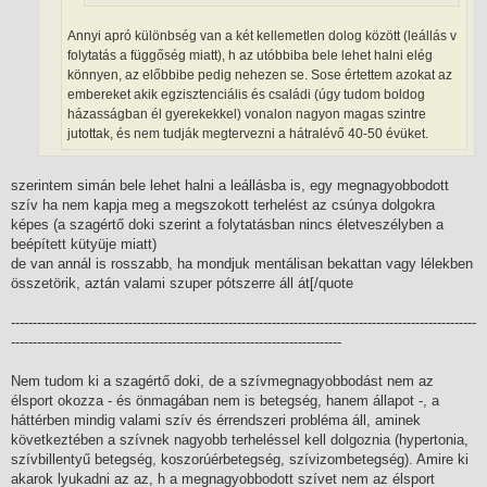
Annyi apró különbség van a két kellemetlen dolog között (leállás v
folytatás a függőség miatt), h az utóbbiba bele lehet halni elég
könnyen, az előbbibe pedig nehezen se. Sose értettem azokat az
embereket akik egzisztenciális és családi (úgy tudom boldog
házasságban él gyerekekkel) vonalon nagyon magas szintre
jutottak, és nem tudják megtervezni a hátralévő 40-50 évüket.
szerintem simán bele lehet halni a leállásba is, egy megnagyobbodott
szív ha nem kapja meg a megszokott terhelést az csúnya dolgokra
képes (a szagértő doki szerint a folytatásban nincs életveszélyben a
beépített kütyüje miatt)
de van annál is rosszabb, ha mondjuk mentálisan bekattan vagy lélekben
összetörik, aztán valami szuper pótszerre áll át[/quote
-----------------------------------------------------------------------------------------------------------
----------------------------------------------------------------------------
Nem tudom ki a szagértő doki, de a szívmegnagyobbodást nem az
élsport okozza - és önmagában nem is betegség, hanem állapot -, a
háttérben mindig valami szív és érrendszeri probléma áll, aminek
következtében a szívnek nagyobb terheléssel kell dolgoznia (hypertonia,
szívbillentyű betegség, koszorúérbetegség, szívizombetegség). Amire ki
akarok lyukadni az az, h a megnagyobbodott szívet nem az élsport