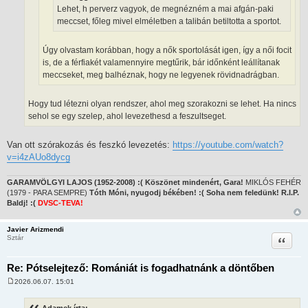
l
Lehet, h perverz vagyok, de megnézném a mai afgán-paki
á
s
meccset, főleg mivel elméletben a talibán betiltotta a sportot.
Úgy olvastam korábban, hogy a nők sportolását igen, így a női focit
is, de a férfiakét valamennyire megtűrik, bár időnként leállítanak
meccseket, meg balhéznak, hogy ne legyenek rövidnadrágban.
Hogy tud létezni olyan rendszer, ahol meg szorakozni se lehet. Ha nincs
sehol se egy szelep, ahol levezethesd a feszultseget.
Van ott szórakozás és feszkó levezetés:
https://youtube.com/watch?
v=i4zAUo8dycg
GARAMVÖLGYI LAJOS (1952-2008) :( Köszönet mindenért, Gara!
MIKLÓS FEHÉR
(1979 - PARA SEMPRE)
Tóth Móni, nyugodj békében! :( Soha nem feledünk! R.I.P.
Baldj! :(
DVSC-TEVA!
Javier Arizmendi
Idézet
Sztár
Re: Pótselejtező: Romániát is fogadhatnánk a döntőben
2026.06.07. 15:01
H
o
z
Adamek írta: