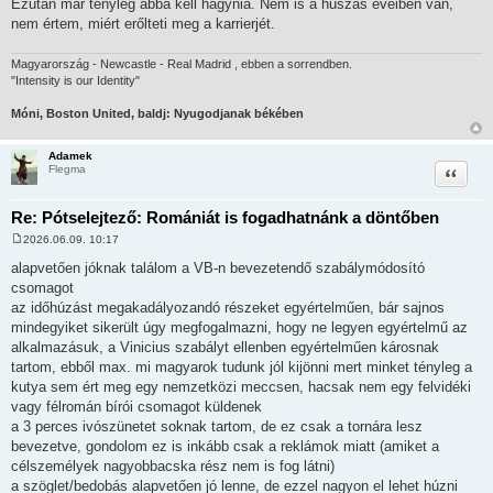
Ezután már tényleg abba kell hagynia. Nem is a huszas éveiben van,
nem értem, miért erőlteti meg a karrierjét.
Magyarország - Newcastle - Real Madrid , ebben a sorrendben.
"Intensity is our Identity"
Móni, Boston United, baldj: Nyugodjanak békében
Adamek
Idézet
Flegma
Re: Pótselejtező: Romániát is fogadhatnánk a döntőben
2026.06.09. 10:17
H
o
alapvetően jóknak találom a VB-n bevezetendő szabálymódosító
z
csomagot
z
á
az időhúzást megakadályozandó részeket egyértelműen, bár sajnos
s
mindegyiket sikerült úgy megfogalmazni, hogy ne legyen egyértelmű az
z
ó
alkalmazásuk, a Vinicius szabályt ellenben egyértelműen károsnak
l
tartom, ebből max. mi magyarok tudunk jól kijönni mert minket tényleg a
á
s
kutya sem ért meg egy nemzetközi meccsen, hacsak nem egy felvidéki
vagy félromán bírói csomagot küldenek
a 3 perces ivószünetet soknak tartom, de ez csak a tornára lesz
bevezetve, gondolom ez is inkább csak a reklámok miatt (amiket a
célszemélyek nagyobbacska rész nem is fog látni)
a szöglet/bedobás alapvetően jó lenne, de ezzel nagyon el lehet húzni