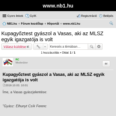
www.nb1.hu
Gyors linkek
GyIK
Regisztráció
Belépés
NB1.hu
Fórum kezdőlap
Hírportál
www.nb1.hu
ere
Kupagyőztest gyászol a Vasas, aki az MLSZ
sé
egyik igazgatója is volt
s
Válasz küldése
1 hozzászólás • Oldal:
1
/
1
RC
Idézet
Moderátor
Kupagyőztest gyászol a Vasas, aki az MLSZ egyik
igazgatója is volt
2019.10.03. 10:01
H
o
Íme, a Vasas gyászjelentése:
z
z
á
s
"Gyász: Elhunyt Csík Ferenc
z
ó
l
á