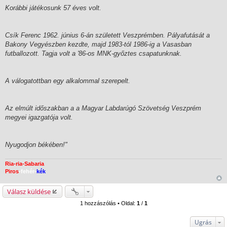
s
Korábbi játékosunk 57 éves volt.
Csík Ferenc 1962. június 6-án született Veszprémben. Pályafutását a
Bakony Vegyészben kezdte, majd 1983-tól 1986-ig a Vasasban
futballozott. Tagja volt a '86-os MNK-győztes csapatunknak.
A válogatottban egy alkalommal szerepelt.
Az elmúlt időszakban a a Magyar Labdarúgó Szövetség Veszprém
megyei igazgatója volt.
Nyugodjon békében!"
Ria-ria-Sabaria
Piros
-fehér-
kék
Válasz küldése
1 hozzászólás • Oldal:
1
/
1
Ugrás