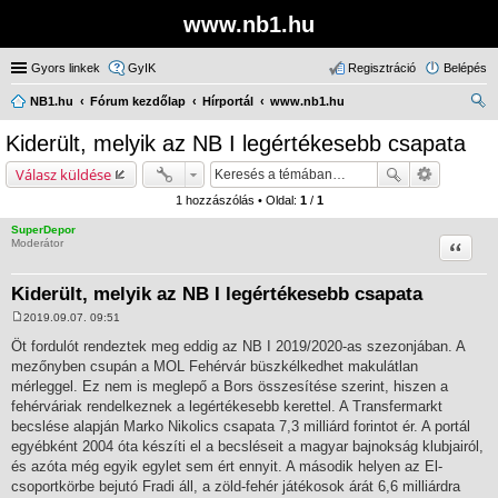
www.nb1.hu
Gyors linkek
GyIK
Regisztráció
Belépés
NB1.hu
Fórum kezdőlap
Hírportál
www.nb1.hu
ere
Kiderült, melyik az NB I legértékesebb csapata
sé
Válasz küldése
s
1 hozzászólás • Oldal:
1
/
1
SuperDepor
Idézet
Moderátor
Kiderült, melyik az NB I legértékesebb csapata
2019.09.07. 09:51
H
o
Öt fordulót rendeztek meg eddig az NB I 2019/2020-as szezonjában. A
z
mezőnyben csupán a MOL Fehérvár büszkélkedhet makulátlan
z
á
mérleggel. Ez nem is meglepő a Bors összesítése szerint, hiszen a
s
fehérváriak rendelkeznek a legértékesebb kerettel. A Transfermarkt
z
ó
becslése alapján Marko Nikolics csapata 7,3 milliárd forintot ér. A portál
l
egyébként 2004 óta készíti el a becsléseit a magyar bajnokság klubjairól,
á
s
és azóta még egyik egylet sem ért ennyit. A második helyen az El-
csoportkörbe bejutó Fradi áll, a zöld-fehér játékosok árát 6,6 milliárdra