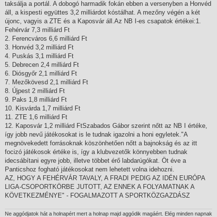
taksálja a portál. A dobogó harmadik fokán ebben a versenyben a Honvéd
áll, a kispesti együttes 3,2 milliárdot kóstálhat. A mezőny végén a két
újonc, vagyis a ZTE és a Kaposvár áll.Az NB I-es csapatok értékei:1.
Fehérvár 7,3 milliárd Ft
2. Ferencváros 6,6 milliárd Ft
3. Honvéd 3,2 milliárd Ft
4. Puskás 3,1 milliárd Ft
5. Debrecen 2,4 milliárd Ft
6. Diósgyőr 2,1 milliárd Ft
7. Mezőkövesd 2,1 milliárd Ft
8. Újpest 2 milliárd Ft
9. Paks 1,8 milliárd Ft
10. Kisvárda 1,7 milliárd Ft
11. ZTE 1,6 milliárd Ft
12. Kaposvár 1,2 milliárd FtSzabados Gábor szerint nőtt az NB I értéke,
így jobb nevű játékosokat is le tudnak igazolni a honi egyletek."A
megnövekedett forrásoknak köszönhetően nőtt a bajnokság és az itt
focizó játékosok értéke is, így a klubvezetők könnyebben tudnak
idecsábítani egyre jobb, illetve többet érő labdarúgókat. Öt éve a
Panticshoz fogható játékosokat nem lehetett volna idehozni.
AZ, HOGY A FEHÉRVÁR TAVALY, A FRADI PEDIG AZ IDÉN EURÓPA
LIGA-CSOPORTKÖRBE JUTOTT, AZ ENNEK A FOLYAMATNAK A
KÖVETKEZMÉNYE" - FOGALMAZOTT A SPORTKÖZGAZDÁSZ
Ne aggódjatok hát a holnapért mert a holnap majd aggódik magáért. Elég minden napnak