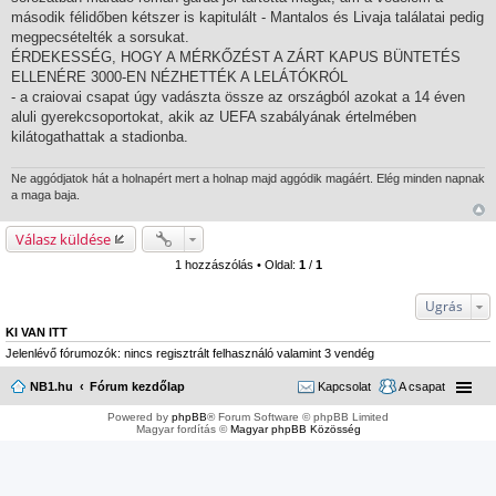
s
második félidőben kétszer is kapitulált - Mantalos és Livaja találatai pedig
megpecsételték a sorsukat.
ÉRDEKESSÉG, HOGY A MÉRKŐZÉST A ZÁRT KAPUS BÜNTETÉS
ELLENÉRE 3000-EN NÉZHETTÉK A LELÁTÓKRÓL
- a craiovai csapat úgy vadászta össze az országból azokat a 14 éven
aluli gyerekcsoportokat, akik az UEFA szabályának értelmében
kilátogathattak a stadionba.
Ne aggódjatok hát a holnapért mert a holnap majd aggódik magáért. Elég minden napnak
a maga baja.
Válasz küldése
1 hozzászólás • Oldal:
1
/
1
Ugrás
KI VAN ITT
Jelenlévő fórumozók: nincs regisztrált felhasználó valamint 3 vendég
NB1.hu
Fórum kezdőlap
Kapcsolat
A csapat
Powered by
phpBB
® Forum Software © phpBB Limited
Magyar fordítás ©
Magyar phpBB Közösség