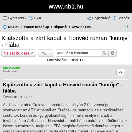
www.nb1.hu
Gyors linkek
GyIK
Regisztráció
Belépés
NB1.hu
Fórum kezdőlap
Hírportál
www.nb1.hu
ere
Kijátszotta a zárt kaput a Honvéd román "kiütője"
sé
- hiába
s
Válasz küldése
1 hozzászólás • Oldal:
1
/
1
SuperDepor
Idézet
Moderátor
Kijátszotta a zárt kaput a Honvéd román "kiütője" -
hiába
2019.08.09. 07:17
H
o
Az Universitatea Craiova csapata hazai pályán 2-0-s vereséget
z
szenvedett az AEK Athéntól az Európa-liga harmadik selejtezőkörében
z
á
csütörtök kora este, így gyakorlatilag minimális esélye maradt a
s
továbbjutásra.A Budapest Honvédot a múlt héten botrányos körülmények
z
ó
között búcsúztató, majd az UEFA megkérdőjelezhető döntése végett a
l
sorozatban maradó román gárda jól tartotta magát, ám a védelem a
á