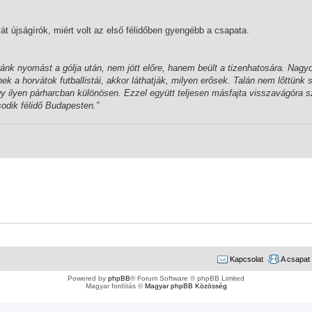
át újságírók, miért volt az első félidőben gyengébb a csapata.
ránk nyomást a gólja után, nem jött előre, hanem beült a tizenhatosára. Nagy
k a horvátok futballistái, akkor láthatják, milyen erősek. Talán nem lőttünk 
gy ilyen párharcban különösen. Ezzel együtt teljesen másfajta visszavágóra 
sodik félidő Budapesten.”
Kapcsolat
A csapat
Powered by
phpBB
® Forum Software © phpBB Limited
Magyar fordítás ©
Magyar phpBB Közösség