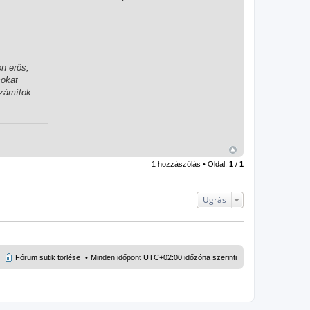
on erős,
sokat
számítok.
1 hozzászólás • Oldal:
1
/
1
Ugrás
Fórum sütik törlése
Minden időpont
UTC+02:00
időzóna szerinti