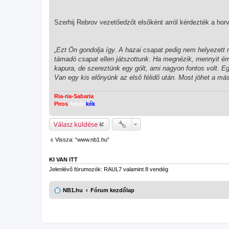
Szerhij Rebrov vezetőedzőt elsőként arról kérdezték a horv
„Ezt Ön gondolja így. A hazai csapat pedig nem helyezett 
támadó csapat ellen játszottunk. Ha megnézik, mennyit érne
kapura, de szereztünk egy gólt, ami nagyon fontos volt. E
Van egy kis előnyünk az első félidő után. Most jöhet a má
Ria-ria-Sabaria
Piros
-fehér-
kék
Válasz küldése
Vissza: “www.nb1.hu”
KI VAN ITT
Jelenlévő fórumozók:
RAUL7
valamint 8 vendég
NB1.hu
Fórum kezdőlap