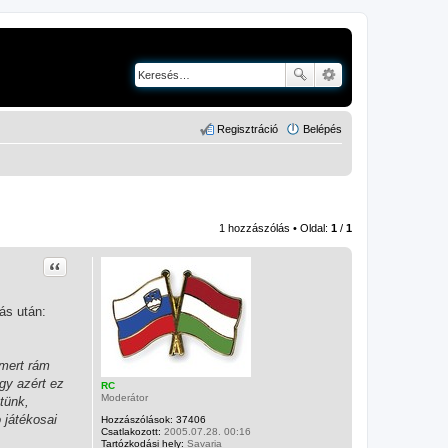
Regisztráció
Belépés
1 hozzászólás • Oldal:
1
/
1
Idézet
ás után:
 mert rám
ogy azért ez
RC
Moderátor
tünk,
 játékosai
Hozzászólások:
37406
Csatlakozott:
2005.07.28. 00:16
Tartózkodási hely:
Savaria