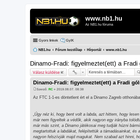
www.nb1.hu
Az NB1.hu fóruma
Gyors linkek
GyIK
NB1.hu
Fórum kezdőlap
Hírportál
www.nb1.hu
Dinamo-Fradi: figyelmeztet(ett) a Fradi 
Válasz küldése
Dinamo-Fradi: figyelmeztet(ett) a Fradi gól
Szerző:
RC
»
2019.08.07. 08:38
H
o
Az FTC 1-1-es döntetlent ért el a Dinamo Zagreb otthonába
z
z
á
s
„Úgy néz ki, hogy bent volt a labda, azt hittem, hogy le
z
ó
már nem figyeltek a védők, akik nagyon egy irányba tolódta
l
már más szint, a Dinamo játékosai meg tudják húzni bármi
á
s
megtartottuk a labdákat, felépítettük a támadásainkat, és 
nagyon felszívják majd magukat. Nem szabad azt hinni, h