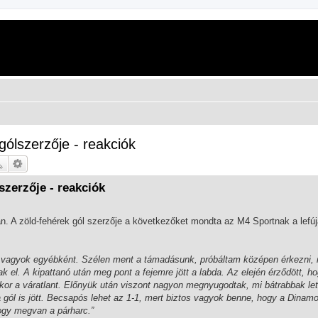
gólszerzője - reakciók
szerzője - reakciók
n. A zöld-fehérek gól szerzője a következőket mondta az M4 Sportnak a lefúj
sen vagyok egyébként. Szélen ment a támadásunk, próbáltam középen érkezni,
k el. A kipattanó után meg pont a fejemre jött a labda. Az elején érződött, h
kor a váratlant. Előnyük után viszont nagyon megnyugodtak, mi bátrabbak let
a gól is jött. Becsapós lehet az 1-1, mert biztos vagyok benne, hogy a Dinamo
ogy megvan a párharc.”