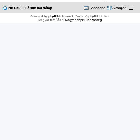
NB1.hu
Fórum kezdőlap
Kapcsolat
A csapat
Powered by
phpBB
® Forum Software © phpBB Limited
Magyar fordítás ©
Magyar phpBB Közösség