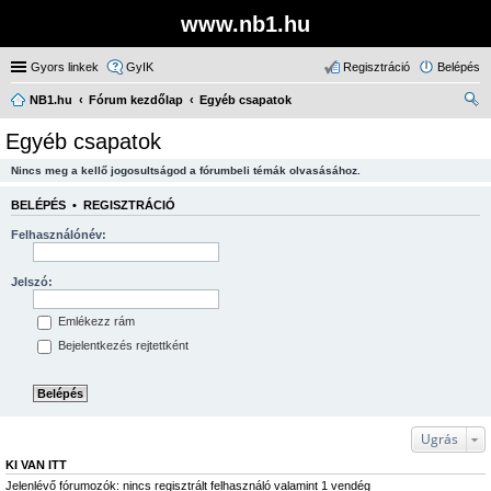
www.nb1.hu
Gyors linkek
GyIK
Regisztráció
Belépés
NB1.hu
Fórum kezdőlap
Egyéb csapatok
ere
Egyéb csapatok
sé
Nincs meg a kellő jogosultságod a fórumbeli témák olvasásához.
s
BELÉPÉS
•
REGISZTRÁCIÓ
Felhasználónév:
Jelszó:
Emlékezz rám
Bejelentkezés rejtettként
Ugrás
KI VAN ITT
Jelenlévő fórumozók: nincs regisztrált felhasználó valamint 1 vendég