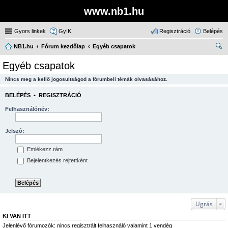
www.nb1.hu
Gyors linkek
GyIK
Regisztráció
Belépés
NB1.hu
Fórum kezdőlap
Egyéb csapatok
ere
Egyéb csapatok
sé
Nincs meg a kellő jogosultságod a fórumbeli témák olvasásához.
s
BELÉPÉS
•
REGISZTRÁCIÓ
Felhasználónév:
Jelszó:
Emlékezz rám
Bejelentkezés rejtettként
Ugrás
KI VAN ITT
Jelenlévő fórumozók: nincs regisztrált felhasználó valamint 1 vendég