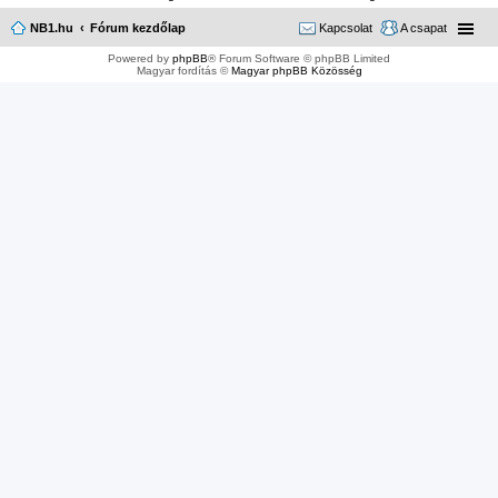
NB1.hu
Fórum kezdőlap
Kapcsolat
A csapat
Powered by
phpBB
® Forum Software © phpBB Limited
Magyar fordítás ©
Magyar phpBB Közösség