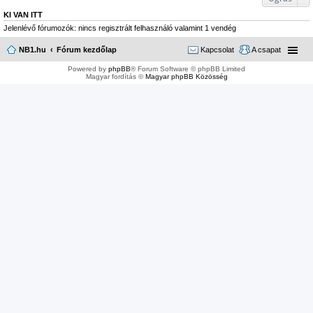
KI VAN ITT
Jelenlévő fórumozók: nincs regisztrált felhasználó valamint 1 vendég
NB1.hu
Fórum kezdőlap
Kapcsolat
A csapat
Powered by
phpBB
® Forum Software © phpBB Limited
Magyar fordítás ©
Magyar phpBB Közösség