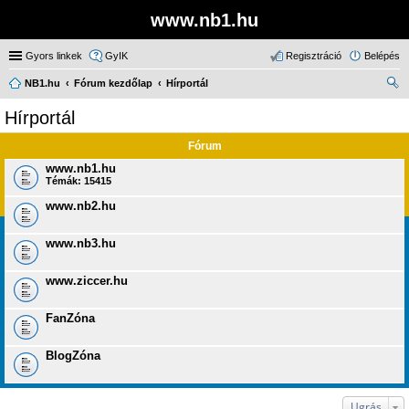
www.nb1.hu
Gyors linkek
GyIK
Regisztráció
Belépés
NB1.hu
Fórum kezdőlap
Hírportál
ere
Hírportál
sé
Fórum
s
www.nb1.hu
Témák:
15415
www.nb2.hu
www.nb3.hu
www.ziccer.hu
FanZóna
BlogZóna
Ugrás