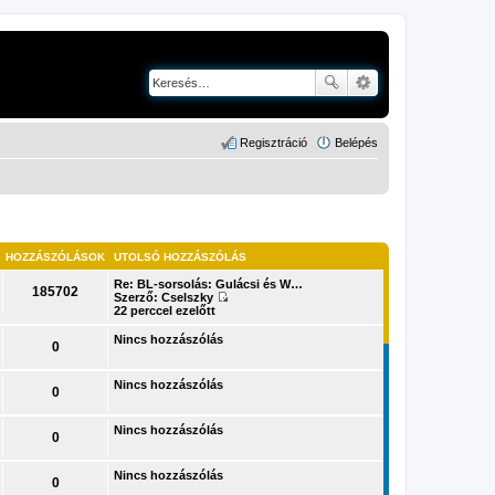
Regisztráció
Belépés
HOZZÁSZÓLÁSOK
UTOLSÓ HOZZÁSZÓLÁS
Re: BL-sorsolás: Gulácsi és W…
185702
Szerző:
Cselszky
U
22 perccel ezelőtt
t
o
Nincs hozzászólás
0
l
s
ó
Nincs hozzászólás
h
0
o
z
z
Nincs hozzászólás
0
á
s
z
Nincs hozzászólás
ó
0
l