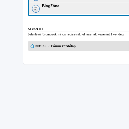
BlogZóna
KI VAN ITT
Jelenlévő fórumozók: nincs regisztrált felhasználó valamint 1 vendég
NB1.hu
Fórum kezdőlap