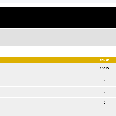
TÉMÁK
15415
0
0
0
0