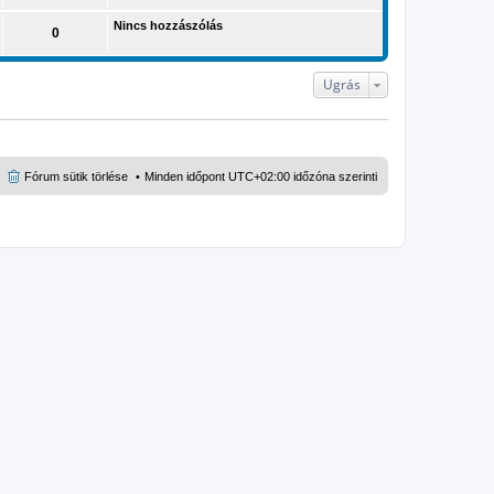
á
Nincs hozzászólás
s
0
m
e
g
t
Ugrás
e
k
i
n
t
é
s
Fórum sütik törlése
Minden időpont
UTC+02:00
időzóna szerinti
e