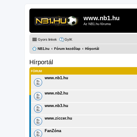
www.nb1.hu
Az NB1.hu fóruma
Gyors linkek
GyIK
NB1.hu
Fórum kezdőlap
Hírportál
Hírportál
FÓRUM
www.nb1.hu
www.nb2.hu
www.nb3.hu
www.ziccer.hu
FanZóna