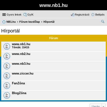
www.nb1.hu
Gyors linkek
GyIK
Regisztráció
Belépés
NB1.hu
Fórum kezdőlap
Hírportál
ere
Hírportál
sé
Fórum
s
www.nb1.hu
Témák:
15415
www.nb2.hu
www.nb3.hu
www.ziccer.hu
FanZóna
BlogZóna
Ugrás