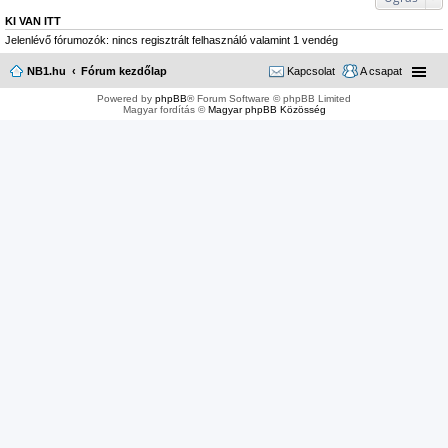
KI VAN ITT
Jelenlévő fórumozók: nincs regisztrált felhasználó valamint 1 vendég
NB1.hu
Fórum kezdőlap
Kapcsolat
A csapat
Powered by
phpBB
® Forum Software © phpBB Limited
Magyar fordítás ©
Magyar phpBB Közösség