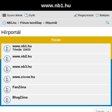
www.nb1.hu
Gyors linkek
GyIK
Regisztráció
Belépés
NB1.hu
Fórum kezdőlap
Hírportál
ere
Hírportál
sé
Fórum
s
www.nb1.hu
Témák:
15415
www.nb2.hu
www.nb3.hu
www.ziccer.hu
FanZóna
BlogZóna
Ugrás