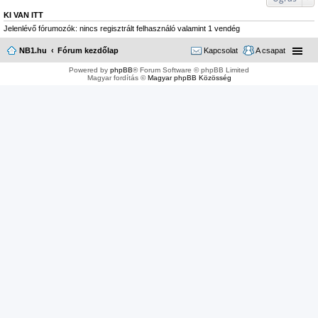
KI VAN ITT
Jelenlévő fórumozók: nincs regisztrált felhasználó valamint 1 vendég
NB1.hu
Fórum kezdőlap
Kapcsolat
A csapat
Powered by
phpBB
® Forum Software © phpBB Limited
Magyar fordítás ©
Magyar phpBB Közösség