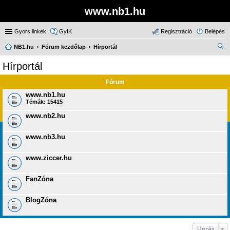
www.nb1.hu
Gyors linkek
GyIK
Regisztráció
Belépés
NB1.hu
Fórum kezdőlap
Hírportál
ere
Hírportál
sé
Fórum
s
www.nb1.hu
Témák:
15415
www.nb2.hu
www.nb3.hu
www.ziccer.hu
FanZóna
BlogZóna
Ugrás