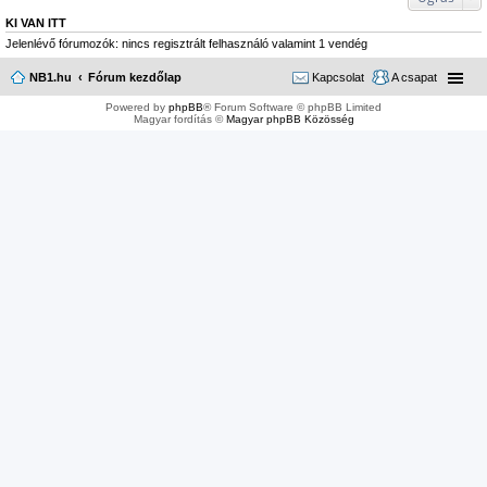
KI VAN ITT
Jelenlévő fórumozók: nincs regisztrált felhasználó valamint 1 vendég
NB1.hu
Fórum kezdőlap
Kapcsolat
A csapat
Powered by
phpBB
® Forum Software © phpBB Limited
Magyar fordítás ©
Magyar phpBB Közösség