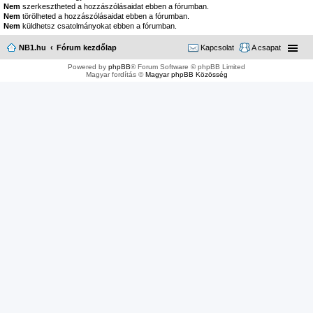
Nem
szerkesztheted a hozzászólásaidat ebben a fórumban.
Nem
törölheted a hozzászólásaidat ebben a fórumban.
Nem
küldhetsz csatolmányokat ebben a fórumban.
NB1.hu
Fórum kezdőlap
Kapcsolat
A csapat
Powered by
phpBB
® Forum Software © phpBB Limited
Magyar fordítás ©
Magyar phpBB Közösség