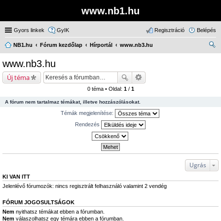
www.nb1.hu
Gyors linkek
GyIK
Regisztráció
Belépés
NB1.hu
Fórum kezdőlap
Hírportál
www.nb3.hu
ere
www.nb3.hu
sé
Új téma
s
0 téma • Oldal:
1
/
1
A fórum nem tartalmaz témákat, illetve hozzászólásokat.
Témák megjelenítése:
Rendezés
Ugrás
KI VAN ITT
Jelenlévő fórumozók: nincs regisztrált felhasználó valamint 2 vendég
FÓRUM JOGOSULTSÁGOK
Nem
nyithatsz témákat ebben a fórumban.
Nem
válaszolhatsz egy témára ebben a fórumban.