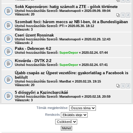
1
2
Sokk Kaposváron: hatig számolt a ZTE - gólok története
Utolsó hozzászólás Szerző:
Maradonapoli
«
2020.09.09. 09:04
Válaszok:
20
1
2
Szombati foci: három meccs az NB I-ben, öt a Bundesligában
Utolsó hozzászólás Szerző:
PTi
«
2020.05.30. 18:12
Válaszok:
3
Cseri üzent Rossinak
Utolsó hozzászólás Szerző:
Maradonapoli
«
2020.02.29. 12:43
Válaszok:
2
Paks - Debrecen 4:2
Utolsó hozzászólás Szerző:
SuperDepor
«
2020.02.24. 07:44
Kisvárda - DVTK 2:2
Utolsó hozzászólás Szerző:
SuperDepor
«
2020.02.24. 07:41
Újabb csapás az Újpest vezetőire: gyakorlatilag a Facebook is
belilult
Utolsó hozzászólás Szerző:
ManBat
«
2020.02.19. 19:15
Válaszok:
20
1
2
5 diósgyőri a Kazincbarcikáé
Utolsó hozzászólás Szerző:
Maradonapoli
«
2020.02.18. 20:59
Válaszok:
3
Témák megjelenítése:
Rendezés