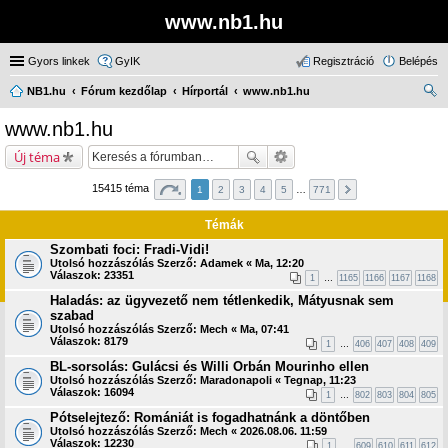
www.nb1.hu
Gyors linkek
GyIK
Regisztráció
Belépés
NB1.hu
Fórum kezdőlap
Hírportál
www.nb1.hu
ere
www.nb1.hu
sé
Új téma
s
15415 téma
1
2
3
4
5
…
771
Témák
Szombati foci: Fradi-Vidi!
Utolsó hozzászólás Szerző:
Adamek
«
Ma, 12:20
Válaszok:
23351
1
…
1165
1166
1167
1168
Haladás: az ügyvezető nem tétlenkedik, Mátyusnak sem
szabad
Utolsó hozzászólás Szerző:
Mech
«
Ma, 07:41
Válaszok:
8179
1
…
406
407
408
409
BL-sorsolás: Gulácsi és Willi Orbán Mourinho ellen
Utolsó hozzászólás Szerző:
Maradonapoli
«
Tegnap, 11:23
Válaszok:
16094
1
…
802
803
804
805
Pótselejtező: Romániát is fogadhatnánk a döntőben
Utolsó hozzászólás Szerző:
Mech
«
2026.08.06. 11:59
Válaszok:
12230
1
…
609
610
611
612