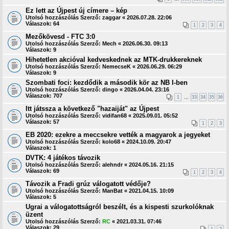
Ez lett az Újpest új címere – kép
Utolsó hozzászólás Szerző:
zaggar
«
2026.07.28. 22:06
Válaszok:
64
1
2
3
4
Mezőkövesd - FTC 3:0
Utolsó hozzászólás Szerző:
Mech
«
2026.06.30. 09:13
Válaszok:
9
Hihetetlen akcióval kedveskednek az MTK-drukkereknek
Utolsó hozzászólás Szerző:
NemecseK
«
2026.06.29. 06:29
Válaszok:
9
Szombati foci: kezdődik a második kör az NB I-ben
Utolsó hozzászólás Szerző:
dingo
«
2026.04.04. 23:16
Válaszok:
707
1
…
33
34
35
36
Itt játssza a következő "hazaiját" az Újpest
Utolsó hozzászólás Szerző:
vidifan68
«
2025.09.01. 05:52
Válaszok:
57
1
2
3
EB 2020: ezekre a meccsekre vették a magyarok a jegyeket
Utolsó hozzászólás Szerző:
kolo68
«
2024.10.09. 20:47
Válaszok:
1
DVTK: 4 játékos távozik
Utolsó hozzászólás Szerző:
alehndr
«
2024.05.16. 21:15
Válaszok:
69
1
2
3
4
Távozik a Fradi grúz válogatott védője?
Utolsó hozzászólás Szerző:
ManBat
«
2021.04.15. 10:09
Válaszok:
5
Ugrai a válogatottságról beszélt, és a kispesti szurkolóknak
üzent
Utolsó hozzászólás Szerző:
RC
«
2021.03.31. 07:46
Válaszok:
29