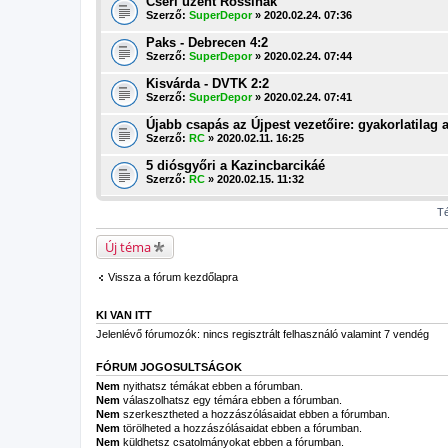
Cseri üzent Rossinak
Szerző:
SuperDepor
» 2020.02.24. 07:36
Paks - Debrecen 4:2
Szerző:
SuperDepor
» 2020.02.24. 07:44
Kisvárda - DVTK 2:2
Szerző:
SuperDepor
» 2020.02.24. 07:41
Újabb csapás az Újpest vezetőire: gyakorlatilag a
Szerző:
RC
» 2020.02.11. 16:25
5 diósgyőri a Kazincbarcikáé
Szerző:
RC
» 2020.02.15. 11:32
Té
Új téma
Vissza a fórum kezdőlapra
KI VAN ITT
Jelenlévő fórumozók: nincs regisztrált felhasználó valamint 7 vendég
FÓRUM JOGOSULTSÁGOK
Nem
nyithatsz témákat ebben a fórumban.
Nem
válaszolhatsz egy témára ebben a fórumban.
Nem
szerkesztheted a hozzászólásaidat ebben a fórumban.
Nem
törölheted a hozzászólásaidat ebben a fórumban.
Nem
küldhetsz csatolmányokat ebben a fórumban.