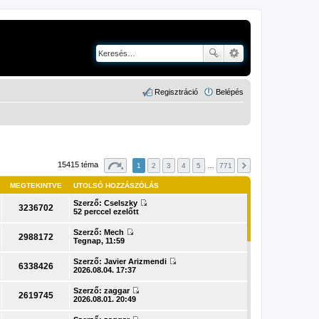
Regisztráció
Belépés
15415 téma
1
2
3
4
5
…
771
MEGTEKINTVE
UTOLSÓ HOZZÁSZÓLÁS
Szerző:
Cselszky
3236702
U
52 perccel ezelőtt
t
o
Szerző:
Mech
l
2988172
U
Tegnap, 11:59
s
t
ó
o
Szerző:
Javier Arizmendi
h
l
6338426
U
2026.08.04. 17:37
o
s
t
z
ó
o
z
Szerző:
zaggar
h
l
2619745
á
U
2026.08.01. 20:49
o
s
s
t
z
ó
z
o
z