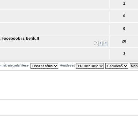
2
0
0
 Facebook is belilult
20
1
2
3
mák megjelenítése:
Rendezés