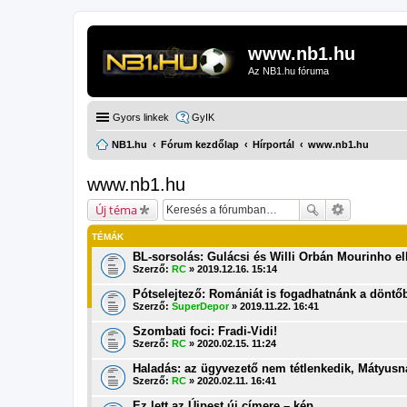
www.nb1.hu
Az NB1.hu fóruma
Gyors linkek
GyIK
NB1.hu
Fórum kezdőlap
Hírportál
www.nb1.hu
www.nb1.hu
Új téma
TÉMÁK
BL-sorsolás: Gulácsi és Willi Orbán Mourinho el
Szerző:
RC
» 2019.12.16. 15:14
Pótselejtező: Romániát is fogadhatnánk a döntő
Szerző:
SuperDepor
» 2019.11.22. 16:41
Szombati foci: Fradi-Vidi!
Szerző:
RC
» 2020.02.15. 11:24
Haladás: az ügyvezető nem tétlenkedik, Mátyus
Szerző:
RC
» 2020.02.11. 16:41
Ez lett az Újpest új címere – kép