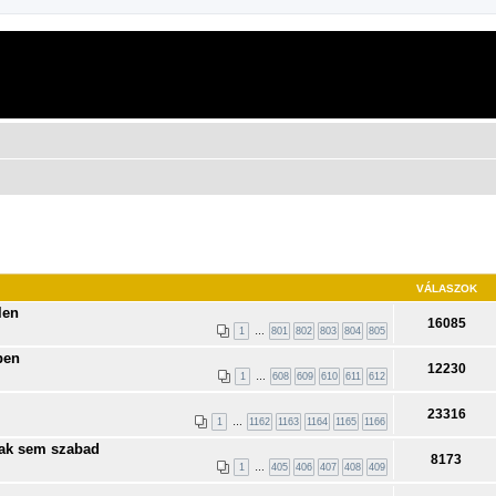
VÁLASZOK
len
16085
1
…
801
802
803
804
805
ben
12230
1
…
608
609
610
611
612
23316
1
…
1162
1163
1164
1165
1166
nak sem szabad
8173
1
…
405
406
407
408
409