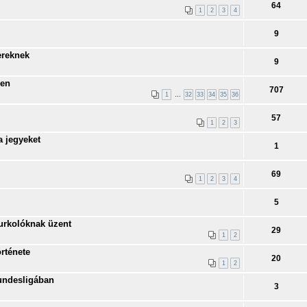
64
1
2
3
4
9
ereknek
9
ben
707
1
…
32
33
34
35
36
57
1
2
3
a jegyeket
1
69
1
2
3
4
5
zurkolóknak üzent
29
1
2
rténete
20
1
2
Bundesligában
3