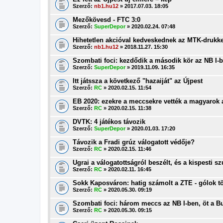
Szerző:
nb1.hu12
» 2017.07.03. 18:05
Mezőkövesd - FTC 3:0
Szerző:
SuperDepor
» 2020.02.24. 07:48
Hihetetlen akcióval kedveskednek az MTK-drukk
Szerző:
nb1.hu12
» 2018.11.27. 15:30
Szombati foci: kezdődik a második kör az NB I-
Szerző:
SuperDepor
» 2019.11.09. 16:35
Itt játssza a következő "hazaiját" az Újpest
Szerző:
RC
» 2020.02.15. 11:54
EB 2020: ezekre a meccsekre vették a magyarok 
Szerző:
RC
» 2020.02.15. 11:38
DVTK: 4 játékos távozik
Szerző:
SuperDepor
» 2020.01.03. 17:20
Távozik a Fradi grúz válogatott védője?
Szerző:
RC
» 2020.02.15. 11:46
Ugrai a válogatottságról beszélt, és a kispesti s
Szerző:
RC
» 2020.02.11. 16:45
Sokk Kaposváron: hatig számolt a ZTE - gólok tö
Szerző:
RC
» 2020.05.30. 09:19
Szombati foci: három meccs az NB I-ben, öt a 
Szerző:
RC
» 2020.05.30. 09:15