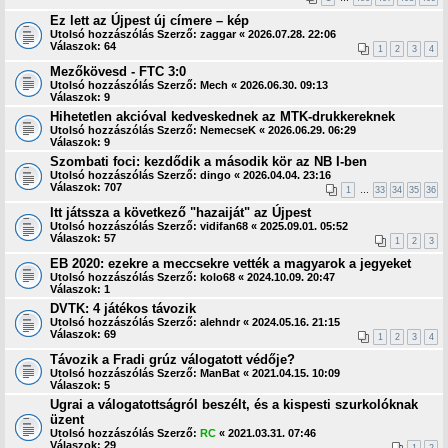
Ez lett az Újpest új címere – kép
Utolsó hozzászólás Szerző:
zaggar
«
2026.07.28. 22:06
Válaszok:
64
1
2
3
4
Mezőkövesd - FTC 3:0
Utolsó hozzászólás Szerző:
Mech
«
2026.06.30. 09:13
Válaszok:
9
Hihetetlen akcióval kedveskednek az MTK-drukkereknek
Utolsó hozzászólás Szerző:
NemecseK
«
2026.06.29. 06:29
Válaszok:
9
Szombati foci: kezdődik a második kör az NB I-ben
Utolsó hozzászólás Szerző:
dingo
«
2026.04.04. 23:16
Válaszok:
707
1
…
33
34
35
36
Itt játssza a következő "hazaiját" az Újpest
Utolsó hozzászólás Szerző:
vidifan68
«
2025.09.01. 05:52
Válaszok:
57
1
2
3
EB 2020: ezekre a meccsekre vették a magyarok a jegyeket
Utolsó hozzászólás Szerző:
kolo68
«
2024.10.09. 20:47
Válaszok:
1
DVTK: 4 játékos távozik
Utolsó hozzászólás Szerző:
alehndr
«
2024.05.16. 21:15
Válaszok:
69
1
2
3
4
Távozik a Fradi grúz válogatott védője?
Utolsó hozzászólás Szerző:
ManBat
«
2021.04.15. 10:09
Válaszok:
5
Ugrai a válogatottságról beszélt, és a kispesti szurkolóknak
üzent
Utolsó hozzászólás Szerző:
RC
«
2021.03.31. 07:46
Válaszok:
29