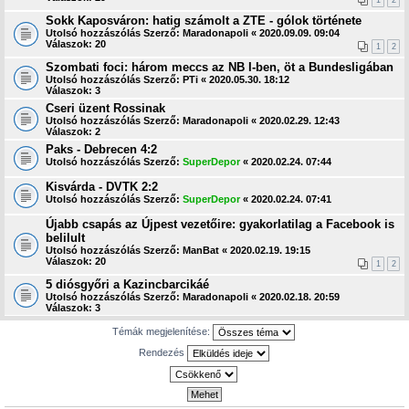
1
2
Sokk Kaposváron: hatig számolt a ZTE - gólok története
Utolsó hozzászólás Szerző:
Maradonapoli
«
2020.09.09. 09:04
Válaszok:
20
1
2
Szombati foci: három meccs az NB I-ben, öt a Bundesligában
Utolsó hozzászólás Szerző:
PTi
«
2020.05.30. 18:12
Válaszok:
3
Cseri üzent Rossinak
Utolsó hozzászólás Szerző:
Maradonapoli
«
2020.02.29. 12:43
Válaszok:
2
Paks - Debrecen 4:2
Utolsó hozzászólás Szerző:
SuperDepor
«
2020.02.24. 07:44
Kisvárda - DVTK 2:2
Utolsó hozzászólás Szerző:
SuperDepor
«
2020.02.24. 07:41
Újabb csapás az Újpest vezetőire: gyakorlatilag a Facebook is
belilult
Utolsó hozzászólás Szerző:
ManBat
«
2020.02.19. 19:15
Válaszok:
20
1
2
5 diósgyőri a Kazincbarcikáé
Utolsó hozzászólás Szerző:
Maradonapoli
«
2020.02.18. 20:59
Válaszok:
3
Témák megjelenítése:
Rendezés