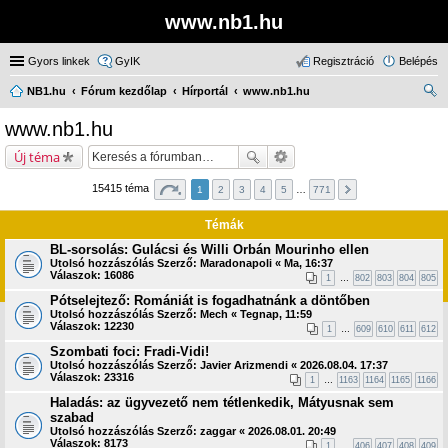
www.nb1.hu
Gyors linkek
GyIK
Regisztráció
Belépés
NB1.hu
Fórum kezdőlap
Hírportál
www.nb1.hu
ere
www.nb1.hu
sé
Új téma
s
15415 téma
1
2
3
4
5
…
771
Témák
BL-sorsolás: Gulácsi és Willi Orbán Mourinho ellen
Utolsó hozzászólás Szerző:
Maradonapoli
«
Ma, 16:37
Válaszok:
16086
1
…
802
803
804
805
Pótselejtező: Romániát is fogadhatnánk a döntőben
Utolsó hozzászólás Szerző:
Mech
«
Tegnap, 11:59
Válaszok:
12230
1
…
609
610
611
612
Szombati foci: Fradi-Vidi!
Utolsó hozzászólás Szerző:
Javier Arizmendi
«
2026.08.04. 17:37
Válaszok:
23316
1
…
1163
1164
1165
1166
Haladás: az ügyvezető nem tétlenkedik, Mátyusnak sem
szabad
Utolsó hozzászólás Szerző:
zaggar
«
2026.08.01. 20:49
Válaszok:
8173
1
…
406
407
408
409