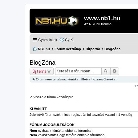
www.nb1.hu
Az NB1.hu fóruma
Gyors linkek
GyIK
NB1.hu
Fórum kezdőlap
Hírportál
BlogZóna
BlogZóna
Új téma
A fórum nem tartalmaz témákat, illetve hozzászólásokat.
Té
Vissza a fórum kezdőlapra
KI VAN ITT
Jelenlévő fórumozók: nincs regisztrált felhasználó valamint 1 vendég
FÓRUM JOGOSULTSÁGOK
Nem
nyithatsz témákat ebben a fórumban.
Nem
válaszolhatsz egy témára ebben a fórumban.