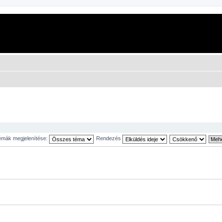
mák megjelenítése:
Rendezés