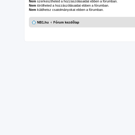
Nem
szerkesztheted a hozzászólásaidat ebben a fórumban.
Nem
törölheted a hozzászólásaidat ebben a fórumban.
Nem
küldhetsz csatolmányokat ebben a fórumban.
NB1.hu
Fórum kezdőlap