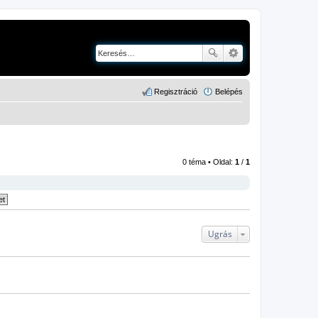
Regisztráció
Belépés
0 téma • Oldal:
1
/
1
Ugrás