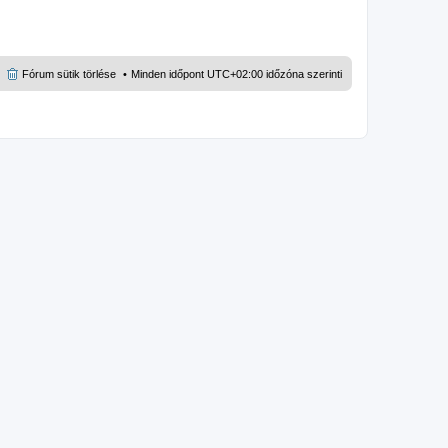
Fórum sütik törlése
Minden időpont
UTC+02:00
időzóna szerinti