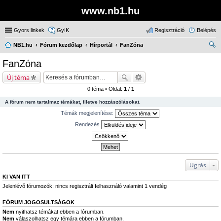
www.nb1.hu
Gyors linkek
GyIK
Regisztráció
Belépés
NB1.hu
Fórum kezdőlap
Hírportál
FanZóna
ere
FanZóna
sé
Új téma
s
0 téma • Oldal:
1
/
1
A fórum nem tartalmaz témákat, illetve hozzászólásokat.
Témák megjelenítése:
Rendezés
Ugrás
KI VAN ITT
Jelenlévő fórumozók: nincs regisztrált felhasználó valamint 1 vendég
FÓRUM JOGOSULTSÁGOK
Nem
nyithatsz témákat ebben a fórumban.
Nem
válaszolhatsz egy témára ebben a fórumban.