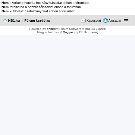
Nem
szerkesztheted a hozzászólásaidat ebben a fórumban.
Nem
törölheted a hozzászólásaidat ebben a fórumban.
Nem
küldhetsz csatolmányokat ebben a fórumban.
NB1.hu
Fórum kezdőlap
Kapcsolat
A csapat
Powered by
phpBB
® Forum Software © phpBB Limited
Magyar fordítás ©
Magyar phpBB Közösség