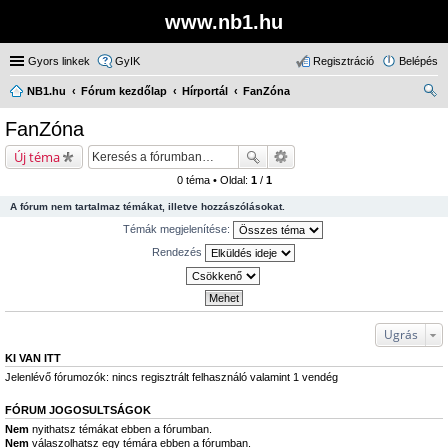
www.nb1.hu
Gyors linkek
GyIK
Regisztráció
Belépés
NB1.hu
Fórum kezdőlap
Hírportál
FanZóna
ere
FanZóna
sé
Új téma
s
0 téma • Oldal:
1
/
1
A fórum nem tartalmaz témákat, illetve hozzászólásokat.
Témák megjelenítése:
Rendezés
Ugrás
KI VAN ITT
Jelenlévő fórumozók: nincs regisztrált felhasználó valamint 1 vendég
FÓRUM JOGOSULTSÁGOK
Nem
nyithatsz témákat ebben a fórumban.
Nem
válaszolhatsz egy témára ebben a fórumban.