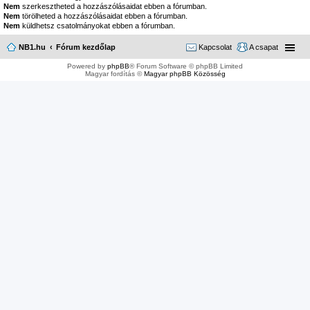
Nem
szerkesztheted a hozzászólásaidat ebben a fórumban.
Nem
törölheted a hozzászólásaidat ebben a fórumban.
Nem
küldhetsz csatolmányokat ebben a fórumban.
NB1.hu
Fórum kezdőlap
Kapcsolat
A csapat
Powered by
phpBB
® Forum Software © phpBB Limited
Magyar fordítás ©
Magyar phpBB Közösség