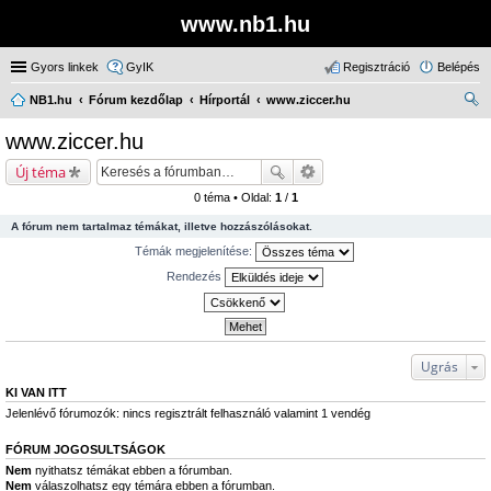
www.nb1.hu
Gyors linkek
GyIK
Regisztráció
Belépés
NB1.hu
Fórum kezdőlap
Hírportál
www.ziccer.hu
ere
www.ziccer.hu
sé
Új téma
s
0 téma • Oldal:
1
/
1
A fórum nem tartalmaz témákat, illetve hozzászólásokat.
Témák megjelenítése:
Rendezés
Ugrás
KI VAN ITT
Jelenlévő fórumozók: nincs regisztrált felhasználó valamint 1 vendég
FÓRUM JOGOSULTSÁGOK
Nem
nyithatsz témákat ebben a fórumban.
Nem
válaszolhatsz egy témára ebben a fórumban.