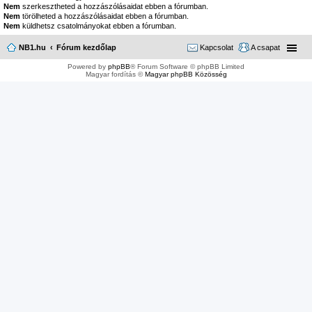
Nem
szerkesztheted a hozzászólásaidat ebben a fórumban.
Nem
törölheted a hozzászólásaidat ebben a fórumban.
Nem
küldhetsz csatolmányokat ebben a fórumban.
NB1.hu
Fórum kezdőlap
Kapcsolat
A csapat
Powered by
phpBB
® Forum Software © phpBB Limited
Magyar fordítás ©
Magyar phpBB Közösség