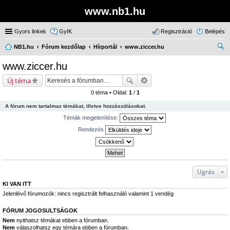
www.nb1.hu
Gyors linkek
GyIK
Regisztráció
Belépés
NB1.hu
Fórum kezdőlap
Hírportál
www.ziccer.hu
ere
www.ziccer.hu
sé
Új téma
s
0 téma • Oldal:
1
/
1
A fórum nem tartalmaz témákat, illetve hozzászólásokat.
Témák megjelenítése:
Rendezés
Ugrás
KI VAN ITT
Jelenlévő fórumozók: nincs regisztrált felhasználó valamint 1 vendég
FÓRUM JOGOSULTSÁGOK
Nem
nyithatsz témákat ebben a fórumban.
Nem
válaszolhatsz egy témára ebben a fórumban.