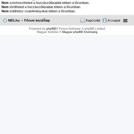
Nem
szerkesztheted a hozzászólásaidat ebben a fórumban.
Nem
törölheted a hozzászólásaidat ebben a fórumban.
Nem
küldhetsz csatolmányokat ebben a fórumban.
NB1.hu
Fórum kezdőlap
Kapcsolat
A csapat
Powered by
phpBB
® Forum Software © phpBB Limited
Magyar fordítás ©
Magyar phpBB Közösség