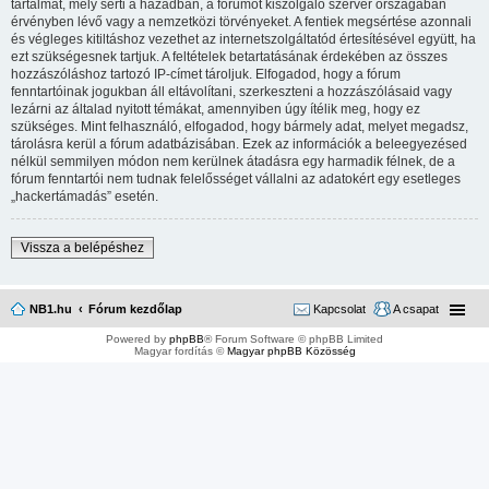
tartalmat, mely sérti a hazádban, a fórumot kiszolgáló szerver országában
érvényben lévő vagy a nemzetközi törvényeket. A fentiek megsértése azonnali
és végleges kitiltáshoz vezethet az internetszolgáltatód értesítésével együtt, ha
ezt szükségesnek tartjuk. A feltételek betartatásának érdekében az összes
hozzászóláshoz tartozó IP-címet tároljuk. Elfogadod, hogy a fórum
fenntartóinak jogukban áll eltávolítani, szerkeszteni a hozzászólásaid vagy
lezárni az általad nyitott témákat, amennyiben úgy ítélik meg, hogy ez
szükséges. Mint felhasználó, elfogadod, hogy bármely adat, melyet megadsz,
tárolásra kerül a fórum adatbázisában. Ezek az információk a beleegyezésed
nélkül semmilyen módon nem kerülnek átadásra egy harmadik félnek, de a
fórum fenntartói nem tudnak felelősséget vállalni az adatokért egy esetleges
„hackertámadás” esetén.
Vissza a belépéshez
NB1.hu
Fórum kezdőlap
Kapcsolat
A csapat
Powered by
phpBB
® Forum Software © phpBB Limited
Magyar fordítás ©
Magyar phpBB Közösség