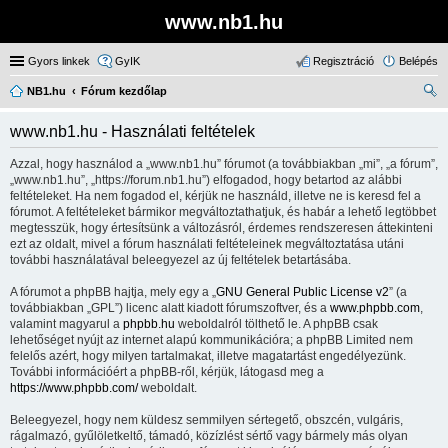
www.nb1.hu
Gyors linkek
GyIK
Regisztráció
Belépés
NB1.hu
Fórum kezdőlap
ere
www.nb1.hu - Használati feltételek
sé
Azzal, hogy használod a „www.nb1.hu” fórumot (a továbbiakban „mi”, „a fórum”,
s
„www.nb1.hu”, „https://forum.nb1.hu”) elfogadod, hogy betartod az alábbi
feltételeket. Ha nem fogadod el, kérjük ne használd, illetve ne is keresd fel a
fórumot. A feltételeket bármikor megváltoztathatjuk, és habár a lehető legtöbbet
megtesszük, hogy értesítsünk a változásról, érdemes rendszeresen áttekinteni
ezt az oldalt, mivel a fórum használati feltételeinek megváltoztatása utáni
további használatával beleegyezel az új feltételek betartásába.
A fórumot a phpBB hajtja, mely egy a „
GNU General Public License v2
” (a
továbbiakban „GPL”) licenc alatt kiadott fórumszoftver, és a
www.phpbb.com
,
valamint magyarul a
phpbb.hu
weboldalról tölthető le. A phpBB csak
lehetőséget nyújt az internet alapú kommunikációra; a phpBB Limited nem
felelős azért, hogy milyen tartalmakat, illetve magatartást engedélyezünk.
További információért a phpBB-ről, kérjük, látogasd meg a
https://www.phpbb.com/
weboldalt.
Beleegyezel, hogy nem küldesz semmilyen sértegető, obszcén, vulgáris,
rágalmazó, gyűlöletkeltő, támadó, közízlést sértő vagy bármely más olyan