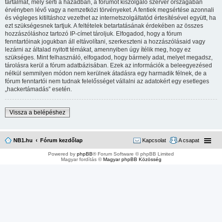
tartalmat, mely sérti a hazádban, a fórumot kiszolgáló szerver országában
érvényben lévő vagy a nemzetközi törvényeket. A fentiek megsértése azonnali
és végleges kitiltáshoz vezethet az internetszolgáltatód értesítésével együtt, ha
ezt szükségesnek tartjuk. A feltételek betartatásának érdekében az összes
hozzászóláshoz tartozó IP-címet tároljuk. Elfogadod, hogy a fórum
fenntartóinak jogukban áll eltávolítani, szerkeszteni a hozzászólásaid vagy
lezárni az általad nyitott témákat, amennyiben úgy ítélik meg, hogy ez
szükséges. Mint felhasználó, elfogadod, hogy bármely adat, melyet megadsz,
tárolásra kerül a fórum adatbázisában. Ezek az információk a beleegyezésed
nélkül semmilyen módon nem kerülnek átadásra egy harmadik félnek, de a
fórum fenntartói nem tudnak felelősséget vállalni az adatokért egy esetleges
„hackertámadás” esetén.
Vissza a belépéshez
NB1.hu
Fórum kezdőlap
Kapcsolat
A csapat
Powered by
phpBB
® Forum Software © phpBB Limited
Magyar fordítás ©
Magyar phpBB Közösség