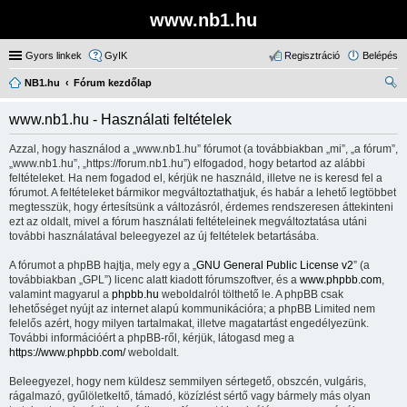
www.nb1.hu
Gyors linkek
GyIK
Regisztráció
Belépés
NB1.hu
Fórum kezdőlap
ere
www.nb1.hu - Használati feltételek
sé
Azzal, hogy használod a „www.nb1.hu” fórumot (a továbbiakban „mi”, „a fórum”,
s
„www.nb1.hu”, „https://forum.nb1.hu”) elfogadod, hogy betartod az alábbi
feltételeket. Ha nem fogadod el, kérjük ne használd, illetve ne is keresd fel a
fórumot. A feltételeket bármikor megváltoztathatjuk, és habár a lehető legtöbbet
megtesszük, hogy értesítsünk a változásról, érdemes rendszeresen áttekinteni
ezt az oldalt, mivel a fórum használati feltételeinek megváltoztatása utáni
további használatával beleegyezel az új feltételek betartásába.
A fórumot a phpBB hajtja, mely egy a „
GNU General Public License v2
” (a
továbbiakban „GPL”) licenc alatt kiadott fórumszoftver, és a
www.phpbb.com
,
valamint magyarul a
phpbb.hu
weboldalról tölthető le. A phpBB csak
lehetőséget nyújt az internet alapú kommunikációra; a phpBB Limited nem
felelős azért, hogy milyen tartalmakat, illetve magatartást engedélyezünk.
További információért a phpBB-ről, kérjük, látogasd meg a
https://www.phpbb.com/
weboldalt.
Beleegyezel, hogy nem küldesz semmilyen sértegető, obszcén, vulgáris,
rágalmazó, gyűlöletkeltő, támadó, közízlést sértő vagy bármely más olyan