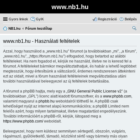
www.nb1.hu
Gyors linkek
GyIK
Regisztráció
Belépés
NB1.hu
Fórum kezdőlap
ere
www.nb1.hu - Használati feltételek
sé
Azzal, hogy használod a „www.nb1.hu” fórumot (a továbbiakban „mi”, „a fórum”,
s
„www.nb1.hu”, „https://forum.nb1.hu”) elfogadod, hogy betartod az alábbi
feltételeket. Ha nem fogadod el, kérjük ne használd, illetve ne is keresd fel a
fórumot. A feltételeket bármikor megváltoztathatjuk, és habár a lehető legtöbbet
megtesszük, hogy értesítsünk a változásról, érdemes rendszeresen áttekinteni
ezt az oldalt, mivel a fórum használati feltételeinek megváltoztatása utáni
további használatával beleegyezel az új feltételek betartásába.
A fórumot a phpBB hajtja, mely egy a „
GNU General Public License v2
” (a
továbbiakban „GPL”) licenc alatt kiadott fórumszoftver, és a
www.phpbb.com
,
valamint magyarul a
phpbb.hu
weboldalról tölthető le. A phpBB csak
lehetőséget nyújt az internet alapú kommunikációra; a phpBB Limited nem
felelős azért, hogy milyen tartalmakat, illetve magatartást engedélyezünk.
További információért a phpBB-ről, kérjük, látogasd meg a
https://www.phpbb.com/
weboldalt.
Beleegyezel, hogy nem küldesz semmilyen sértegető, obszcén, vulgáris,
rágalmazó, gyűlöletkeltő, támadó, közízlést sértő vagy bármely más olyan