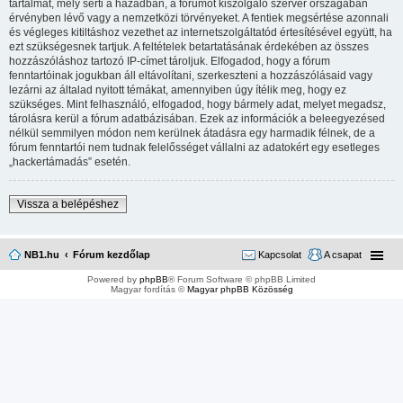
tartalmat, mely sérti a hazádban, a fórumot kiszolgáló szerver országában
érvényben lévő vagy a nemzetközi törvényeket. A fentiek megsértése azonnali
és végleges kitiltáshoz vezethet az internetszolgáltatód értesítésével együtt, ha
ezt szükségesnek tartjuk. A feltételek betartatásának érdekében az összes
hozzászóláshoz tartozó IP-címet tároljuk. Elfogadod, hogy a fórum
fenntartóinak jogukban áll eltávolítani, szerkeszteni a hozzászólásaid vagy
lezárni az általad nyitott témákat, amennyiben úgy ítélik meg, hogy ez
szükséges. Mint felhasználó, elfogadod, hogy bármely adat, melyet megadsz,
tárolásra kerül a fórum adatbázisában. Ezek az információk a beleegyezésed
nélkül semmilyen módon nem kerülnek átadásra egy harmadik félnek, de a
fórum fenntartói nem tudnak felelősséget vállalni az adatokért egy esetleges
„hackertámadás” esetén.
Vissza a belépéshez
NB1.hu
Fórum kezdőlap
Kapcsolat
A csapat
Powered by
phpBB
® Forum Software © phpBB Limited
Magyar fordítás ©
Magyar phpBB Közösség