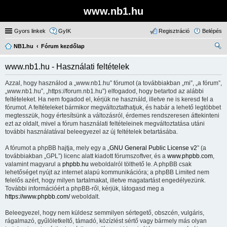
www.nb1.hu
Gyors linkek
GyIK
Regisztráció
Belépés
NB1.hu
Fórum kezdőlap
ere
www.nb1.hu - Használati feltételek
sé
Azzal, hogy használod a „www.nb1.hu” fórumot (a továbbiakban „mi”, „a fórum”,
s
„www.nb1.hu”, „https://forum.nb1.hu”) elfogadod, hogy betartod az alábbi
feltételeket. Ha nem fogadod el, kérjük ne használd, illetve ne is keresd fel a
fórumot. A feltételeket bármikor megváltoztathatjuk, és habár a lehető legtöbbet
megtesszük, hogy értesítsünk a változásról, érdemes rendszeresen áttekinteni
ezt az oldalt, mivel a fórum használati feltételeinek megváltoztatása utáni
további használatával beleegyezel az új feltételek betartásába.
A fórumot a phpBB hajtja, mely egy a „
GNU General Public License v2
” (a
továbbiakban „GPL”) licenc alatt kiadott fórumszoftver, és a
www.phpbb.com
,
valamint magyarul a
phpbb.hu
weboldalról tölthető le. A phpBB csak
lehetőséget nyújt az internet alapú kommunikációra; a phpBB Limited nem
felelős azért, hogy milyen tartalmakat, illetve magatartást engedélyezünk.
További információért a phpBB-ről, kérjük, látogasd meg a
https://www.phpbb.com/
weboldalt.
Beleegyezel, hogy nem küldesz semmilyen sértegető, obszcén, vulgáris,
rágalmazó, gyűlöletkeltő, támadó, közízlést sértő vagy bármely más olyan