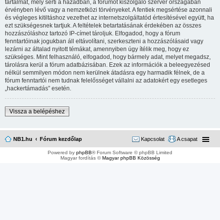
tartalmat, mely sérti a hazádban, a fórumot kiszolgáló szerver országában
érvényben lévő vagy a nemzetközi törvényeket. A fentiek megsértése azonnali
és végleges kitiltáshoz vezethet az internetszolgáltatód értesítésével együtt, ha
ezt szükségesnek tartjuk. A feltételek betartatásának érdekében az összes
hozzászóláshoz tartozó IP-címet tároljuk. Elfogadod, hogy a fórum
fenntartóinak jogukban áll eltávolítani, szerkeszteni a hozzászólásaid vagy
lezárni az általad nyitott témákat, amennyiben úgy ítélik meg, hogy ez
szükséges. Mint felhasználó, elfogadod, hogy bármely adat, melyet megadsz,
tárolásra kerül a fórum adatbázisában. Ezek az információk a beleegyezésed
nélkül semmilyen módon nem kerülnek átadásra egy harmadik félnek, de a
fórum fenntartói nem tudnak felelősséget vállalni az adatokért egy esetleges
„hackertámadás” esetén.
Vissza a belépéshez
NB1.hu
Fórum kezdőlap
Kapcsolat
A csapat
Powered by
phpBB
® Forum Software © phpBB Limited
Magyar fordítás ©
Magyar phpBB Közösség