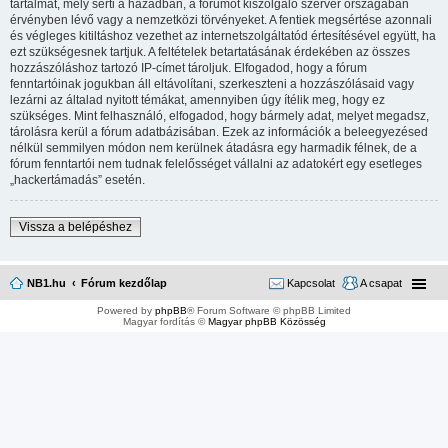
tartalmat, mely sérti a hazádban, a fórumot kiszolgáló szerver országában
érvényben lévő vagy a nemzetközi törvényeket. A fentiek megsértése azonnali
és végleges kitiltáshoz vezethet az internetszolgáltatód értesítésével együtt, ha
ezt szükségesnek tartjuk. A feltételek betartatásának érdekében az összes
hozzászóláshoz tartozó IP-címet tároljuk. Elfogadod, hogy a fórum
fenntartóinak jogukban áll eltávolítani, szerkeszteni a hozzászólásaid vagy
lezárni az általad nyitott témákat, amennyiben úgy ítélik meg, hogy ez
szükséges. Mint felhasználó, elfogadod, hogy bármely adat, melyet megadsz,
tárolásra kerül a fórum adatbázisában. Ezek az információk a beleegyezésed
nélkül semmilyen módon nem kerülnek átadásra egy harmadik félnek, de a
fórum fenntartói nem tudnak felelősséget vállalni az adatokért egy esetleges
„hackertámadás” esetén.
Vissza a belépéshez
NB1.hu
Fórum kezdőlap
Kapcsolat
A csapat
Powered by
phpBB
® Forum Software © phpBB Limited
Magyar fordítás ©
Magyar phpBB Közösség