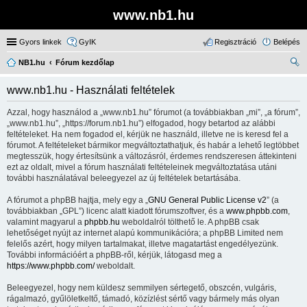
www.nb1.hu
Gyors linkek
GyIK
Regisztráció
Belépés
NB1.hu
Fórum kezdőlap
ere
www.nb1.hu - Használati feltételek
sé
Azzal, hogy használod a „www.nb1.hu” fórumot (a továbbiakban „mi”, „a fórum”,
s
„www.nb1.hu”, „https://forum.nb1.hu”) elfogadod, hogy betartod az alábbi
feltételeket. Ha nem fogadod el, kérjük ne használd, illetve ne is keresd fel a
fórumot. A feltételeket bármikor megváltoztathatjuk, és habár a lehető legtöbbet
megtesszük, hogy értesítsünk a változásról, érdemes rendszeresen áttekinteni
ezt az oldalt, mivel a fórum használati feltételeinek megváltoztatása utáni
további használatával beleegyezel az új feltételek betartásába.
A fórumot a phpBB hajtja, mely egy a „
GNU General Public License v2
” (a
továbbiakban „GPL”) licenc alatt kiadott fórumszoftver, és a
www.phpbb.com
,
valamint magyarul a
phpbb.hu
weboldalról tölthető le. A phpBB csak
lehetőséget nyújt az internet alapú kommunikációra; a phpBB Limited nem
felelős azért, hogy milyen tartalmakat, illetve magatartást engedélyezünk.
További információért a phpBB-ről, kérjük, látogasd meg a
https://www.phpbb.com/
weboldalt.
Beleegyezel, hogy nem küldesz semmilyen sértegető, obszcén, vulgáris,
rágalmazó, gyűlöletkeltő, támadó, közízlést sértő vagy bármely más olyan