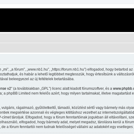
mi”, „a fórum”, „www.nb1.hu”, „https://forum.nb1.hu”) elfogadod, hogy betartod az 
áltoztathatjuk, és habár a lehető legtöbbet megtesszük, hogy értesítsünk a változásró
tával beleegyezel az új feltételek betartásába.
ense v2
” (a továbbiakban „GPL”) licenc alatt kiadott fórumszoftver, és a
www.phpbb.
 a phpBB Limited nem felelős azért, hogy milyen tartalmakat, illetve magatartást 
lgáris, rágalmazó, gyűlöletkeltő, támadó, közízlést sértő vagy bármely más olyan 
iek megsértése azonnali és végleges kitiltáshoz vezethet az internetszolgáltatód ér
met tároljuk. Elfogadod, hogy a fórum fenntartóinak jogukban áll eltávolítani, szer
felhasználó, elfogadod, hogy bármely adat, melyet megadsz, tárolásra kerül a fór
e a fórum fenntartói nem tudnak felelősséget vállalni az adatokért egy esetleges