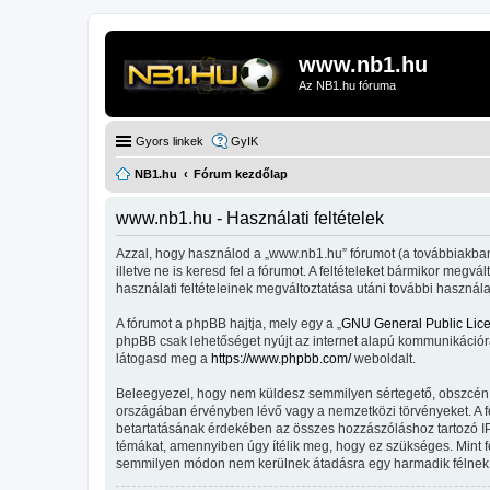
www.nb1.hu
Az NB1.hu fóruma
Gyors linkek
GyIK
NB1.hu
Fórum kezdőlap
www.nb1.hu - Használati feltételek
Azzal, hogy használod a „www.nb1.hu” fórumot (a továbbiakban „
illetve ne is keresd fel a fórumot. A feltételeket bármikor megv
használati feltételeinek megváltoztatása utáni további használa
A fórumot a phpBB hajtja, mely egy a „
GNU General Public Lic
phpBB csak lehetőséget nyújt az internet alapú kommunikációra;
látogasd meg a
https://www.phpbb.com/
weboldalt.
Beleegyezel, hogy nem küldesz semmilyen sértegető, obszcén, vu
országában érvényben lévő vagy a nemzetközi törvényeket. A fent
betartatásának érdekében az összes hozzászóláshoz tartozó IP-cí
témákat, amennyiben úgy ítélik meg, hogy ez szükséges. Mint 
semmilyen módon nem kerülnek átadásra egy harmadik félnek, d