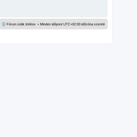
Fórum sütik törlése
Minden időpont
UTC+02:00
időzóna szerinti