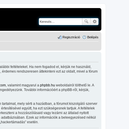
Regisztráció
Belépés
alábbi feltételeket. Ha nem fogadod el, kérjük ne használd,
l, érdemes rendszeresen áttekinteni ezt az oldalt, mivel a fórum
com
, valamint magyarul a
phpbb.hu
weboldalról tölthető le. A
engedélyezünk. További információért a phpBB-ről, kérjük,
tartalmat, mely sérti a hazádban, a fórumot kiszolgáló szerver
tesítésével együtt, ha ezt szükségesnek tartjuk. A feltételek
keszteni a hozzászólásaid vagy lezárni az általad nyitott
um adatbázisában. Ezek az információk a beleegyezésed nélkül
 „hackertámadás” esetén.