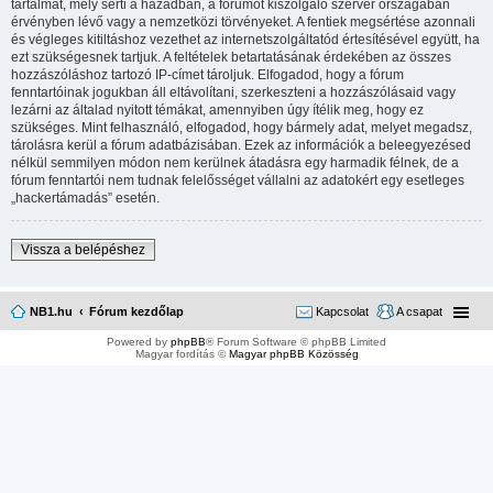
tartalmat, mely sérti a hazádban, a fórumot kiszolgáló szerver országában
érvényben lévő vagy a nemzetközi törvényeket. A fentiek megsértése azonnali
és végleges kitiltáshoz vezethet az internetszolgáltatód értesítésével együtt, ha
ezt szükségesnek tartjuk. A feltételek betartatásának érdekében az összes
hozzászóláshoz tartozó IP-címet tároljuk. Elfogadod, hogy a fórum
fenntartóinak jogukban áll eltávolítani, szerkeszteni a hozzászólásaid vagy
lezárni az általad nyitott témákat, amennyiben úgy ítélik meg, hogy ez
szükséges. Mint felhasználó, elfogadod, hogy bármely adat, melyet megadsz,
tárolásra kerül a fórum adatbázisában. Ezek az információk a beleegyezésed
nélkül semmilyen módon nem kerülnek átadásra egy harmadik félnek, de a
fórum fenntartói nem tudnak felelősséget vállalni az adatokért egy esetleges
„hackertámadás” esetén.
Vissza a belépéshez
NB1.hu
Fórum kezdőlap
Kapcsolat
A csapat
Powered by
phpBB
® Forum Software © phpBB Limited
Magyar fordítás ©
Magyar phpBB Közösség