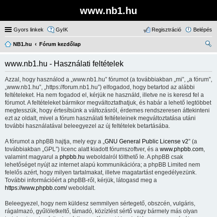
www.nb1.hu
Gyors linkek
GyIK
Regisztráció
Belépés
NB1.hu
Fórum kezdőlap
ere
www.nb1.hu - Használati feltételek
sé
Azzal, hogy használod a „www.nb1.hu” fórumot (a továbbiakban „mi”, „a fórum”,
s
„www.nb1.hu”, „https://forum.nb1.hu”) elfogadod, hogy betartod az alábbi
feltételeket. Ha nem fogadod el, kérjük ne használd, illetve ne is keresd fel a
fórumot. A feltételeket bármikor megváltoztathatjuk, és habár a lehető legtöbbet
megtesszük, hogy értesítsünk a változásról, érdemes rendszeresen áttekinteni
ezt az oldalt, mivel a fórum használati feltételeinek megváltoztatása utáni
további használatával beleegyezel az új feltételek betartásába.
A fórumot a phpBB hajtja, mely egy a „
GNU General Public License v2
” (a
továbbiakban „GPL”) licenc alatt kiadott fórumszoftver, és a
www.phpbb.com
,
valamint magyarul a
phpbb.hu
weboldalról tölthető le. A phpBB csak
lehetőséget nyújt az internet alapú kommunikációra; a phpBB Limited nem
felelős azért, hogy milyen tartalmakat, illetve magatartást engedélyezünk.
További információért a phpBB-ről, kérjük, látogasd meg a
https://www.phpbb.com/
weboldalt.
Beleegyezel, hogy nem küldesz semmilyen sértegető, obszcén, vulgáris,
rágalmazó, gyűlöletkeltő, támadó, közízlést sértő vagy bármely más olyan