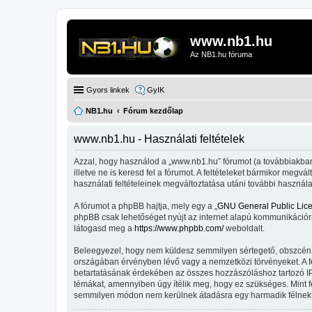
www.nb1.hu
Az NB1.hu fóruma
Gyors linkek
GyIK
NB1.hu
Fórum kezdőlap
www.nb1.hu - Használati feltételek
Azzal, hogy használod a „www.nb1.hu” fórumot (a továbbiakban „
illetve ne is keresd fel a fórumot. A feltételeket bármikor megv
használati feltételeinek megváltoztatása utáni további használa
A fórumot a phpBB hajtja, mely egy a „
GNU General Public Lic
phpBB csak lehetőséget nyújt az internet alapú kommunikációra;
látogasd meg a
https://www.phpbb.com/
weboldalt.
Beleegyezel, hogy nem küldesz semmilyen sértegető, obszcén, vu
országában érvényben lévő vagy a nemzetközi törvényeket. A fent
betartatásának érdekében az összes hozzászóláshoz tartozó IP-cí
témákat, amennyiben úgy ítélik meg, hogy ez szükséges. Mint 
semmilyen módon nem kerülnek átadásra egy harmadik félnek, d