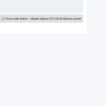
Fórum sütik törlése
Minden időpont
UTC+02:00
időzóna szerinti