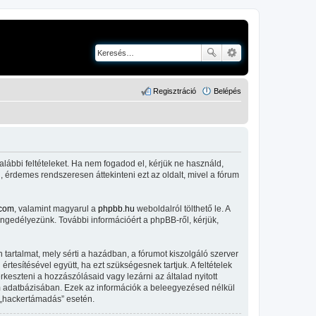
Regisztráció
Belépés
alábbi feltételeket. Ha nem fogadod el, kérjük ne használd,
l, érdemes rendszeresen áttekinteni ezt az oldalt, mivel a fórum
com
, valamint magyarul a
phpbb.hu
weboldalról tölthető le. A
engedélyezünk. További információért a phpBB-ről, kérjük,
tartalmat, mely sérti a hazádban, a fórumot kiszolgáló szerver
tesítésével együtt, ha ezt szükségesnek tartjuk. A feltételek
keszteni a hozzászólásaid vagy lezárni az általad nyitott
um adatbázisában. Ezek az információk a beleegyezésed nélkül
 „hackertámadás” esetén.