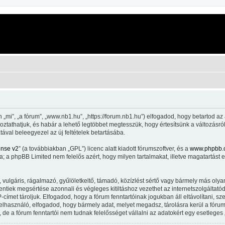
mi”, „a fórum”, „www.nb1.hu”, „https://forum.nb1.hu”) elfogadod, hogy betartod az 
áltoztathatjuk, és habár a lehető legtöbbet megtesszük, hogy értesítsünk a változásró
tával beleegyezel az új feltételek betartásába.
ense v2
” (a továbbiakban „GPL”) licenc alatt kiadott fórumszoftver, és a
www.phpbb.
 a phpBB Limited nem felelős azért, hogy milyen tartalmakat, illetve magatartást 
lgáris, rágalmazó, gyűlöletkeltő, támadó, közízlést sértő vagy bármely más olyan 
iek megsértése azonnali és végleges kitiltáshoz vezethet az internetszolgáltatód ér
met tároljuk. Elfogadod, hogy a fórum fenntartóinak jogukban áll eltávolítani, szer
felhasználó, elfogadod, hogy bármely adat, melyet megadsz, tárolásra kerül a fór
e a fórum fenntartói nem tudnak felelősséget vállalni az adatokért egy esetleges