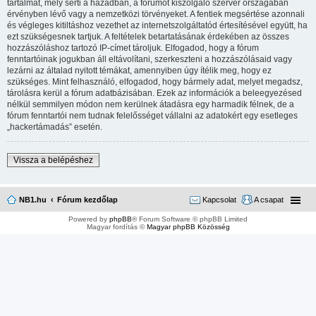
tartalmat, mely sérti a hazádban, a fórumot kiszolgáló szerver országában
érvényben lévő vagy a nemzetközi törvényeket. A fentiek megsértése azonnali
és végleges kitiltáshoz vezethet az internetszolgáltatód értesítésével együtt, ha
ezt szükségesnek tartjuk. A feltételek betartatásának érdekében az összes
hozzászóláshoz tartozó IP-címet tároljuk. Elfogadod, hogy a fórum
fenntartóinak jogukban áll eltávolítani, szerkeszteni a hozzászólásaid vagy
lezárni az általad nyitott témákat, amennyiben úgy ítélik meg, hogy ez
szükséges. Mint felhasználó, elfogadod, hogy bármely adat, melyet megadsz,
tárolásra kerül a fórum adatbázisában. Ezek az információk a beleegyezésed
nélkül semmilyen módon nem kerülnek átadásra egy harmadik félnek, de a
fórum fenntartói nem tudnak felelősséget vállalni az adatokért egy esetleges
„hackertámadás” esetén.
Vissza a belépéshez
NB1.hu
Fórum kezdőlap
Kapcsolat
A csapat
Powered by
phpBB
® Forum Software © phpBB Limited
Magyar fordítás ©
Magyar phpBB Közösség