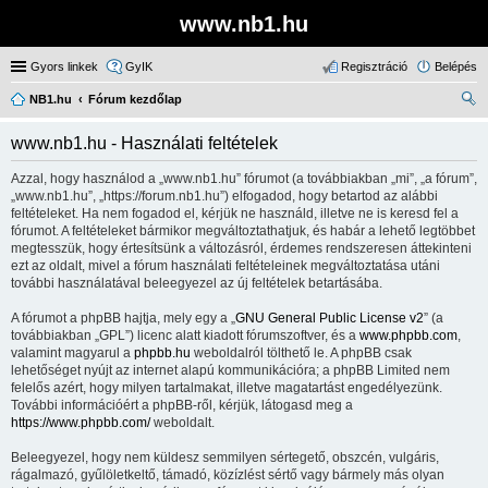
www.nb1.hu
Gyors linkek
GyIK
Regisztráció
Belépés
NB1.hu
Fórum kezdőlap
ere
www.nb1.hu - Használati feltételek
sé
Azzal, hogy használod a „www.nb1.hu” fórumot (a továbbiakban „mi”, „a fórum”,
s
„www.nb1.hu”, „https://forum.nb1.hu”) elfogadod, hogy betartod az alábbi
feltételeket. Ha nem fogadod el, kérjük ne használd, illetve ne is keresd fel a
fórumot. A feltételeket bármikor megváltoztathatjuk, és habár a lehető legtöbbet
megtesszük, hogy értesítsünk a változásról, érdemes rendszeresen áttekinteni
ezt az oldalt, mivel a fórum használati feltételeinek megváltoztatása utáni
további használatával beleegyezel az új feltételek betartásába.
A fórumot a phpBB hajtja, mely egy a „
GNU General Public License v2
” (a
továbbiakban „GPL”) licenc alatt kiadott fórumszoftver, és a
www.phpbb.com
,
valamint magyarul a
phpbb.hu
weboldalról tölthető le. A phpBB csak
lehetőséget nyújt az internet alapú kommunikációra; a phpBB Limited nem
felelős azért, hogy milyen tartalmakat, illetve magatartást engedélyezünk.
További információért a phpBB-ről, kérjük, látogasd meg a
https://www.phpbb.com/
weboldalt.
Beleegyezel, hogy nem küldesz semmilyen sértegető, obszcén, vulgáris,
rágalmazó, gyűlöletkeltő, támadó, közízlést sértő vagy bármely más olyan