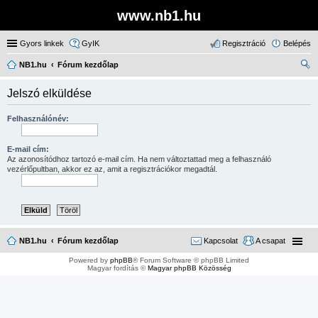
www.nb1.hu
Gyors linkek
GyIK
Regisztráció
Belépés
NB1.hu
Fórum kezdőlap
ere
Jelszó elküldése
sé
s
Felhasználónév:
E-mail cím:
Az azonosítódhoz tartozó e-mail cím. Ha nem változtattad meg a felhasználó
vezérlőpultban, akkor ez az, amit a regisztrációkor megadtál.
NB1.hu
Fórum kezdőlap
Kapcsolat
A csapat
Powered by
phpBB
® Forum Software © phpBB Limited
Magyar fordítás ©
Magyar phpBB Közösség