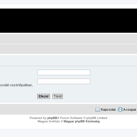
sználó vezérlőpultban,
Kapcsolat
A csapat
Powered by
phpBB
® Forum Software © phpBB Limited
Magyar fordítás ©
Magyar phpBB Közösség