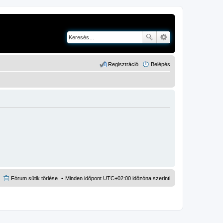
Regisztráció
Belépés
Fórum sütik törlése
Minden időpont
UTC+02:00
időzóna szerinti