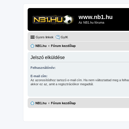
www.nb1.hu
Az NB1.hu fóruma
Gyors linkek
GyIK
NB1.hu
Fórum kezdőlap
Jelszó elküldése
Felhasználónév:
E-mail cím:
Az azonosítódhoz tartozó e-mail cím. Ha nem változtattad meg a felha
akkor ez az, amit a regisztrációkor megadtál.
NB1.hu
Fórum kezdőlap