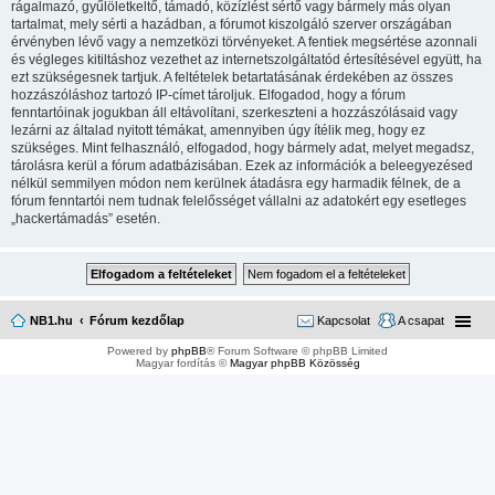
rágalmazó, gyűlöletkeltő, támadó, közízlést sértő vagy bármely más olyan
tartalmat, mely sérti a hazádban, a fórumot kiszolgáló szerver országában
érvényben lévő vagy a nemzetközi törvényeket. A fentiek megsértése azonnali
és végleges kitiltáshoz vezethet az internetszolgáltatód értesítésével együtt, ha
ezt szükségesnek tartjuk. A feltételek betartatásának érdekében az összes
hozzászóláshoz tartozó IP-címet tároljuk. Elfogadod, hogy a fórum
fenntartóinak jogukban áll eltávolítani, szerkeszteni a hozzászólásaid vagy
lezárni az általad nyitott témákat, amennyiben úgy ítélik meg, hogy ez
szükséges. Mint felhasználó, elfogadod, hogy bármely adat, melyet megadsz,
tárolásra kerül a fórum adatbázisában. Ezek az információk a beleegyezésed
nélkül semmilyen módon nem kerülnek átadásra egy harmadik félnek, de a
fórum fenntartói nem tudnak felelősséget vállalni az adatokért egy esetleges
„hackertámadás” esetén.
NB1.hu
Fórum kezdőlap
Kapcsolat
A csapat
Powered by
phpBB
® Forum Software © phpBB Limited
Magyar fordítás ©
Magyar phpBB Közösség