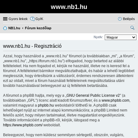
www.nb1.hu
Gyors linkek
GyIK
Belépés
NB1.hu
Fórum kezdőlap
ere
Nyelv:
sé
www.nb1.hu - Regisztráció
s
Azzal, hogy használod a „www.nb1.hu” fórumot (a továbbiakban „mi”, „a fórum”,
„www.nb1.hu”, „https://forum.nb1.hu”) elfogadod, hogy betartod az alábbi
feltételeket. Ha nem fogadod el, kérjük ne használd, illetve ne is keresd fel a
fórumot. A feltételeket bármikor megváltoztathatjuk, és habár a lehető legtöbbet
megtesszük, hogy értesítsünk a változásról, érdemes rendszeresen áttekinteni
ezt az oldalt, mivel a fórum használati feltételeinek megváltoztatása utáni
további használatával beleegyezel az új feltételek betartásába.
A fórumot a phpBB hajtja, mely egy a „
GNU General Public License v2
” (a
továbbiakban „GPL”) licenc alatt kiadott fórumszoftver, és a
www.phpbb.com
,
valamint magyarul a
phpbb.hu
weboldalról tölthető le. A phpBB csak
lehetőséget nyújt az internet alapú kommunikációra; a phpBB Limited nem
felelős azért, hogy milyen tartalmakat, illetve magatartást engedélyezünk.
További információért a phpBB-ről, kérjük, látogasd meg a
https://www.phpbb.com/
weboldalt.
Beleegyezel, hogy nem küldesz semmilyen sértegető, obszcén, vulgáris,