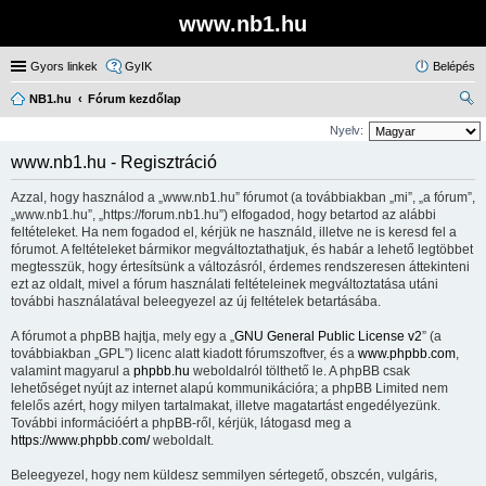
www.nb1.hu
Gyors linkek
GyIK
Belépés
NB1.hu
Fórum kezdőlap
ere
Nyelv:
sé
www.nb1.hu - Regisztráció
s
Azzal, hogy használod a „www.nb1.hu” fórumot (a továbbiakban „mi”, „a fórum”,
„www.nb1.hu”, „https://forum.nb1.hu”) elfogadod, hogy betartod az alábbi
feltételeket. Ha nem fogadod el, kérjük ne használd, illetve ne is keresd fel a
fórumot. A feltételeket bármikor megváltoztathatjuk, és habár a lehető legtöbbet
megtesszük, hogy értesítsünk a változásról, érdemes rendszeresen áttekinteni
ezt az oldalt, mivel a fórum használati feltételeinek megváltoztatása utáni
további használatával beleegyezel az új feltételek betartásába.
A fórumot a phpBB hajtja, mely egy a „
GNU General Public License v2
” (a
továbbiakban „GPL”) licenc alatt kiadott fórumszoftver, és a
www.phpbb.com
,
valamint magyarul a
phpbb.hu
weboldalról tölthető le. A phpBB csak
lehetőséget nyújt az internet alapú kommunikációra; a phpBB Limited nem
felelős azért, hogy milyen tartalmakat, illetve magatartást engedélyezünk.
További információért a phpBB-ről, kérjük, látogasd meg a
https://www.phpbb.com/
weboldalt.
Beleegyezel, hogy nem küldesz semmilyen sértegető, obszcén, vulgáris,