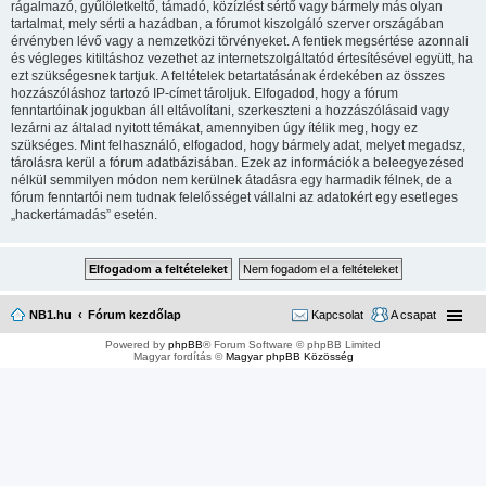
rágalmazó, gyűlöletkeltő, támadó, közízlést sértő vagy bármely más olyan
tartalmat, mely sérti a hazádban, a fórumot kiszolgáló szerver országában
érvényben lévő vagy a nemzetközi törvényeket. A fentiek megsértése azonnali
és végleges kitiltáshoz vezethet az internetszolgáltatód értesítésével együtt, ha
ezt szükségesnek tartjuk. A feltételek betartatásának érdekében az összes
hozzászóláshoz tartozó IP-címet tároljuk. Elfogadod, hogy a fórum
fenntartóinak jogukban áll eltávolítani, szerkeszteni a hozzászólásaid vagy
lezárni az általad nyitott témákat, amennyiben úgy ítélik meg, hogy ez
szükséges. Mint felhasználó, elfogadod, hogy bármely adat, melyet megadsz,
tárolásra kerül a fórum adatbázisában. Ezek az információk a beleegyezésed
nélkül semmilyen módon nem kerülnek átadásra egy harmadik félnek, de a
fórum fenntartói nem tudnak felelősséget vállalni az adatokért egy esetleges
„hackertámadás” esetén.
NB1.hu
Fórum kezdőlap
Kapcsolat
A csapat
Powered by
phpBB
® Forum Software © phpBB Limited
Magyar fordítás ©
Magyar phpBB Közösség