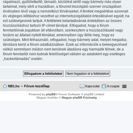
rágalmazó, gyűlöletkeltő, támadó, közízlést sértő vagy bármely más olyan
tartalmat, mely sérti a hazádban, a fórumot kiszolgáló szerver országában
érvényben lévő vagy a nemzetközi törvényeket. A fentiek megsértése azonnali
és végleges kitiltáshoz vezethet az internetszolgáltatód értesítésével együtt, ha
ezt szükségesnek tartjuk. A feltételek betartatásának érdekében az összes
hozzászóláshoz tartozó IP-címet tároljuk. Elfogadod, hogy a fórum
fenntartóinak jogukban áll eltávolítani, szerkeszteni a hozzászólásaid vagy
lezárni az általad nyitott témákat, amennyiben úgy ítélik meg, hogy ez
szükséges. Mint felhasználó, elfogadod, hogy bármely adat, melyet megadsz,
tárolásra kerül a fórum adatbázisában. Ezek az információk a beleegyezésed
nélkül semmilyen módon nem kerülnek átadásra egy harmadik félnek, de a
fórum fenntartói nem tudnak felelősséget vállalni az adatokért egy esetleges
„hackertámadás” esetén.
NB1.hu
Fórum kezdőlap
Kapcsolat
A csapat
Powered by
phpBB
® Forum Software © phpBB Limited
Magyar fordítás ©
Magyar phpBB Közösség