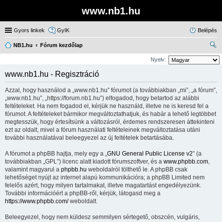
www.nb1.hu
Gyors linkek
GyIK
Belépés
NB1.hu
Fórum kezdőlap
ere
Nyelv:
sé
www.nb1.hu - Regisztráció
s
Azzal, hogy használod a „www.nb1.hu” fórumot (a továbbiakban „mi”, „a fórum”,
„www.nb1.hu”, „https://forum.nb1.hu”) elfogadod, hogy betartod az alábbi
feltételeket. Ha nem fogadod el, kérjük ne használd, illetve ne is keresd fel a
fórumot. A feltételeket bármikor megváltoztathatjuk, és habár a lehető legtöbbet
megtesszük, hogy értesítsünk a változásról, érdemes rendszeresen áttekinteni
ezt az oldalt, mivel a fórum használati feltételeinek megváltoztatása utáni
további használatával beleegyezel az új feltételek betartásába.
A fórumot a phpBB hajtja, mely egy a „
GNU General Public License v2
” (a
továbbiakban „GPL”) licenc alatt kiadott fórumszoftver, és a
www.phpbb.com
,
valamint magyarul a
phpbb.hu
weboldalról tölthető le. A phpBB csak
lehetőséget nyújt az internet alapú kommunikációra; a phpBB Limited nem
felelős azért, hogy milyen tartalmakat, illetve magatartást engedélyezünk.
További információért a phpBB-ről, kérjük, látogasd meg a
https://www.phpbb.com/
weboldalt.
Beleegyezel, hogy nem küldesz semmilyen sértegető, obszcén, vulgáris,