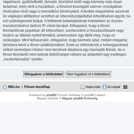
rágalmazó, gyűlöletkeltő, támadó, közízlést sértő vagy bármely más olyan
tartalmat, mely sérti a hazádban, a fórumot kiszolgáló szerver országában
érvényben lévő vagy a nemzetközi törvényeket. A fentiek megsértése azonnali
és végleges kitiltáshoz vezethet az internetszolgáltatód értesítésével együtt, ha
ezt szükségesnek tartjuk. A feltételek betartatásának érdekében az összes
hozzászóláshoz tartozó IP-címet tároljuk. Elfogadod, hogy a fórum
fenntartóinak jogukban áll eltávolítani, szerkeszteni a hozzászólásaid vagy
lezárni az általad nyitott témákat, amennyiben úgy ítélik meg, hogy ez
szükséges. Mint felhasználó, elfogadod, hogy bármely adat, melyet megadsz,
tárolásra kerül a fórum adatbázisában. Ezek az információk a beleegyezésed
nélkül semmilyen módon nem kerülnek átadásra egy harmadik félnek, de a
fórum fenntartói nem tudnak felelősséget vállalni az adatokért egy esetleges
„hackertámadás” esetén.
NB1.hu
Fórum kezdőlap
Kapcsolat
A csapat
Powered by
phpBB
® Forum Software © phpBB Limited
Magyar fordítás ©
Magyar phpBB Közösség