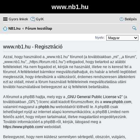
www.nb1.hu
Gyors linkek
GyIK
Belépés
NB1.hu
Fórum kezdőlap
ere
Nyelv:
sé
www.nb1.hu - Regisztráció
s
Azzal, hogy használod a „www.nb1.hu” fórumot (a továbbiakban „mi”, „a fórum”,
„www.nb1.hu”, „https://forum.nb1.hu”) elfogadod, hogy betartod az alábbi
feltételeket. Ha nem fogadod el, kérjük ne használd, illetve ne is keresd fel a
fórumot. A feltételeket bármikor megváltoztathatjuk, és habár a lehető legtöbbet
megtesszük, hogy értesítsünk a változásról, érdemes rendszeresen áttekinteni
ezt az oldalt, mivel a fórum használati feltételeinek megváltoztatása utáni
további használatával beleegyezel az új feltételek betartásába.
A fórumot a phpBB hajtja, mely egy a „
GNU General Public License v2
” (a
továbbiakban „GPL”) licenc alatt kiadott fórumszoftver, és a
www.phpbb.com
,
valamint magyarul a
phpbb.hu
weboldalról tölthető le. A phpBB csak
lehetőséget nyújt az internet alapú kommunikációra; a phpBB Limited nem
felelős azért, hogy milyen tartalmakat, illetve magatartást engedélyezünk.
További információért a phpBB-ről, kérjük, látogasd meg a
https://www.phpbb.com/
weboldalt.
Beleegyezel, hogy nem küldesz semmilyen sértegető, obszcén, vulgáris,