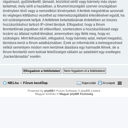
rágalmazó, gyűlöletkeltő, támadó, közízlést sértő vagy bármely más olyan
tartalmat, mely sérti a hazádban, a fórumot kiszolgáló szerver országában
érvényben lévő vagy a nemzetközi törvényeket. A fentiek megsértése azonnali
és végleges kitiltáshoz vezethet az internetszolgáltatód értesítésével együtt, ha
ezt szükségesnek tartjuk. A feltételek betartatásának érdekében az összes
hozzászóláshoz tartozó IP-címet tároljuk. Elfogadod, hogy a fórum
fenntartóinak jogukban áll eltávolítani, szerkeszteni a hozzászólásaid vagy
lezárni az általad nyitott témákat, amennyiben úgy ítélik meg, hogy ez
szükséges. Mint felhasználó, elfogadod, hogy bármely adat, melyet megadsz,
tárolásra kerül a fórum adatbázisában. Ezek az információk a beleegyezésed
nélkül semmilyen módon nem kerülnek átadásra egy harmadik félnek, de a
fórum fenntartói nem tudnak felelősséget vállalni az adatokért egy esetleges
„hackertámadás” esetén.
NB1.hu
Fórum kezdőlap
Kapcsolat
A csapat
Powered by
phpBB
® Forum Software © phpBB Limited
Magyar fordítás ©
Magyar phpBB Közösség