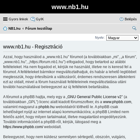
www.nb1.hu
Gyors linkek
GyIK
Belépés
NB1.hu
Fórum kezdőlap
ere
Nyelv:
sé
www.nb1.hu - Regisztráció
s
Azzal, hogy használod a „www.nb1.hu” fórumot (a továbbiakban „mi”, „a fórum”,
„www.nb1.hu”, „https://forum.nb1.hu”) elfogadod, hogy betartod az alábbi
feltételeket. Ha nem fogadod el, kérjük ne használd, illetve ne is keresd fel a
fórumot. A feltételeket bármikor megváltoztathatjuk, és habár a lehető legtöbbet
megtesszük, hogy értesítsünk a változásról, érdemes rendszeresen áttekinteni
ezt az oldalt, mivel a fórum használati feltételeinek megváltoztatása utáni
további használatával beleegyezel az új feltételek betartásába.
A fórumot a phpBB hajtja, mely egy a „
GNU General Public License v2
” (a
továbbiakban „GPL”) licenc alatt kiadott fórumszoftver, és a
www.phpbb.com
,
valamint magyarul a
phpbb.hu
weboldalról tölthető le. A phpBB csak
lehetőséget nyújt az internet alapú kommunikációra; a phpBB Limited nem
felelős azért, hogy milyen tartalmakat, illetve magatartást engedélyezünk.
További információért a phpBB-ről, kérjük, látogasd meg a
https://www.phpbb.com/
weboldalt.
Beleegyezel, hogy nem küldesz semmilyen sértegető, obszcén, vulgáris,