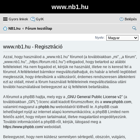
www.nb1.hu
Gyors linkek
GyIK
Belépés
NB1.hu
Fórum kezdőlap
ere
Nyelv:
sé
www.nb1.hu - Regisztráció
s
Azzal, hogy használod a „www.nb1.hu” fórumot (a továbbiakban „mi”, „a fórum”,
„www.nb1.hu”, „https://forum.nb1.hu”) elfogadod, hogy betartod az alábbi
feltételeket. Ha nem fogadod el, kérjük ne használd, illetve ne is keresd fel a
fórumot. A feltételeket bármikor megváltoztathatjuk, és habár a lehető legtöbbet
megtesszük, hogy értesítsünk a változásról, érdemes rendszeresen áttekinteni
ezt az oldalt, mivel a fórum használati feltételeinek megváltoztatása utáni
további használatával beleegyezel az új feltételek betartásába.
A fórumot a phpBB hajtja, mely egy a „
GNU General Public License v2
” (a
továbbiakban „GPL”) licenc alatt kiadott fórumszoftver, és a
www.phpbb.com
,
valamint magyarul a
phpbb.hu
weboldalról tölthető le. A phpBB csak
lehetőséget nyújt az internet alapú kommunikációra; a phpBB Limited nem
felelős azért, hogy milyen tartalmakat, illetve magatartást engedélyezünk.
További információért a phpBB-ről, kérjük, látogasd meg a
https://www.phpbb.com/
weboldalt.
Beleegyezel, hogy nem küldesz semmilyen sértegető, obszcén, vulgáris,