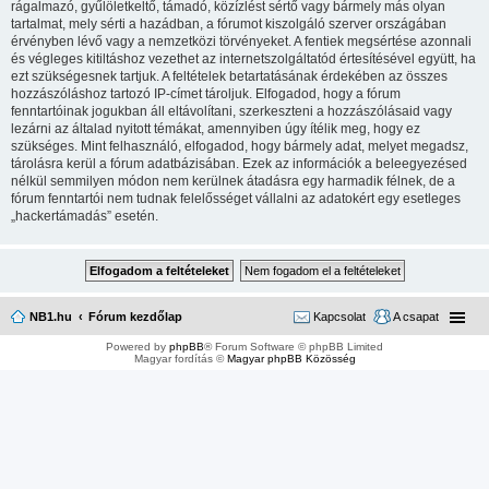
rágalmazó, gyűlöletkeltő, támadó, közízlést sértő vagy bármely más olyan
tartalmat, mely sérti a hazádban, a fórumot kiszolgáló szerver országában
érvényben lévő vagy a nemzetközi törvényeket. A fentiek megsértése azonnali
és végleges kitiltáshoz vezethet az internetszolgáltatód értesítésével együtt, ha
ezt szükségesnek tartjuk. A feltételek betartatásának érdekében az összes
hozzászóláshoz tartozó IP-címet tároljuk. Elfogadod, hogy a fórum
fenntartóinak jogukban áll eltávolítani, szerkeszteni a hozzászólásaid vagy
lezárni az általad nyitott témákat, amennyiben úgy ítélik meg, hogy ez
szükséges. Mint felhasználó, elfogadod, hogy bármely adat, melyet megadsz,
tárolásra kerül a fórum adatbázisában. Ezek az információk a beleegyezésed
nélkül semmilyen módon nem kerülnek átadásra egy harmadik félnek, de a
fórum fenntartói nem tudnak felelősséget vállalni az adatokért egy esetleges
„hackertámadás” esetén.
NB1.hu
Fórum kezdőlap
Kapcsolat
A csapat
Powered by
phpBB
® Forum Software © phpBB Limited
Magyar fordítás ©
Magyar phpBB Közösség