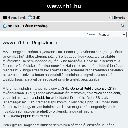
www.nb1.hu
Gyors linkek
GyIK
Belépés
NB1.hu
Fórum kezdőlap
ere
Nyelv:
sé
www.nb1.hu - Regisztráció
s
Azzal, hogy használod a „www.nb1.hu” fórumot (a továbbiakban „mi”, „a fórum”,
„www.nb1.hu”, „https://forum.nb1.hu”) elfogadod, hogy betartod az alábbi
feltételeket. Ha nem fogadod el, kérjük ne használd, illetve ne is keresd fel a
fórumot. A feltételeket bármikor megváltoztathatjuk, és habár a lehető legtöbbet
megtesszük, hogy értesítsünk a változásról, érdemes rendszeresen áttekinteni
ezt az oldalt, mivel a fórum használati feltételeinek megváltoztatása utáni
további használatával beleegyezel az új feltételek betartásába.
A fórumot a phpBB hajtja, mely egy a „
GNU General Public License v2
” (a
továbbiakban „GPL”) licenc alatt kiadott fórumszoftver, és a
www.phpbb.com
,
valamint magyarul a
phpbb.hu
weboldalról tölthető le. A phpBB csak
lehetőséget nyújt az internet alapú kommunikációra; a phpBB Limited nem
felelős azért, hogy milyen tartalmakat, illetve magatartást engedélyezünk.
További információért a phpBB-ről, kérjük, látogasd meg a
https://www.phpbb.com/
weboldalt.
Beleegyezel, hogy nem küldesz semmilyen sértegető, obszcén, vulgáris,