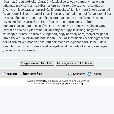
rágalmazó, gyűlöletkeltő, támadó, közízlést sértő vagy bármely más olyan
tartalmat, mely sérti a hazádban, a fórumot kiszolgáló szerver országában
érvényben lévő vagy a nemzetközi törvényeket. A fentiek megsértése azonnali
és végleges kitiltáshoz vezethet az internetszolgáltatód értesítésével együtt, ha
ezt szükségesnek tartjuk. A feltételek betartatásának érdekében az összes
hozzászóláshoz tartozó IP-címet tároljuk. Elfogadod, hogy a fórum
fenntartóinak jogukban áll eltávolítani, szerkeszteni a hozzászólásaid vagy
lezárni az általad nyitott témákat, amennyiben úgy ítélik meg, hogy ez
szükséges. Mint felhasználó, elfogadod, hogy bármely adat, melyet megadsz,
tárolásra kerül a fórum adatbázisában. Ezek az információk a beleegyezésed
nélkül semmilyen módon nem kerülnek átadásra egy harmadik félnek, de a
fórum fenntartói nem tudnak felelősséget vállalni az adatokért egy esetleges
„hackertámadás” esetén.
NB1.hu
Fórum kezdőlap
Kapcsolat
A csapat
Powered by
phpBB
® Forum Software © phpBB Limited
Magyar fordítás ©
Magyar phpBB Közösség