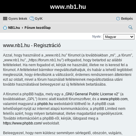
www.nb1.hu
Gyors linkek
GyIK
Belépés
NB1.hu
Fórum kezdőlap
ere
Nyelv:
sé
www.nb1.hu - Regisztráció
s
Azzal, hogy használod a „www.nb1.hu” fórumot (a továbbiakban „mi”, „a fórum”,
„www.nb1.hu”, „https://forum.nb1.hu”) elfogadod, hogy betartod az alábbi
feltételeket. Ha nem fogadod el, kérjük ne használd, illetve ne is keresd fel a
fórumot. A feltételeket bármikor megváltoztathatjuk, és habár a lehető legtöbbet
megtesszük, hogy értesítsünk a változásról, érdemes rendszeresen áttekinteni
ezt az oldalt, mivel a fórum használati feltételeinek megváltoztatása utáni
további használatával beleegyezel az új feltételek betartásába.
A fórumot a phpBB hajtja, mely egy a „
GNU General Public License v2
” (a
továbbiakban „GPL”) licenc alatt kiadott fórumszoftver, és a
www.phpbb.com
,
valamint magyarul a
phpbb.hu
weboldalról tölthető le. A phpBB csak
lehetőséget nyújt az internet alapú kommunikációra; a phpBB Limited nem
felelős azért, hogy milyen tartalmakat, illetve magatartást engedélyezünk.
További információért a phpBB-ről, kérjük, látogasd meg a
https://www.phpbb.com/
weboldalt.
Beleegyezel, hogy nem küldesz semmilyen sértegető, obszcén, vulgáris,