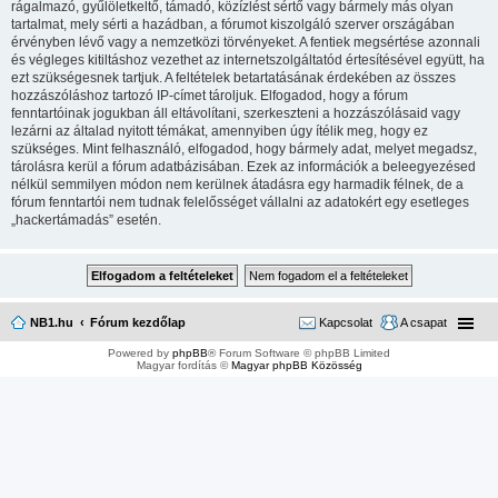
rágalmazó, gyűlöletkeltő, támadó, közízlést sértő vagy bármely más olyan
tartalmat, mely sérti a hazádban, a fórumot kiszolgáló szerver országában
érvényben lévő vagy a nemzetközi törvényeket. A fentiek megsértése azonnali
és végleges kitiltáshoz vezethet az internetszolgáltatód értesítésével együtt, ha
ezt szükségesnek tartjuk. A feltételek betartatásának érdekében az összes
hozzászóláshoz tartozó IP-címet tároljuk. Elfogadod, hogy a fórum
fenntartóinak jogukban áll eltávolítani, szerkeszteni a hozzászólásaid vagy
lezárni az általad nyitott témákat, amennyiben úgy ítélik meg, hogy ez
szükséges. Mint felhasználó, elfogadod, hogy bármely adat, melyet megadsz,
tárolásra kerül a fórum adatbázisában. Ezek az információk a beleegyezésed
nélkül semmilyen módon nem kerülnek átadásra egy harmadik félnek, de a
fórum fenntartói nem tudnak felelősséget vállalni az adatokért egy esetleges
„hackertámadás” esetén.
NB1.hu
Fórum kezdőlap
Kapcsolat
A csapat
Powered by
phpBB
® Forum Software © phpBB Limited
Magyar fordítás ©
Magyar phpBB Közösség