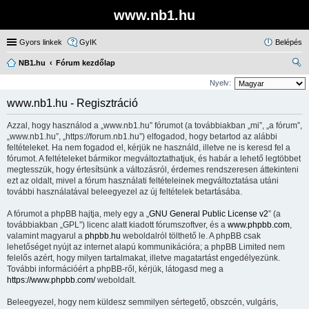
www.nb1.hu
Gyors linkek
GyIK
Belépés
NB1.hu
Fórum kezdőlap
ere
Nyelv:
sé
www.nb1.hu - Regisztráció
s
Azzal, hogy használod a „www.nb1.hu” fórumot (a továbbiakban „mi”, „a fórum”,
„www.nb1.hu”, „https://forum.nb1.hu”) elfogadod, hogy betartod az alábbi
feltételeket. Ha nem fogadod el, kérjük ne használd, illetve ne is keresd fel a
fórumot. A feltételeket bármikor megváltoztathatjuk, és habár a lehető legtöbbet
megtesszük, hogy értesítsünk a változásról, érdemes rendszeresen áttekinteni
ezt az oldalt, mivel a fórum használati feltételeinek megváltoztatása utáni
további használatával beleegyezel az új feltételek betartásába.
A fórumot a phpBB hajtja, mely egy a „
GNU General Public License v2
” (a
továbbiakban „GPL”) licenc alatt kiadott fórumszoftver, és a
www.phpbb.com
,
valamint magyarul a
phpbb.hu
weboldalról tölthető le. A phpBB csak
lehetőséget nyújt az internet alapú kommunikációra; a phpBB Limited nem
felelős azért, hogy milyen tartalmakat, illetve magatartást engedélyezünk.
További információért a phpBB-ről, kérjük, látogasd meg a
https://www.phpbb.com/
weboldalt.
Beleegyezel, hogy nem küldesz semmilyen sértegető, obszcén, vulgáris,