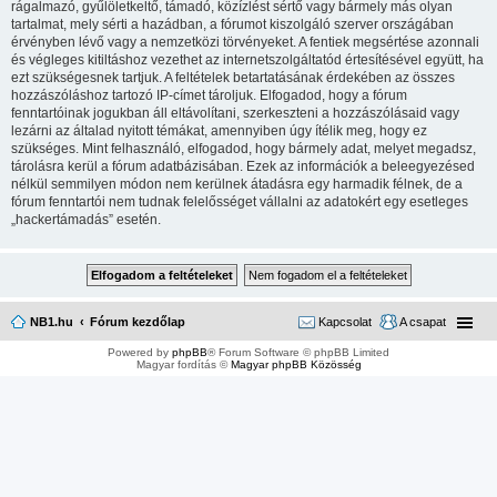
rágalmazó, gyűlöletkeltő, támadó, közízlést sértő vagy bármely más olyan
tartalmat, mely sérti a hazádban, a fórumot kiszolgáló szerver országában
érvényben lévő vagy a nemzetközi törvényeket. A fentiek megsértése azonnali
és végleges kitiltáshoz vezethet az internetszolgáltatód értesítésével együtt, ha
ezt szükségesnek tartjuk. A feltételek betartatásának érdekében az összes
hozzászóláshoz tartozó IP-címet tároljuk. Elfogadod, hogy a fórum
fenntartóinak jogukban áll eltávolítani, szerkeszteni a hozzászólásaid vagy
lezárni az általad nyitott témákat, amennyiben úgy ítélik meg, hogy ez
szükséges. Mint felhasználó, elfogadod, hogy bármely adat, melyet megadsz,
tárolásra kerül a fórum adatbázisában. Ezek az információk a beleegyezésed
nélkül semmilyen módon nem kerülnek átadásra egy harmadik félnek, de a
fórum fenntartói nem tudnak felelősséget vállalni az adatokért egy esetleges
„hackertámadás” esetén.
NB1.hu
Fórum kezdőlap
Kapcsolat
A csapat
Powered by
phpBB
® Forum Software © phpBB Limited
Magyar fordítás ©
Magyar phpBB Közösség