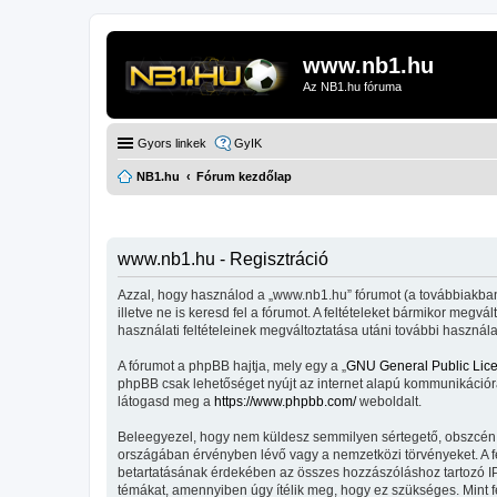
www.nb1.hu
Az NB1.hu fóruma
Gyors linkek
GyIK
NB1.hu
Fórum kezdőlap
www.nb1.hu - Regisztráció
Azzal, hogy használod a „www.nb1.hu” fórumot (a továbbiakban „
illetve ne is keresd fel a fórumot. A feltételeket bármikor megv
használati feltételeinek megváltoztatása utáni további használa
A fórumot a phpBB hajtja, mely egy a „
GNU General Public Lic
phpBB csak lehetőséget nyújt az internet alapú kommunikációra;
látogasd meg a
https://www.phpbb.com/
weboldalt.
Beleegyezel, hogy nem küldesz semmilyen sértegető, obszcén, vu
országában érvényben lévő vagy a nemzetközi törvényeket. A fent
betartatásának érdekében az összes hozzászóláshoz tartozó IP-cí
témákat, amennyiben úgy ítélik meg, hogy ez szükséges. Mint 