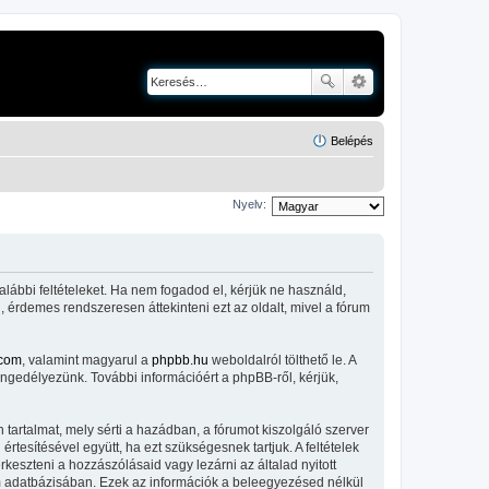
Belépés
Nyelv:
alábbi feltételeket. Ha nem fogadod el, kérjük ne használd,
l, érdemes rendszeresen áttekinteni ezt az oldalt, mivel a fórum
com
, valamint magyarul a
phpbb.hu
weboldalról tölthető le. A
engedélyezünk. További információért a phpBB-ről, kérjük,
tartalmat, mely sérti a hazádban, a fórumot kiszolgáló szerver
tesítésével együtt, ha ezt szükségesnek tartjuk. A feltételek
keszteni a hozzászólásaid vagy lezárni az általad nyitott
um adatbázisában. Ezek az információk a beleegyezésed nélkül