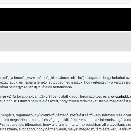
mi”, „a fórum”, „www.nb1.hu”, „https://forum.nb1.hu”) elfogadod, hogy betartod az 
áltoztathatjuk, és habár a lehető legtöbbet megtesszük, hogy értesítsünk a változásró
tával beleegyezel az új feltételek betartásába.
ense v2
” (a továbbiakban „GPL”) licenc alatt kiadott fórumszoftver, és a
www.phpbb.
 a phpBB Limited nem felelős azért, hogy milyen tartalmakat, illetve magatartást 
lgáris, rágalmazó, gyűlöletkeltő, támadó, közízlést sértő vagy bármely más olyan 
iek megsértése azonnali és végleges kitiltáshoz vezethet az internetszolgáltatód ér
met tároljuk. Elfogadod, hogy a fórum fenntartóinak jogukban áll eltávolítani, szer
felhasználó, elfogadod, hogy bármely adat, melyet megadsz, tárolásra kerül a fór