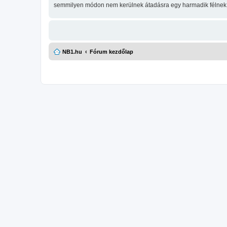
semmilyen módon nem kerülnek átadásra egy harmadik félnek, d
NB1.hu
Fórum kezdőlap