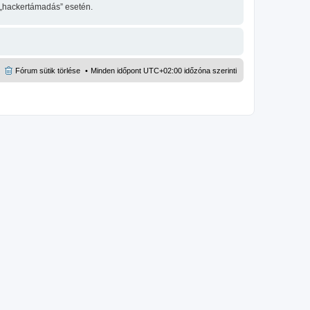
 „hackertámadás” esetén.
Fórum sütik törlése
Minden időpont
UTC+02:00
időzóna szerinti