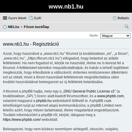
www.nb1.hu
Gyors linkek
GyIK
Belépés
NB1.hu
Fórum kezdőlap
ere
Nyelv:
sé
www.nb1.hu - Regisztráció
s
Azzal, hogy használod a „www.nb1.hu” fórumot (a továbbiakban „mi”, „a fórum”,
„www.nb1.hu”, „https://forum.nb1.hu”) elfogadod, hogy betartod az alábbi
feltételeket. Ha nem fogadod el, kérjük ne használd, illetve ne is keresd fel a
fórumot. A feltételeket bármikor megváltoztathatjuk, és habár a lehető legtöbbet
megtesszük, hogy értesítsünk a változásról, érdemes rendszeresen áttekinteni
ezt az oldalt, mivel a fórum használati feltételeinek megváltoztatása utáni
további használatával beleegyezel az új feltételek betartásába.
A fórumot a phpBB hajtja, mely egy a „
GNU General Public License v2
” (a
továbbiakban „GPL”) licenc alatt kiadott fórumszoftver, és a
www.phpbb.com
,
valamint magyarul a
phpbb.hu
weboldalról tölthető le. A phpBB csak
lehetőséget nyújt az internet alapú kommunikációra; a phpBB Limited nem
felelős azért, hogy milyen tartalmakat, illetve magatartást engedélyezünk.
További információért a phpBB-ről, kérjük, látogasd meg a
https://www.phpbb.com/
weboldalt.
Beleegyezel, hogy nem küldesz semmilyen sértegető, obszcén, vulgáris,