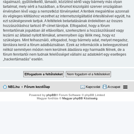
rágalmazó, gyűlöletkeltő, támadó, közízlést sértő vagy bármely más olyan
tartalmat, mely sérti a hazádban, a fórumot kiszolgáló szerver országában
érvényben lévő vagy a nemzetközi törvényeket. A fentiek megsértése azonnali
és végleges kitiltáshoz vezethet az internetszolgáltatód értesítésével együtt, ha
ezt szükségesnek tartjuk. A feltételek betartatásának érdekében az összes
hozzászóláshoz tartozó IP-címet tároljuk. Elfogadod, hogy a fórum
fenntartóinak jogukban áll eltávolítani, szerkeszteni a hozzászólásaid vagy
lezárni az általad nyitott témákat, amennyiben úgy ítélik meg, hogy ez
szükséges. Mint felhasználó, elfogadod, hogy bármely adat, melyet megadsz,
tárolásra kerül a fórum adatbázisában. Ezek az információk a beleegyezésed
nélkül semmilyen módon nem kerülnek átadásra egy harmadik félnek, de a
fórum fenntartói nem tudnak felelősséget vállalni az adatokért egy esetleges
„hackertámadás” esetén.
NB1.hu
Fórum kezdőlap
Kapcsolat
A csapat
Powered by
phpBB
® Forum Software © phpBB Limited
Magyar fordítás ©
Magyar phpBB Közösség