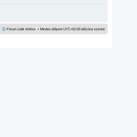
Fórum sütik törlése
Minden időpont
UTC+02:00
időzóna szerinti