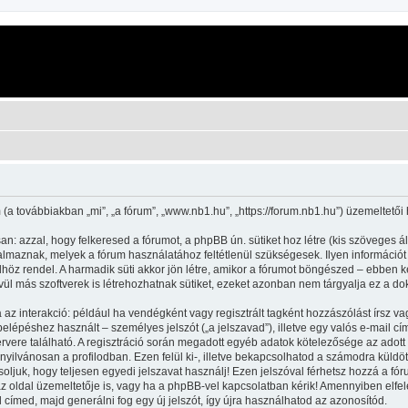
 (a továbbiakban „mi”, „a fórum”, „www.nb1.hu”, „https://forum.nb1.hu”) üzemeltető
n: azzal, hogy felkeresed a fórumot, a phpBB ún. sütiket hoz létre (kis szöveges 
maznak, melyek a fórum használatához feltétlenül szükségesek. Ilyen információt tár
 rendel. A harmadik süti akkor jön létre, amikor a fórumot böngészed – ebben kerü
l más szoftverek is létrehozhatnak sütiket, ezeket azonban nem tárgyalja ez a do
 az interakció: például ha vendégként vagy regisztrált tagként hozzászólást írsz va
lépéshez használt – személyes jelszót („a jelszavad”), illetve egy valós e-mail cím
vere található. A regisztráció során megadott egyéb adatok kötelezősége az adott
yilvánosan a profilodban. Ezen felül ki-, illetve bekapcsolhatod a számodra küldöt
soljuk, hogy teljesen egyedi jelszavat használj! Ezen jelszóval férhetsz hozzá a 
oldal üzemeltetője is, vagy ha a phpBB-vel kapcsolatban kérik! Amennyiben elfelej
l címed, majd generálni fog egy új jelszót, így újra használhatod az azonosítód.