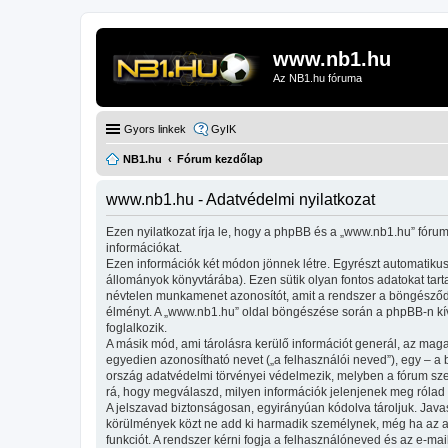
www.nb1.hu
Az NB1.hu fóruma
Gyors linkek
GyIK
NB1.hu
Fórum kezdőlap
www.nb1.hu - Adatvédelmi nyilatkozat
Ezen nyilatkozat írja le, hogy a phpBB és a „www.nb1.hu” fórum
információkat.
Ezen információk két módon jönnek létre. Egyrészt automatikusa
állományok könyvtárába). Ezen sütik olyan fontos adatokat tartal
névtelen munkamenet azonosítót, amit a rendszer a böngésződhöz
élményt. A „www.nb1.hu” oldal böngészése során a phpBB-n kívü
foglalkozik.
A másik mód, ami tárolásra kerülő információt generál, az maga
egyedien azonosítható nevet („a felhasználói neved”), egy – a be
ország adatvédelmi törvényei védelmezik, melyben a fórum szer
rá, hogy megválaszd, milyen információk jelenjenek meg rólad n
A jelszavad biztonságosan, egyirányúan kódolva tároljuk. Java
körülmények közt ne add ki harmadik személynek, még ha az az 
funkciót. A rendszer kérni fogja a felhasználóneved és az e-mai