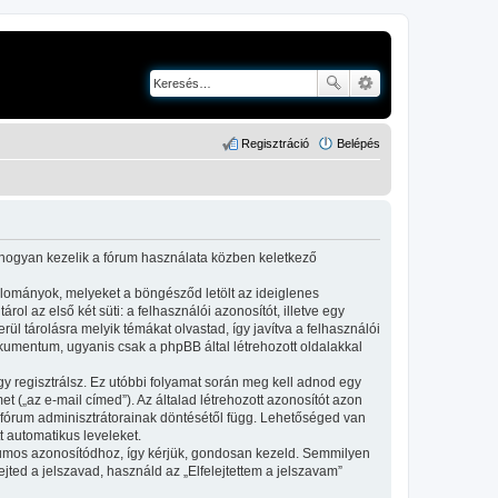
Regisztráció
Belépés
i hogyan kezelik a fórum használata közben keletkező
állományok, melyeket a böngésződ letölt az ideiglenes
ol az első két süti: a felhasználói azonosítót, illetve egy
l tárolásra melyik témákat olvastad, így javítva a felhasználói
kumentum, ugyanis csak a phpBB által létrehozott oldalakkal
gy regisztrálsz. Ez utóbbi folyamat során meg kell adnod egy
et („az e-mail címed”). Az általad létrehozott azonosítót azon
 fórum adminisztrátorainak döntésétől függ. Lehetőséged van
t automatikus leveleket.
fórumos azonosítódhoz, így kérjük, gondosan kezeld. Semmilyen
ted a jelszavad, használd az „Elfelejtettem a jelszavam”