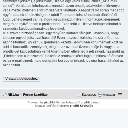
személyes jelszót („a jelszavad”), illetve egy valós e-mail címet („az e-mail
címed”). Az általad létrehozott azonosítót azon ország adatvédelmi törvényei
védelmezik, melyben a fórum szervere található. A regisztráció során megadott
egyéb adatok kötelezősége az adott fórum adminisztrátorainak döntésétől
függ. Lehetőséged van rá, hogy megválaszd, milyen információk jelenjenek
meg rólad nyilvánosan a profilodban. Ezen felül ki-, illetve bekapcsolhatod a
számodra küldött automatikus leveleket.
A jelszavad biztonságosan, egyirányúan kódolva tároljuk. Javasoljuk, hogy
teljesen egyedi jelszavat használj! Ezen jelszóval férhetsz hozzá a fórumos
azonosítódhoz, így kérjük, gondosan kezeld. Semmilyen körülmények közt ne
add ki harmadik személynek, még ha az az oldal üzemeltetője is, vagy ha a
phpBB-vel kapcsolatban kérik! Amennyiben elfelejted a jelszavad, használd az
„Elfelejtettem a jelszavam” funkciót. A rendszer kérni fogja a felhasználóneved
és az e-mail címed, majd generálni fog egy új jelszót, így újra használhatod az
azonosítód.
Vissza a belépéshez
NB1.hu
Fórum kezdőlap
Kapcsolat
A csapat
Powered by
phpBB
® Forum Software © phpBB Limited
Magyar fordítás ©
Magyar phpBB Közösség