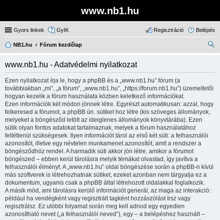
www.nb1.hu
Gyors linkek
GyIK
Regisztráció
Belépés
NB1.hu
Fórum kezdőlap
ere
www.nb1.hu - Adatvédelmi nyilatkozat
sé
Ezen nyilatkozat írja le, hogy a phpBB és a „www.nb1.hu” fórum (a
s
továbbiakban „mi”, „a fórum”, „www.nb1.hu”, „https://forum.nb1.hu”) üzemeltetői
hogyan kezelik a fórum használata közben keletkező információkat.
Ezen információk két módon jönnek létre. Egyrészt automatikusan: azzal, hogy
felkeresed a fórumot, a phpBB ún. sütiket hoz létre (kis szöveges állományok,
melyeket a böngésződ letölt az ideiglenes állományok könyvtárába). Ezen
sütik olyan fontos adatokat tartalmaznak, melyek a fórum használatához
feltétlenül szükségesek. Ilyen információt tárol az első két süti: a felhasználói
azonosítót, illetve egy névtelen munkamenet azonosítót, amit a rendszer a
böngésződhöz rendel. A harmadik süti akkor jön létre, amikor a fórumot
böngészed – ebben kerül tárolásra melyik témákat olvastad, így javítva a
felhasználói élményt. A „www.nb1.hu” oldal böngészése során a phpBB-n kívül
más szoftverek is létrehozhatnak sütiket, ezeket azonban nem tárgyalja ez a
dokumentum, ugyanis csak a phpBB által létrehozott oldalakkal foglalkozik.
A másik mód, ami tárolásra kerülő információt generál, az maga az interakció:
például ha vendégként vagy regisztrált tagként hozzászólást írsz vagy
regisztrálsz. Ez utóbbi folyamat során meg kell adnod egy egyedien
azonosítható nevet („a felhasználói neved”), egy – a belépéshez használt –